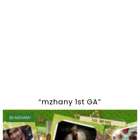
“mzhany 1st GA”
MZHANY