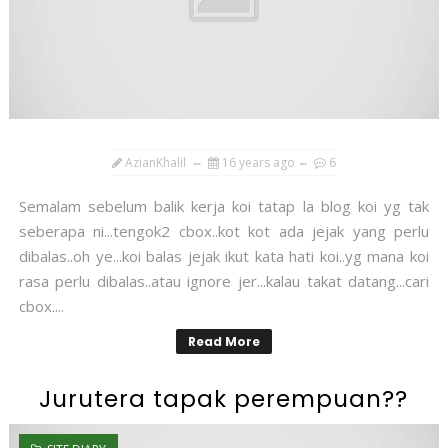
AzianKhalil
16 years ago
6
Semalam sebelum balik kerja koi tatap la blog koi yg tak
seberapa ni...tengok2 cbox..kot kot ada jejak yang perlu
dibalas..oh ye...koi balas jejak ikut kata hati koi..yg mana koi
rasa perlu dibalas..atau ignore jer...kalau takat datang...cari
cbox....
Read More
Jurutera tapak perempuan??