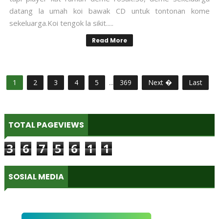
datang la umah koi bawak CD untuk tontonan kome
sekeluarga.Koi tengok la sikit.....
Read More
1
2
3
4
5
...
369
Next �
Last
TOTAL PAGEVIEWS
3
6
7
5
6
1
1
SOSIAL MEDIA