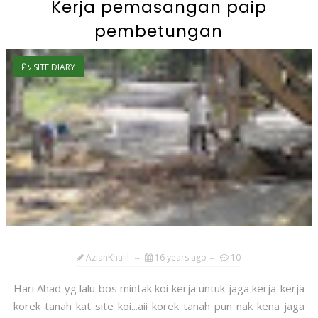
Kerja pemasangan paip
pembetungan
SITE DIARY
AzianKhalil
16 years ago
10
Hari Ahad yg lalu bos mintak koi kerja untuk jaga kerja-kerja
korek tanah kat site koi...aii korek tanah pun nak kena jaga