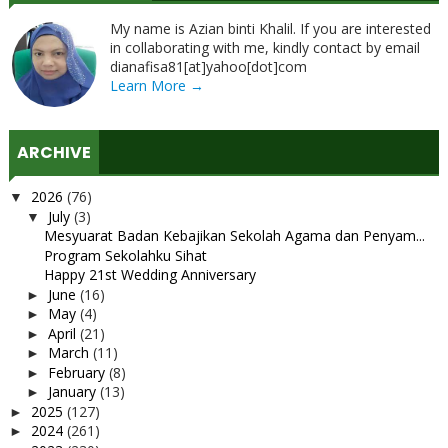
My name is Azian binti Khalil. If you are interested
in collaborating with me, kindly contact by email
dianafisa81[at]yahoo[dot]com
Learn More →
ARCHIVE
2026
(76)
▼
July
(3)
▼
Mesyuarat Badan Kebajikan Sekolah Agama dan Penyam...
Program Sekolahku Sihat
Happy 21st Wedding Anniversary
June
(16)
►
May
(4)
►
April
(21)
►
March
(11)
►
February
(8)
►
January
(13)
►
2025
(127)
►
2024
(261)
►