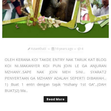
AzianKhalil
16 years ago
4
OLEH KERANA KOI TAKDE ENTRY NAK TARUK KAT BLOG
KOI NI..MAKANYER KOI PUN JOIN LE GA ANJURAN
MZHANY...SAPE NAK JOIN MEH SINI... SYARAT2
PENYERTAAN GA MZHANY ADALAH SEPERTI DIBAWAH...
1) Buat 1 entri dengan tajuk “mzhany 1st GA”...(DAH
BUAT)2) Ma...
Read More