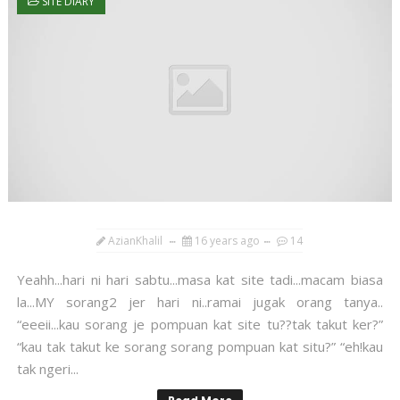
SITE DIARY
AzianKhalil
16 years ago
14
Yeahh...hari ni hari sabtu...masa kat site tadi...macam biasa
la...MY sorang2 jer hari ni..ramai jugak orang tanya..
“eeeii...kau sorang je pompuan kat site tu??tak takut ker?”
“kau tak takut ke sorang sorang pompuan kat situ?” “eh!kau
tak ngeri...