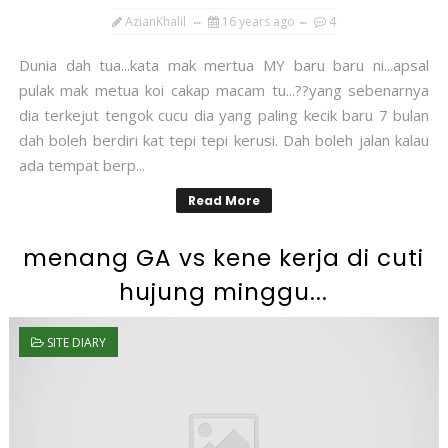
AzianKhalil
16 years ago
4
Dunia dah tua...kata mak mertua MY baru baru ni...apsal
pulak mak metua koi cakap macam tu...??yang sebenarnya
dia terkejut tengok cucu dia yang paling kecik baru 7 bulan
dah boleh berdiri kat tepi tepi kerusi. Dah boleh jalan kalau
ada tempat berp...
Read More
menang GA vs kene kerja di cuti
hujung minggu...
SITE DIARY