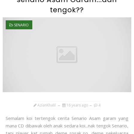
tengok??
SENARIO
AzianKhalil
16 years ago
4
Semalam koi tertengok cerita Senario Asam garam yang
mana CD dibawak oleh anak sedara koi...nak tengok Senario,
tapi player kat rumah deme rosak..so, deme sekeluarga