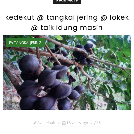
Read More
kedekut @ tangkai jering @ lokek
@ taik idung masin
TANGKAI JERING
AzianKhalil
16 years ago
6