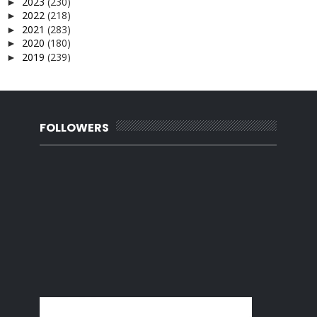
2023
(230)
►
2022
(218)
►
2021
(283)
►
2020
(180)
►
2019
(239)
►
2018
(56)
►
2017
(4)
►
2016
(3)
►
2015
(66)
►
2014
(124)
FOLLOWERS
►
2013
(137)
►
2012
(92)
►
2011
(54)
►
2010
(62)
►