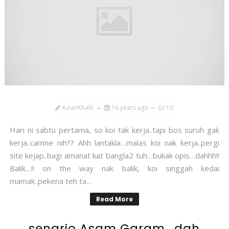
AzianKhalil
16 years ago
10
Hari ni sabtu pertama, so koi tak kerja..tapi bos suruh gak
kerja..camne nih?? Ahh lantakla…malas koi nak kerja..pergi
site kejap..bagi amanat kat bangla2 tuh…bukak opis…dahhh!!
Balik…!! on the way nak balik, koi singgah kedai
mamak..pekena teh ta...
Read More
senario Asam Garam...dah