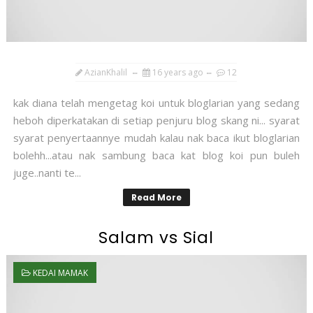
AzianKhalil
16 years ago
12
kak diana telah mengetag koi untuk bloglarian yang sedang
heboh diperkatakan di setiap penjuru blog skang ni... syarat
syarat penyertaannye mudah kalau nak baca ikut bloglarian
bolehh...atau nak sambung baca kat blog koi pun buleh
juge..nanti te...
Read More
Salam vs Sial
KEDAI MAMAK