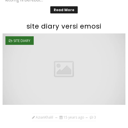
Read More
site diary versi emosi
SITE DIARY
AzianKhalil
15 years ago
3