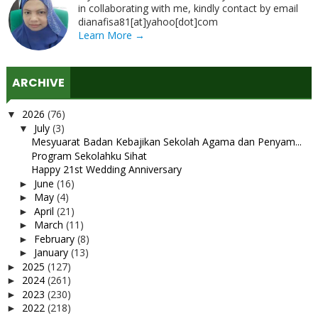
in collaborating with me, kindly contact by email
dianafisa81[at]yahoo[dot]com
Learn More →
ARCHIVE
2026
(76)
▼
July
(3)
▼
Mesyuarat Badan Kebajikan Sekolah Agama dan Penyam...
Program Sekolahku Sihat
Happy 21st Wedding Anniversary
June
(16)
►
May
(4)
►
April
(21)
►
March
(11)
►
February
(8)
►
January
(13)
►
2025
(127)
►
2024
(261)
►
2023
(230)
►
2022
(218)
►