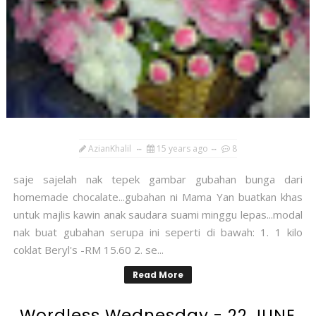
AzianKhalil
15 years ago
8
saje sajelah nak tepek gambar gubahan bunga dari
homemade chocalate...gubahan ni Mama Yan buatkan khas
untuk majlis kawin anak saudara suami minggu lepas...modal
nak buat gubahan serupa ini seperti di bawah: 1. 1 kilo
coklat Beryl's -RM 15.60 2. se...
Read More
Wordless Wednesday - 22 JUNE