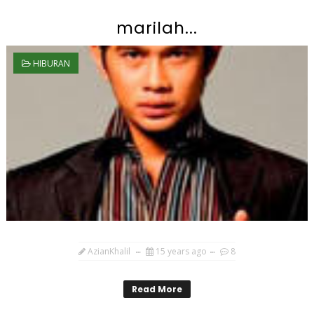
marilah...
HIBURAN
AzianKhalil
15 years ago
8
Read More