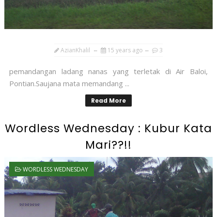
AzianKhalil
15 years ago
3
pemandangan ladang nanas yang terletak di Air Baloi,
Pontian.Saujana mata memandang ...
Read More
Wordless Wednesday : Kubur Kata
Mari??!!
WORDLESS WEDNESDAY