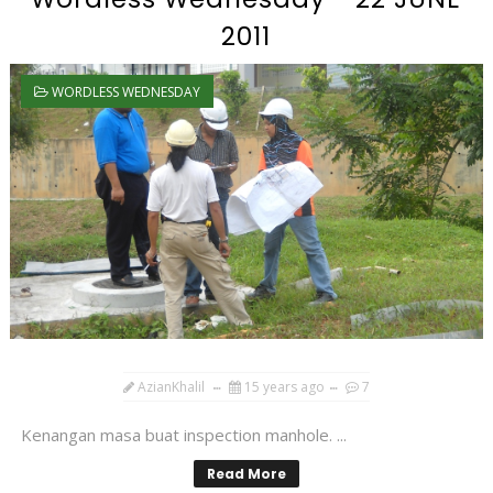
2011
WORDLESS WEDNESDAY
AzianKhalil
15 years ago
7
Kenangan masa buat inspection manhole. ...
Read More