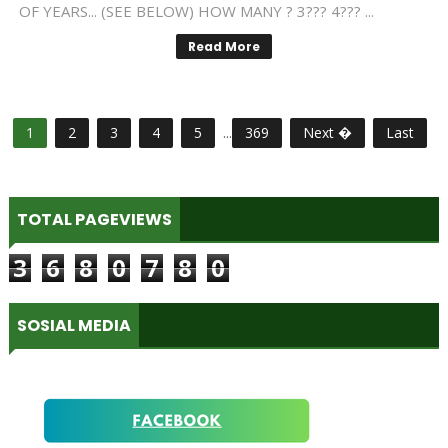
OF YEARS... (SEE BELOW) HOW MANY ? 3??? 4??? ...
Read More
1
2
3
4
5
...
369
Next �
Last
TOTAL PAGEVIEWS
3
6
8
0
7
8
0
SOSIAL MEDIA