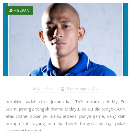
HIBURAN
AzianKhalil
15 years ago
4
berakhir sudah citer Juvana kat TV3 malam tadi...My En
Suami jarang2 tengok drama Melayu...selalu dia tengok AXN
atau chanel sukan jer...kalau arsenal punya game, yang dah
berapa kali tayang pun dia boleh tengok lagi...lagi pulak
kitorng ni berebut...