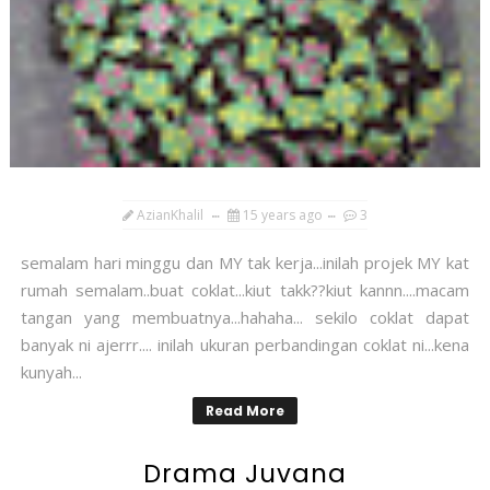
AzianKhalil
15 years ago
3
semalam hari minggu dan MY tak kerja...inilah projek MY kat
rumah semalam..buat coklat...kiut takk??kiut kannn....macam
tangan yang membuatnya...hahaha... sekilo coklat dapat
banyak ni ajerrr.... inilah ukuran perbandingan coklat ni...kena
kunyah...
Read More
Drama Juvana