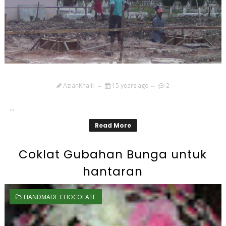
AzianKhalil
15 years ago
2
...
Read More
Coklat Gubahan Bunga untuk
hantaran
HANDMADE CHOCOLATE