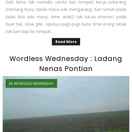
Dah lama tak menulis cerita kat tempat kerja..sekarang
memang busy..takde masa nak mengarang. Kat rumah pulak
kalau kita ada masa, time anak2 tak kacau..internet pulak
buat hal…slow gile…lajunya pagi-pagi bute time orang sibuk
nak bersiap ke tempat...
Read More
Wordless Wednesday : Ladang
Nenas Pontian
WORDLESS WEDNESDAY