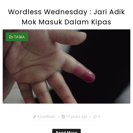
Wordless Wednesday : Jari Adik
Mok Masuk Dalam Kipas
TASKA
AzianKhalil
15 years ago
4
Read More