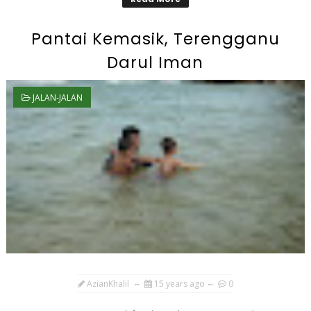
Pantai Kemasik, Terengganu
Darul Iman
JALAN-JALAN
AzianKhalil
15 years ago
0