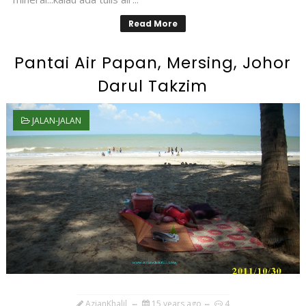
Read More
Pantai Air Papan, Mersing, Johor
Darul Takzim
JALAN-JALAN
AzianKhalil
15 years ago
4