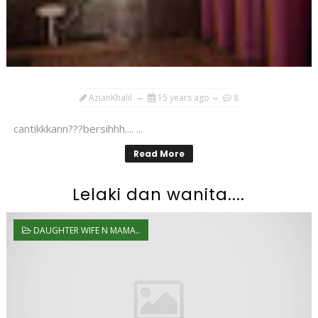
AzianKhalil
15 years ago
8
cantikkkann???bersihhh.... ...
Read More
Lelaki dan wanita....
DAUGHTER WIFE N MAMA..