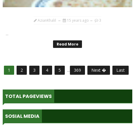
AzianKhalil
15 years ago
3
...
Read More
1
2
3
4
5
...
369
Next �
Last
TOTAL PAGEVIEWS
SOSIAL MEDIA