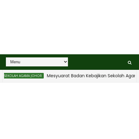
Mesyuarat Badan Kebajikan Sekolah Agama dan
AH AGAMA JOHOR