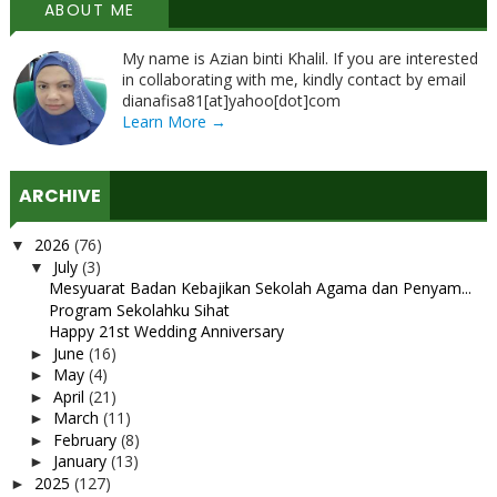
ABOUT ME
My name is Azian binti Khalil. If you are interested
in collaborating with me, kindly contact by email
dianafisa81[at]yahoo[dot]com
Learn More →
ARCHIVE
2026
(76)
▼
July
(3)
▼
Mesyuarat Badan Kebajikan Sekolah Agama dan Penyam...
Program Sekolahku Sihat
Happy 21st Wedding Anniversary
June
(16)
►
May
(4)
►
April
(21)
►
March
(11)
►
February
(8)
►
January
(13)
►
2025
(127)
►