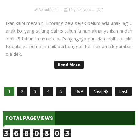
AzianKhalil
13 years ago
3
Ikan kaloi merah ni kitorang bela sejak belum ada anak lagi…
anak koi yang sulung dah 5 tahun la ni..maknanya ikan ni dah
lebih 5 tahun la umur dia. Panjangnya pun dah lebih sekaki.
Kepalanya pun dah naik berbonggol. Koi nak ambik gambar
dia dek...
Read More
1
2
3
4
5
...
369
Next �
Last
TOTAL PAGEVIEWS
3
6
8
0
8
0
3