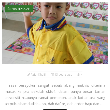
PRA SEKOLAH
AzianKhalil
13 years ago
4
rasa bersyukur sangat sebab abang mukhlis diterima
masuk ke pra sekolah sktu4. dalam punya besar taman
universiti ni...punya ramai pemohon, anak koi antara yang
terpilih..alhamdulillah... so, dah daftar, dah order baju dan ...