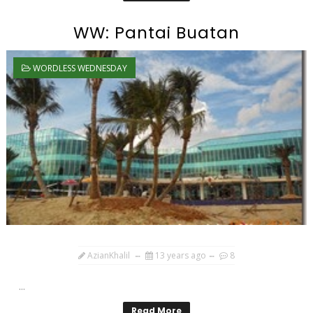
WW: Pantai Buatan
WORDLESS WEDNESDAY
AzianKhalil
13 years ago
8
...
Read More