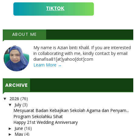
ABOUT ME
My name is Azian binti Khalil. If you are interested
in collaborating with me, kindly contact by email
dianafisa81[at]yahoo[dot]com
Learn More →
ARCHIVE
2026
(76)
▼
July
(3)
▼
Mesyuarat Badan Kebajikan Sekolah Agama dan Penyam...
Program Sekolahku Sihat
Happy 21st Wedding Anniversary
June
(16)
►
May
(4)
►