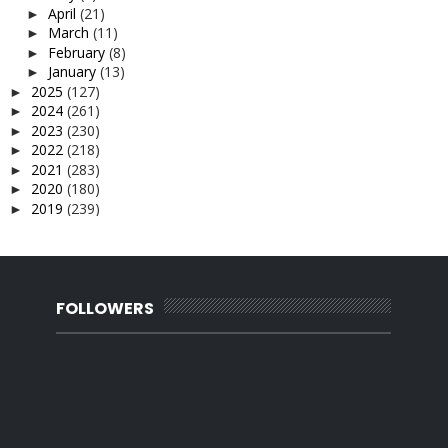
April
(21)
►
March
(11)
►
February
(8)
►
January
(13)
►
2025
(127)
►
2024
(261)
►
2023
(230)
►
2022
(218)
►
2021
(283)
►
2020
(180)
►
2019
(239)
►
2018
(56)
►
2017
(4)
►
2016
(3)
►
2015
(66)
►
2014
(124)
FOLLOWERS
►
2013
(137)
►
2012
(92)
►
2011
(54)
►
2010
(62)
►