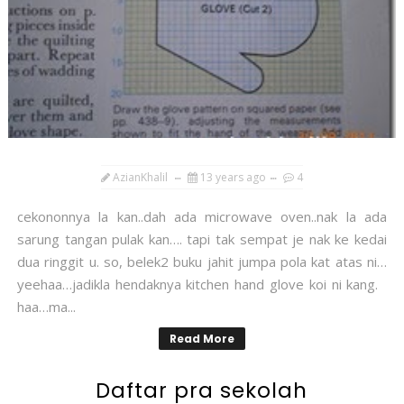
AzianKhalil
13 years ago
4
cekononnya la kan..dah ada microwave oven..nak la ada
sarung tangan pulak kan…. tapi tak sempat je nak ke kedai
dua ringgit u. so, belek2 buku jahit jumpa pola kat atas ni…
yeehaa…jadikla hendaknya kitchen hand glove koi ni kang.
haa…ma...
Read More
Daftar pra sekolah