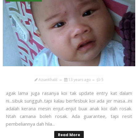
AzianKhalil
13 years ago
5
agak lama juga rasanya koi tak update entry kat dalam
ni...sibuk sungguh..tapi kalau berfesbuk koi ada jer masa...ini
adalah kerana mesin enjut-enjut buai anak koi dah rosak.
Ntah camana boleh rosak. Ada guarantee, tapi resit
pembeliannya dah hila...
Read More