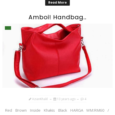
Read More
Amboi! Handbag..
AzianKhalil
13 years ago
4
Red Brown Inside Khakis Black HARGA WM:RM60 /