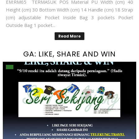
EM:RM65 TERMASUK POS Material PU Width (cm) 40
Height (cm) 30 Bottom Width (cm) 14 Handle (cm) 18 Strap
(cm) adjustable Pocket Inside Bag 3 pockets Pocket
Outside Bag 1 pocket...
Read More
GA: LIKE, SHARE AND WIN