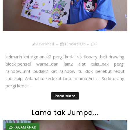
AzianKhalil
13 years ago
2
kelmarin koi dgn anak2 pergi kedai stationary...beli drawing
block..pensel warna...dan lain2 alat tulis...nak pergi
rainbow...nnt budak2 kat rainbow tu dok berebut-rebut
cubit pipi Aril...haha...kedekut betul mama Aril ni. So kitorang
pergi kedai l...
Read More
Lama tak Jumpa...
RAGAM ANAK