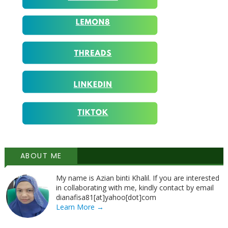
ABOUT ME
My name is Azian binti Khalil. If you are interested
in collaborating with me, kindly contact by email
dianafisa81[at]yahoo[dot]com
Learn More →