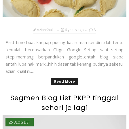
AzianKhalil
6 years ago
8
First time buat karipap pusing kat rumah sendiri...dah tentu
tentulah berdasarkan Cikgu Google...Setiap saat...setiap
step..memang berpandukan google..entah blog siapa
entah..lupa nak mark...hihihidasar tak kenang budinya seketul
azian khalil ni......
Read More
Segmen Blog List PKPP tinggal
sehari je lagi
BLOG LIST