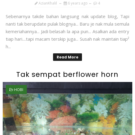
AzianKhalil
6 years ago
4
Sebenarnya takde bahan langsung nak update blog, Tapi
nanti tak berupdate pulak blognya... Baru je nak mula semula
kemeriahannya... Jadi belasah la apa pun... Asalkan ada entry
tiap hari....tapi macam terskip juga... Susah nak maintain tiap²
h...
Read More
Tak sempat berflower horn
HOBI