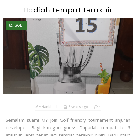
Hadiah tempat terakhir
GOLF
AzianKhalil
6 years ago
4
Semalam suami MY join Golf friendly tournament anjuran
developer. Bagi kategori guess...Dapatlah tempat ke 6
ataupun lebih tepat lagi tempat terakhir...hihihi...Baru start