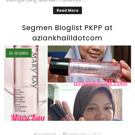
Read More
Segmen Bloglist PKPP at
aziankhalildotcom
SEGMEN
AzianKhalil
6 years ago
51