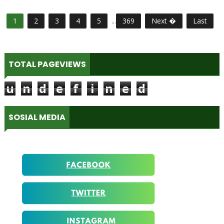
1
2
3
4
5
...
369
Next �
Last
TOTAL PAGEVIEWS
u
n
d
e
f
i
n
e
d
SOSIAL MEDIA