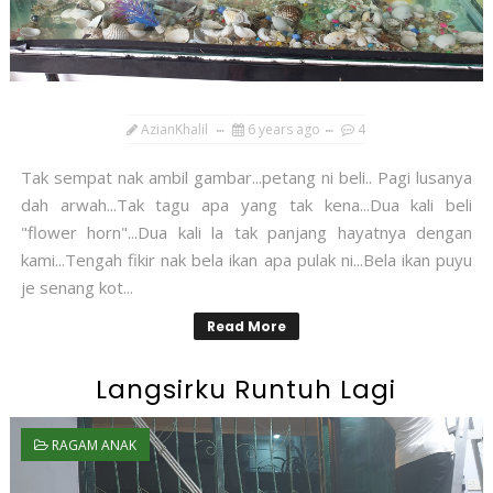
AzianKhalil
6 years ago
4
Tak sempat nak ambil gambar...petang ni beli.. Pagi lusanya
dah arwah...Tak tagu apa yang tak kena...Dua kali beli
"flower horn"...Dua kali la tak panjang hayatnya dengan
kami...Tengah fikir nak bela ikan apa pulak ni...Bela ikan puyu
je senang kot...
Read More
Langsirku Runtuh Lagi
RAGAM ANAK