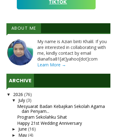
ABOUT ME
My name is Azian binti Khalil. If you
are interested in collaborating with
me, kindly contact by email
dianafisa81[at]yahoo[dot]com
Learn More →
ARCHIVE
2026
(76)
▼
July
(3)
▼
Mesyuarat Badan Kebajikan Sekolah Agama
dan Penyam...
Program Sekolahku Sihat
Happy 21st Wedding Anniversary
June
(16)
►
May
(4)
►