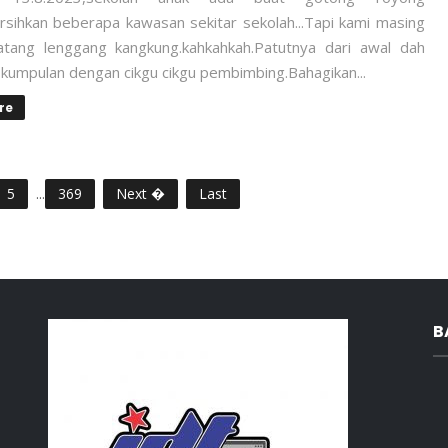
rsihkan beberapa kawasan sekitar sekolah...Tapi kami masing
tang lenggang kangkung.kahkahkah.Patutnya dari awal dah
 kumpulan dengan cikgu cikgu pembimbing.Bahagikan...
re
5
...
369
Next �
Last
B