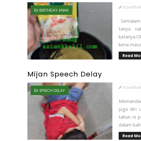
AzianKhali
BIRTHDAY ANAK
Semalam h
tanya na
katanya.
kena masak
Read Mo
Mijan Speech Delay
AzianKhali
SPEECH DELAY
Memandan
juga diri
tahun ni 
dalam baha
Read Mo