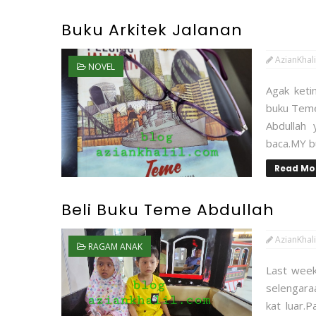
Buku Arkitek Jalanan
AzianKhali
NOVEL
Agak keti
buku Teme
Abdullah 
baca.MY bu
Read Mo
Beli Buku Teme Abdullah
AzianKhali
RAGAM ANAK
Last week
selengara
kat luar.