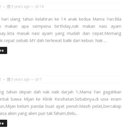
l
3 years ago
16
ari ulang tahun kelahiran ke 14 anak kedua Mama Yan.Bila
k makan apa sempena birthday,nak makan nasi ayam
Okay..kita masak nasi ayam yang mudah dan cepat.Memang
 cepat sebab MY dah terlewat balik dari kebun. Nak ...
re
l
3 years ago
7
g tahun depan dah nak naik darjah 1,Mama Yan gagahkan
 untuk bawa Mijan ke Klinik Kesihatan.Sebabnya,di usia enam
pun,Mijan belum pandai buat ayat penuh.Masih pelat,bercakap
sa alien yang alien pun tak faham,Belu...
re