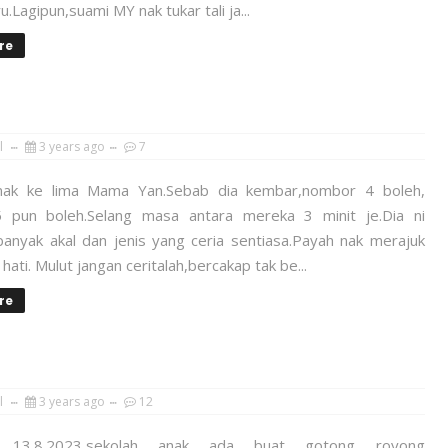
u.Lagipun,suami MY nak tukar tali ja...
re
l
3 years ago
7
anak ke lima Mama Yan.Sebab dia kembar,nombor 4 boleh,
 pun boleh.Selang masa antara mereka 3 minit je.Dia ni
nyak akal dan jenis yang ceria sentiasa.Payah nak merajuk
 hati. Mulut jangan ceritalah,bercakap tak be...
re
l
3 years ago
12
n, 13.8.2023,sekolah anak ada buat gotong royong