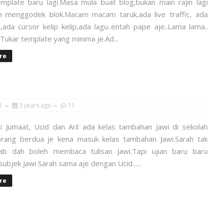
emplate baru lagi.Masa mula buat blog,bukan main rajin lagi
menggodek blok.Macam macam taruk,ada live traffic, ada
ada cursor kelip kelip,ada lagu..entah pape aje..Lama lama..
.Tukar template yang minima je.Ad...
re
l
3 years ago
11
ri Jumaat, Ucid dan Aril ada kelas tambahan Jawi di sekolah
rang berdua je kena masuk kelas tambahan Jawi.Sarah tak
ab dah boleh membaca tulisan Jawi.Tapi ujian baru baru
subjek Jawi Sarah sama aje dengan Ucid......
re