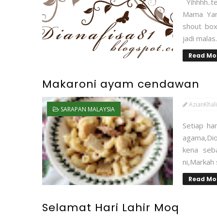
Yihhhh..t
Mama Yan 
shout box,
jadi malas
Read Mo
Makaroni ayam cendawan
AzianKhali
SARAPAN MALAYSIA
Setiap ha
agama,Dio
kena seb
ni,Markah 
Read Mo
Selamat Hari Lahir Moq