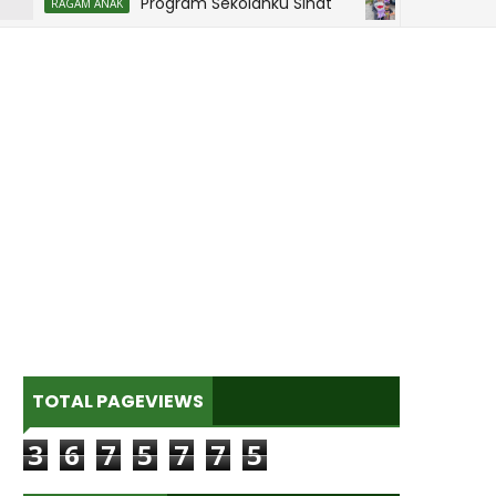
Program Sekolahku Sihat
RAGAM ANAK
MARRIAGE WORLD
TOTAL PAGEVIEWS
3
6
7
5
7
7
5