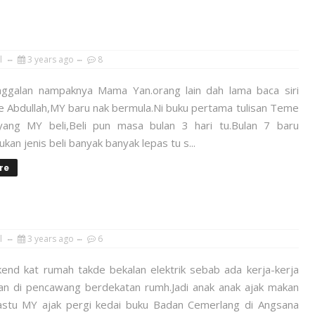
l
3 years ago
8
nggalan nampaknya Mama Yan.orang lain dah lama baca siri
 Abdullah,MY baru nak bermula.Ni buku pertama tulisan Teme
yang MY beli,Beli pun masa bulan 3 hari tu.Bulan 7 baru
kan jenis beli banyak banyak lepas tu s...
re
l
3 years ago
6
end kat rumah takde bekalan elektrik sebab ada kerja-kerja
an di pencawang berdekatan rumh.Jadi anak anak ajak makan
Pastu MY ajak pergi kedai buku Badan Cemerlang di Angsana