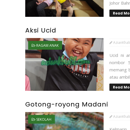
Johor Bahr
Read Mo
Aksi Ucid
AzianKhali
RAGAM ANAK
Ucid ni 
nombor 5
memang ba
atau ambil
Read Mo
Gotong-royong Madani
AzianKhali
SEKOLAH
Kelmari