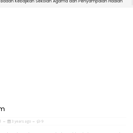
n Kebajikan Sekolah Agama dan Penyampaian Hadiah
om
l
3 years ago
9