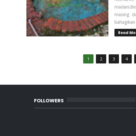
madani.Be
masing da
bahagikan
Read Mo
1
2
3
4
FOLLOWERS