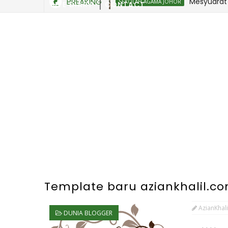
BREAKING
Mesyuarat Bada
SEKOLAH AGAMA JOHOR
SITE DIARY
CONTACT
Template baru aziankhalil.c
AzianKhali
DUNIA BLOGGER