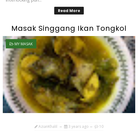
Read More
Masak Singgang Ikan Tongkol
MY MASAK
AzianKhalil
3 years ago
10