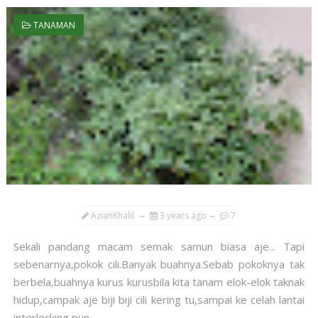
TANAMAN
AzianKhalil
3 years ago
7
Sekali pandang macam semak samun biasa aje... Tapi
sebenarnya,pokok cili.Banyak buahnya.Sebab pokoknya tak
berbela,buahnya kurus kurusbila kita tanam elok-elok taknak
hidup,campak aje biji biji cili kering tu,sampai ke celah lantai
interlocking pun...