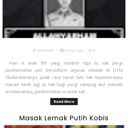
AzianKhalil
3 years ago
4
Hari ni anak MY yang nombor tiga tu nak pergi
perkhemahan unit beruniform anjuran sekolah di UTM
Skudai.Mamanya pulak rasa berat hati nak lepaskan.Rasa
macam kecik lagi je nak bagi pergi camping ikut sekolah
ni.Sebenarnya, perkhemahan ni untuk tah...
Read More
Masak Lemak Putih Kobis