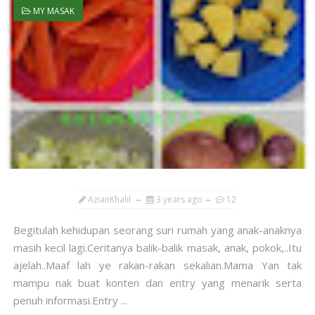
MY MASAK
AzianKhalil
3 years ago
12
Begitulah kehidupan seorang suri rumah yang anak-anaknya
masih kecil lagi.Ceritanya balik-balik masak, anak, pokok,..Itu
ajelah..Maaf lah ye rakan-rakan sekalian.Mama Yan tak
mampu nak buat konten dan entry yang menarik serta
penuh informasi.Entry ...