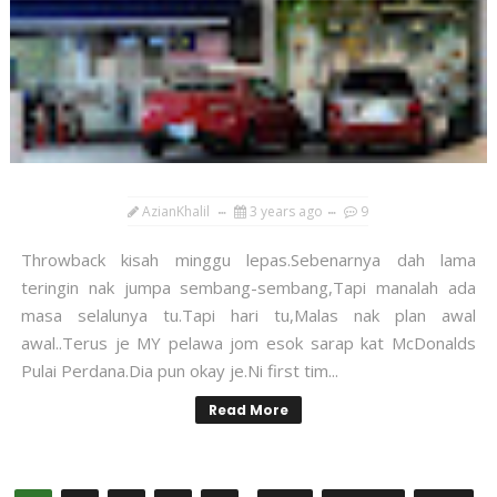
AzianKhalil
3 years ago
9
Throwback kisah minggu lepas.Sebenarnya dah lama
teringin nak jumpa sembang-sembang,Tapi manalah ada
masa selalunya tu.Tapi hari tu,Malas nak plan awal
awal..Terus je MY pelawa jom esok sarap kat McDonalds
Pulai Perdana.Dia pun okay je.Ni first tim...
Read More