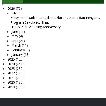
2026
(76)
▼
July
(3)
▼
Mesyuarat Badan Kebajikan Sekolah Agama dan Penyam...
Program Sekolahku Sihat
Happy 21st Wedding Anniversary
June
(16)
►
May
(4)
►
April
(21)
►
March
(11)
►
February
(8)
►
January
(13)
►
2025
(127)
►
2024
(261)
►
2023
(230)
►
2022
(218)
►
2021
(283)
►
2020
(180)
►
2019
(239)
►
2018
(56)
►
2017
(4)
►
2016
(3)
►
2015
(66)
►