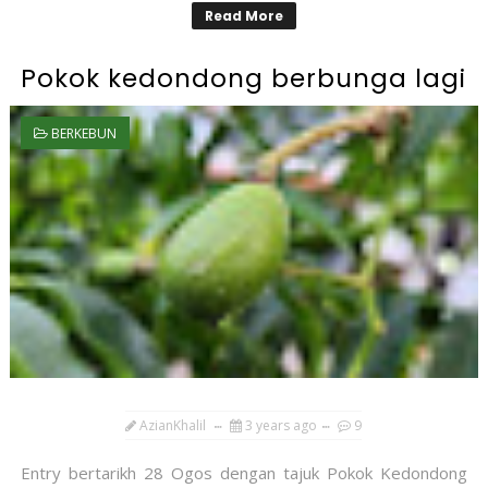
Read More
Pokok kedondong berbunga lagi
BERKEBUN
AzianKhalil
3 years ago
9
Entry bertarikh 28 Ogos dengan tajuk Pokok Kedondong