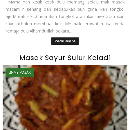
Mama Yan kecik kecik dulu memang selalu mak masak
macam ni,senang dan sedap.Ikan pun guna ikan tongkol
aje,Murah sikit.Cuma ikan tongkol atau ikan aye atau ikan
kayu ni,boleh membuat kulit MY naik jerawat masa muda
remaja dulu.Alhamdulillah sekara...
Read More
Masak Sayur Sulur Keladi
MY MASAK