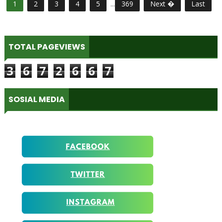
1
2
3
4
5
...
369
Next �
Last
TOTAL PAGEVIEWS
3
6
7
2
6
6
7
SOSIAL MEDIA