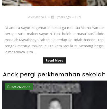
AzianKhalil
3 years ago
9
Ni antara sayur kegemaran keluarga mentua.Mama Yan tak
berapa suka makan sayur ni.Tapi boleh la masakkan.Takde
masalah.Masalahnya tak tau la sedap ke tidak...hahaha..Tapi
tengok mentua makan je..Dia kata jadi la ni..Memang begini
la masaknya..Kira ...
Read More
Anak pergi perkhemahan sekolah
RAGAM ANAK