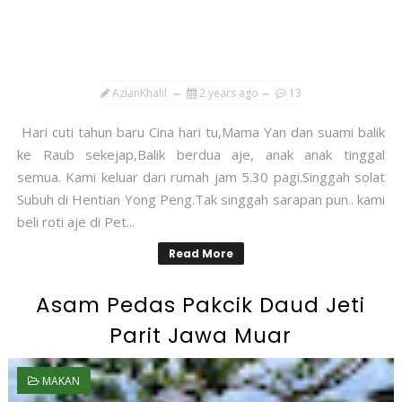
AzianKhalil
2 years ago
13
Hari cuti tahun baru Cina hari tu,Mama Yan dan suami balik
ke Raub sekejap,Balik berdua aje, anak anak tinggal
semua. Kami keluar dari rumah jam 5.30 pagi.Singgah solat
Subuh di Hentian Yong Peng.Tak singgah sarapan pun.. kami
beli roti aje di Pet...
Read More
Asam Pedas Pakcik Daud Jeti
Parit Jawa Muar
MAKAN