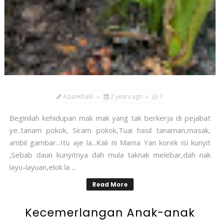
AzianKhalil
2 years ago
7
Beginilah kehidupan mak mak yang tak berkerja di pejabat
ye..tanam pokok, Siram pokok,Tuai hasil tanaman,masak,
ambil gambar...Itu aje la...Kali ni Mama Yan korek isi kunyit
,Sebab daun kunyitnya dah mula taknak melebar,dah nak
layu-layuan,elok la ...
Read More
Kecemerlangan Anak-anak