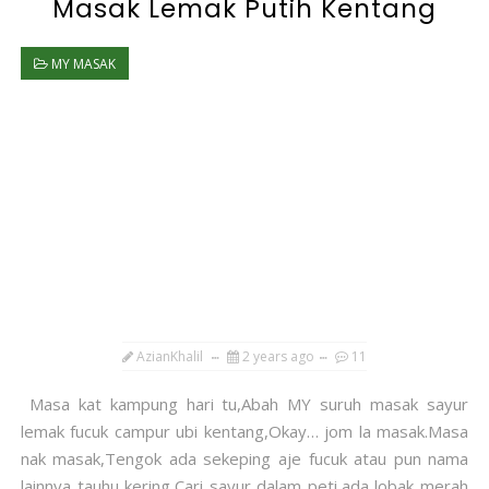
Masak Lemak Putih Kentang
MY MASAK
AzianKhalil
2 years ago
11
Masa kat kampung hari tu,Abah MY suruh masak sayur
lemak fucuk campur ubi kentang,Okay… jom la masak.Masa
nak masak,Tengok ada sekeping aje fucuk atau pun nama
lainnya tauhu kering,Cari sayur dalam peti,ada lobak merah