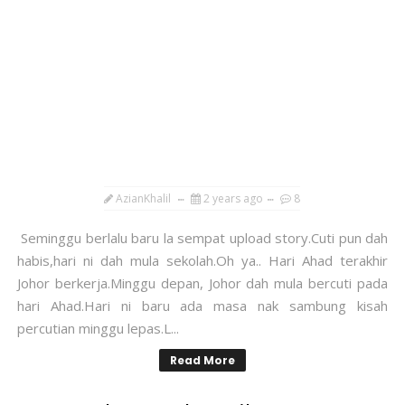
AzianKhalil
2 years ago
8
Seminggu berlalu baru la sempat upload story.Cuti pun dah
habis,hari ni dah mula sekolah.Oh ya.. Hari Ahad terakhir
Johor berkerja.Minggu depan, Johor dah mula bercuti pada
hari Ahad.Hari ni baru ada masa nak sambung kisah
percutian minggu lepas.L...
Read More