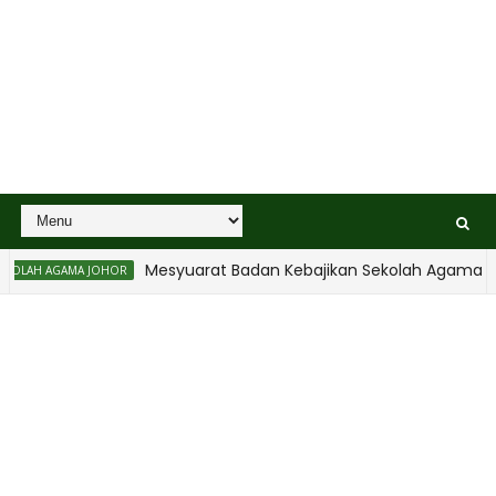
Mesyuarat Badan Kebajikan Sekolah Agama dan P
 AGAMA JOHOR