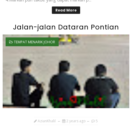
Read More
Jalan-jalan Dataran Pontian
TEMPAT MENARIK JOHOR
AzianKhalil
2 years ago
5