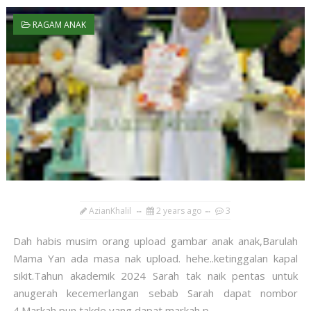
RAGAM ANAK
AzianKhalil
2 years ago
3
Dah habis musim orang upload gambar anak anak,Barulah
Mama Yan ada masa nak upload. hehe..ketinggalan kapal
sikit.Tahun akademik 2024 Sarah tak naik pentas untuk
anugerah kecemerlangan sebab Sarah dapat nombor
4.Markah pun takde yang dapat markah p...