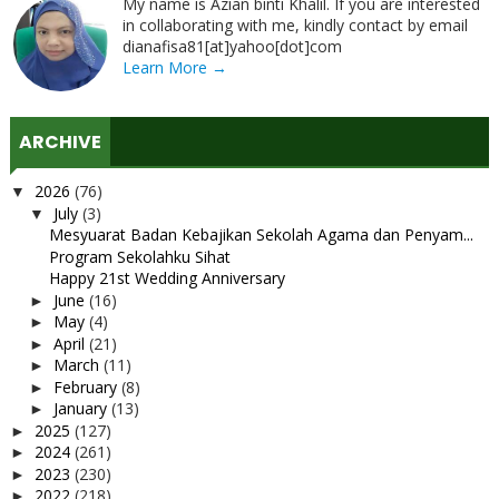
My name is Azian binti Khalil. If you are interested
in collaborating with me, kindly contact by email
dianafisa81[at]yahoo[dot]com
Learn More →
ARCHIVE
2026
(76)
▼
July
(3)
▼
Mesyuarat Badan Kebajikan Sekolah Agama dan Penyam...
Program Sekolahku Sihat
Happy 21st Wedding Anniversary
June
(16)
►
May
(4)
►
April
(21)
►
March
(11)
►
February
(8)
►
January
(13)
►
2025
(127)
►
2024
(261)
►
2023
(230)
►
2022
(218)
►