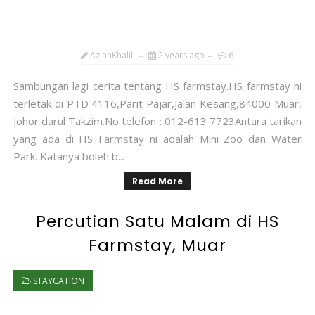
AzianKhalil
2 years ago
6
Sambungan lagi cerita tentang HS farmstay.HS farmstay ni
terletak di PTD 4116,Parit Pajar,Jalan Kesang,84000 Muar,
Johor darul Takzim.No telefon : 012-613 7723Antara tarikan
yang ada di HS Farmstay ni adalah Mini Zoo dan Water
Park. Katanya boleh b...
Read More
Percutian Satu Malam di HS
Farmstay, Muar
STAYCATION