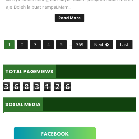
aje,Boleh la buat rampai.Mam...
Read More
1
2
3
4
5
...
369
Next �
Last
TOTAL PAGEVIEWS
3
6
8
3
1
2
6
SOSIAL MEDIA