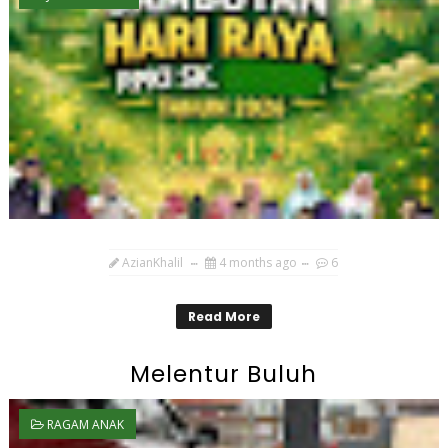
AzianKhalil
4 months ago
6
Read More
Melentur Buluh
RAGAM ANAK