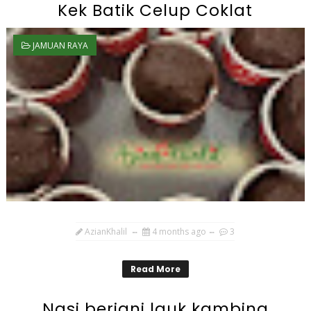
Kek Batik Celup Coklat
JAMUAN RAYA
AzianKhalil
4 months ago
3
Read More
Nasi beriani lauk kambing