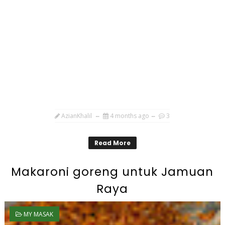
AzianKhalil
4 months ago
3
Read More
Makaroni goreng untuk Jamuan
Raya
MY MASAK