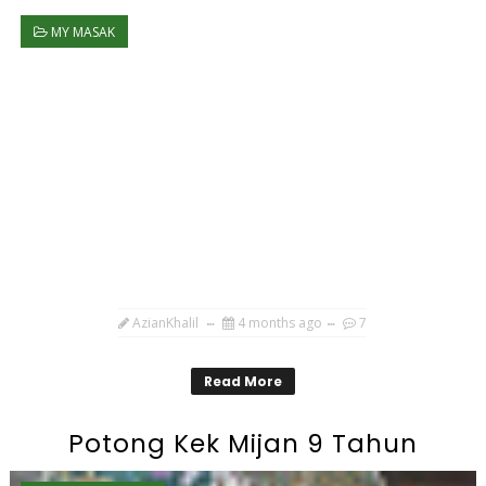
MY MASAK
AzianKhalil
4 months ago
7
Read More
Potong Kek Mijan 9 Tahun