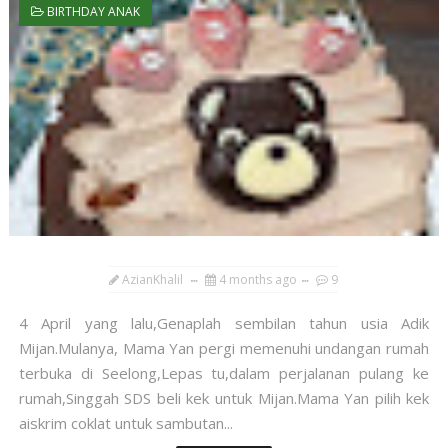
BIRTHDAY ANAK
AzianKhalil
4 months ago
9
4 April yang lalu,Genaplah sembilan tahun usia Adik
Mijan.Mulanya, Mama Yan pergi memenuhi undangan rumah
terbuka di Seelong,Lepas tu,dalam perjalanan pulang ke
rumah,Singgah SDS beli kek untuk Mijan.Mama Yan pilih kek
aiskrim coklat untuk sambutan...