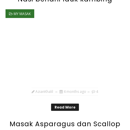
MY MASAK
AzianKhalil
4 months ago
4
Read More
Masak Asparagus dan Scallop