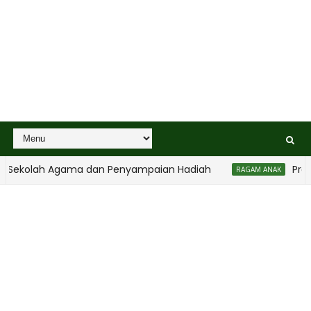
olah Agama dan Penyampaian Hadiah
Program S
RAGAM ANAK