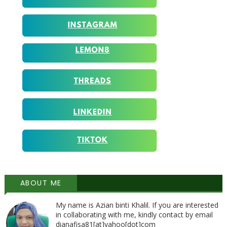
ABOUT ME
My name is Azian binti Khalil. If you are interested
in collaborating with me, kindly contact by email
dianafisa81[at]yahoo[dot]com