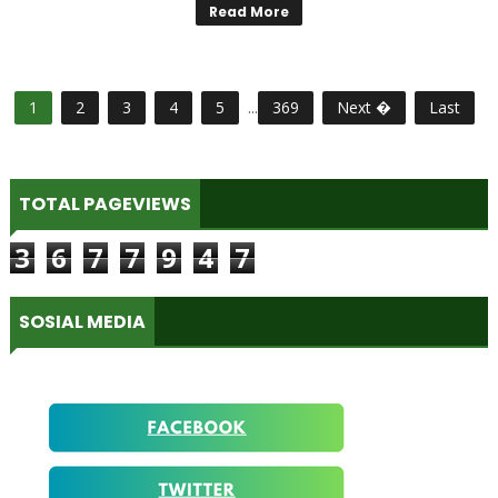
Read More
1
2
3
4
5
...
369
Next �
Last
TOTAL PAGEVIEWS
3
6
7
7
9
4
7
SOSIAL MEDIA