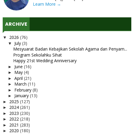
Learn More →
ARCHIVE
2026
(76)
▼
July
(3)
▼
Mesyuarat Badan Kebajikan Sekolah Agama dan Penyam...
Program Sekolahku Sihat
Happy 21st Wedding Anniversary
June
(16)
►
May
(4)
►
April
(21)
►
March
(11)
►
February
(8)
►
January
(13)
►
2025
(127)
►
2024
(261)
►
2023
(230)
►
2022
(218)
►
2021
(283)
►
2020
(180)
►