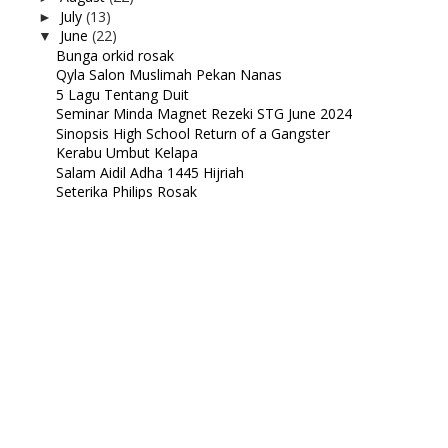
July
(13)
►
June
(22)
▼
Bunga orkid rosak
Qyla Salon Muslimah Pekan Nanas
5 Lagu Tentang Duit
Seminar Minda Magnet Rezeki STG June 2024
Sinopsis High School Return of a Gangster
Kerabu Umbut Kelapa
Salam Aidil Adha 1445 Hijriah
Seterika Philips Rosak
Kedudukan Gagal Universiti Teknologi Malaysia
Berurut di Bakawali Spa JB
Guka Cream Set
Handbag baru
Sarapan pagi di Auto Bavaria
Abby Dental Clinic Skudai
Family Outing
Hadiah hari jadi yang lewat tiba
Lunch at Wadihana Islamic Steak House Johor
Bahru
Wordless Wednesday : Donut Eco Shop
Makan Nasi Arab di Zaituna JB
Zizan feat. SonaOne - Chentaku [Official Lyric