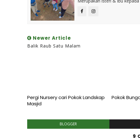
Merupakan isteri & ibu kepada
Newer Article
Balik Raub Satu Malam
Pergi Nursery cari Pokok Landskap
Pokok Bung
Masjid
BLOGGER
9 