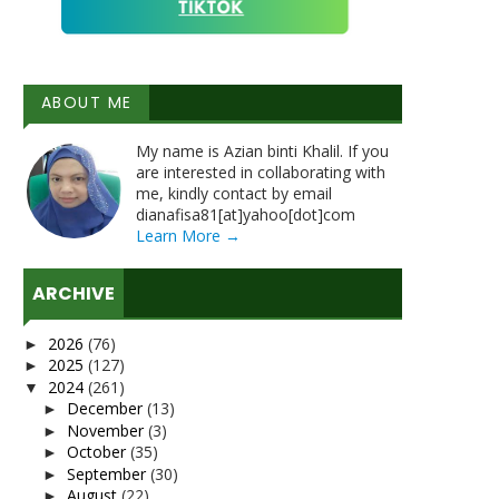
ABOUT ME
My name is Azian binti Khalil. If you
are interested in collaborating with
me, kindly contact by email
dianafisa81[at]yahoo[dot]com
Learn More →
ARCHIVE
2026
(76)
►
2025
(127)
►
2024
(261)
▼
December
(13)
►
November
(3)
►
October
(35)
►
September
(30)
►
August
(22)
►