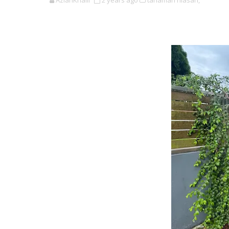
AzianKhalil
2 years ago
tanaman hiasan,