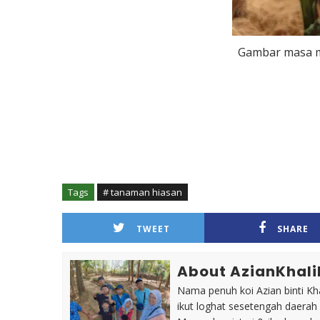
Gambar masa mu
Tags
# tanaman hiasan
TWEET
SHARE
About AzianKhali
Nama penuh koi Azian binti Khal
ikut loghat sesetengah daerah