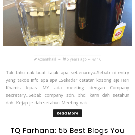
AzianKhalil
5 years ago
16
Tak tahu nak buat tajuk apa sebenarnya..Sebab ni entry
yang takde info apa apa ..Sekadar catatan kosong aje.Hari
Khamis lepas MY ada meeting dengan Company
secretary...Sebab company sdn. bhd. kami dah setahun
dah...Kejap je dah setahun..Meeting nak...
Read More
TQ Farhana: 55 Best Blogs You