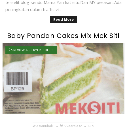
terselit blog sendu Mama Yan kat situ.Dan MY perasan..Ada
peningkatan dalam traffic vi...
Read More
Baby Pandan Cakes Mix Mek Siti
REVIEW AIR FRYER PHILIPS
AzianKhalil
5 years ago
9