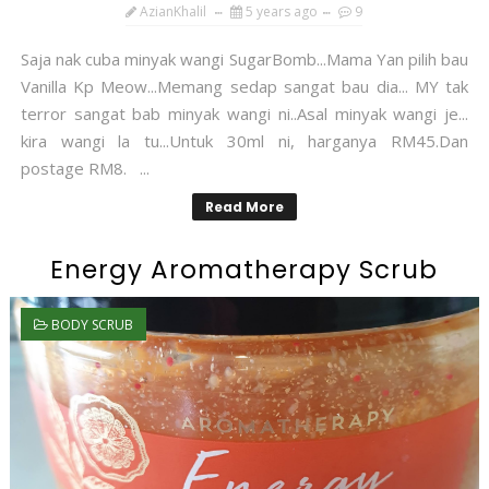
AzianKhalil
5 years ago
9
Saja nak cuba minyak wangi SugarBomb...Mama Yan pilih bau
Vanilla Kp Meow...Memang sedap sangat bau dia... MY tak
terror sangat bab minyak wangi ni..Asal minyak wangi je...
kira wangi la tu...Untuk 30ml ni, harganya RM45.Dan
postage RM8. ...
Read More
Energy Aromatherapy Scrub
BODY SCRUB