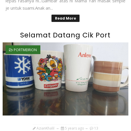
lepas rasanya ni...Gambar atas ni Mama Yan masak simple
je untuk suami.Anak an...
Read More
Selamat Datang Cik Port
PORTMEIRION
AzianKhalil
5 years ago
13