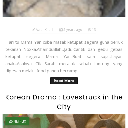
AzianKhalil
5 years ago
13
Hari tu Mama Yan cuba masak ketupat segera guna periuk
tekanan Noxxa.Alhamdulillah...Jadi...Cantik dan gebu gebas
ketupat segera Mama Yan..Buat saja saja...Layan
anak...Asalnya Cik Sarah merajuk sebab lontong yang
dipesan melalui food panda bercamp...
Read More
Korean Drama : Lovestruck in the
City
NETFLIX