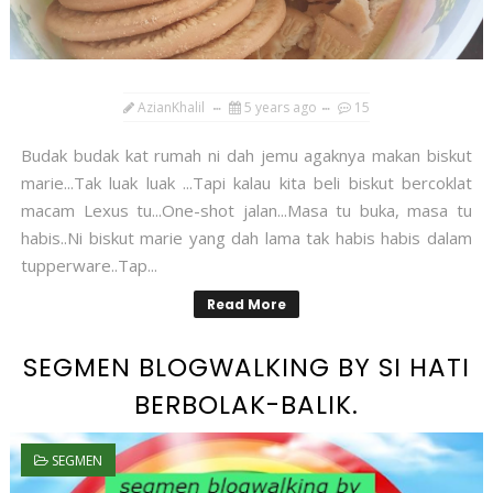
AzianKhalil
5 years ago
15
Budak budak kat rumah ni dah jemu agaknya makan biskut
marie...Tak luak luak ...Tapi kalau kita beli biskut bercoklat
macam Lexus tu...One-shot jalan...Masa tu buka, masa tu
habis..Ni biskut marie yang dah lama tak habis habis dalam
tupperware..Tap...
Read More
SEGMEN BLOGWALKING BY SI HATI
BERBOLAK-BALIK.
SEGMEN