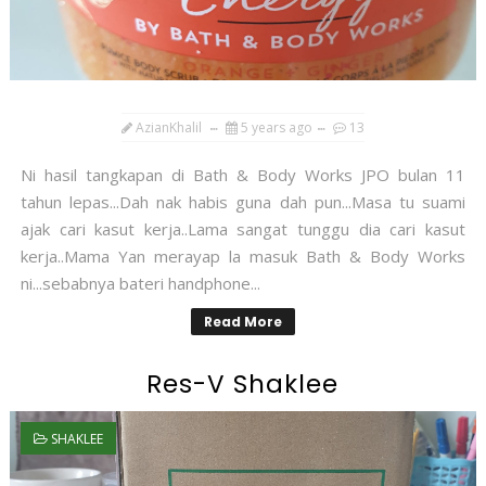
AzianKhalil
5 years ago
13
Ni hasil tangkapan di Bath & Body Works JPO bulan 11
tahun lepas...Dah nak habis guna dah pun...Masa tu suami
ajak cari kasut kerja..Lama sangat tunggu dia cari kasut
kerja..Mama Yan merayap la masuk Bath & Body Works
ni...sebabnya bateri handphone...
Read More
Res-V Shaklee
SHAKLEE