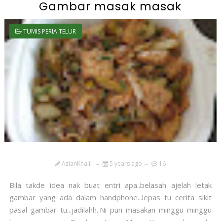
Gambar masak masak
TUMIS PERIA TELUR
AzianKhalil
5 years ago
16
Bila takde idea nak buat entri apa..belasah ajelah letak
gambar yang ada dalam handphone...lepas tu cerita sikit
pasal gambar tu...jadilahh..Ni pun masakan minggu minggu