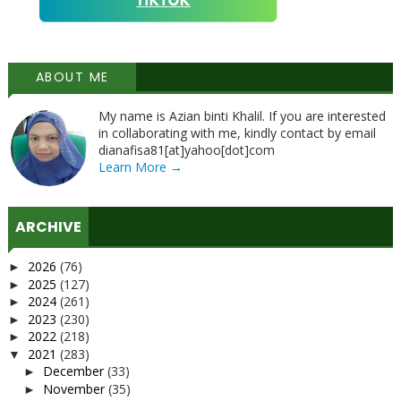
ABOUT ME
My name is Azian binti Khalil. If you are interested
in collaborating with me, kindly contact by email
dianafisa81[at]yahoo[dot]com
Learn More →
ARCHIVE
2026
(76)
►
2025
(127)
►
2024
(261)
►
2023
(230)
►
2022
(218)
►
2021
(283)
▼
December
(33)
►
November
(35)
►