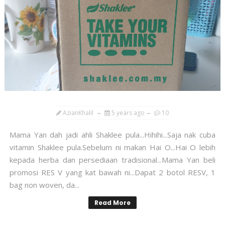
AzianKhalil
5 years ago
10
Mama Yan dah jadi ahli Shaklee pula...Hihihi...Saja nak cuba
vitamin Shaklee pula.Sebelum ni makan Hai O...Hai O lebih
kepada herba dan persediaan tradisional...Mama Yan beli
promosi RES V yang kat bawah ni...Dapat 2 botol RESV, 1
bag non woven, da...
Read More