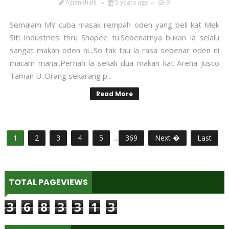
AzianKhalil
5 years ago
9
Semalam MY cuba masak rempah oden yang beli kat Mek
Siti Industries thru Shopee tu.Sebenarnya bukan la selalu
sangat makan oden ni...So tak tau la rasa sebenar oden ni
macam mana..Pernah la sekali dua makan kat Arena Jusco
Taman U..Orang sekarang p...
Read More
1
2
3
4
5
...
369
Next �
Last
TOTAL PAGEVIEWS
3
6
8
3
3
1
3