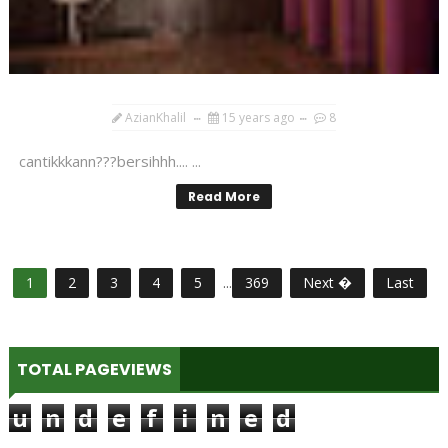
AzianKhalil
15 years ago
8
cantikkkann???bersihhh.... ...
Read More
1
2
3
4
5
...
369
Next �
Last
TOTAL PAGEVIEWS
u
n
d
e
f
i
n
e
d