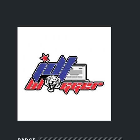
►
March
(7)
►
February
(6)
►
January
(6)
►
2010
(62)
►