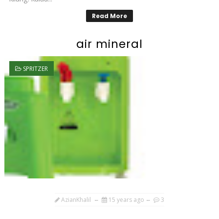
Read More
air mineral
SPRITZER
AzianKhalil
15 years ago
3