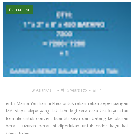
TEKNIKAL
AzianKhalil
15 years ago
14
entri Mama Yan hari ni khas untuk rakan-rakan seperjuangan
MY...siapa siapa yang tak tahu lagi cara cara kira kayu atau
formula untuk convert kuantiti kayu dari batang ke ukuran
berat... ukuran berat ni diperlukan untuk order kayu kat
kilang. kalau...