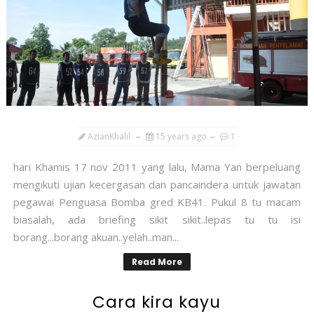
AzianKhalil
15 years ago
1
hari Khamis 17 nov 2011 yang lalu, Mama Yan berpeluang
mengikuti ujian kecergasan dan pancaindera untuk jawatan
pegawai Penguasa Bomba gred KB41. Pukul 8 tu macam
biasalah, ada briefing sikit sikit..lepas tu tu isi
borang...borang akuan..yelah..man...
Read More
Cara kira kayu