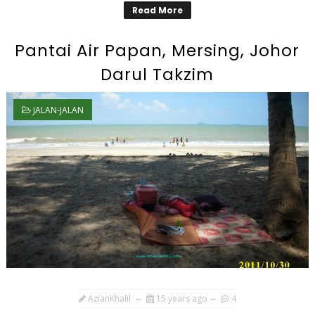
Read More
Pantai Air Papan, Mersing, Johor
Darul Takzim
JALAN-JALAN
AzianKhalil
15 years ago
4