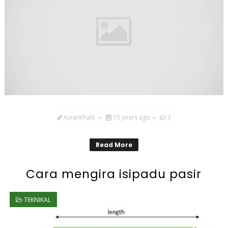
AzianKhalil
15 years ago
3
Read More
Cara mengira isipadu pasir
TEKNIKAL