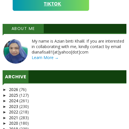
ABOUT ME
My name is Azian binti Khalil. If you are interested
in collaborating with me, kindly contact by email
dianafisa81[at]yahoo[dot]com
Learn More →
ARCHIVE
2026
(76)
►
2025
(127)
►
2024
(261)
►
2023
(230)
►
2022
(218)
►
2021
(283)
►
2020
(180)
►
2019
(239)
►