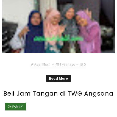
AzianKhalil
1 year ago
5
Read More
Beli Jam Tangan di TWG Angsana
FAMILY