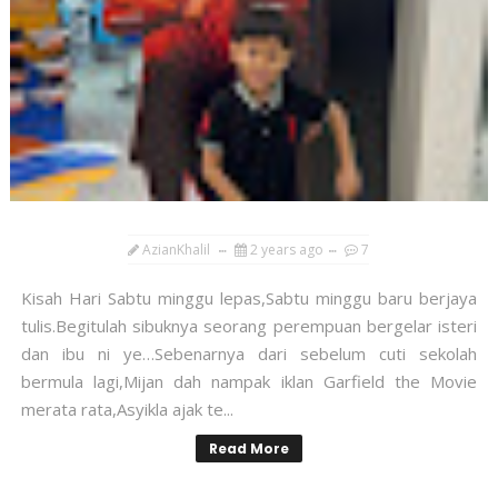
AzianKhalil
2 years ago
7
Kisah Hari Sabtu minggu lepas,Sabtu minggu baru berjaya
tulis.Begitulah sibuknya seorang perempuan bergelar isteri
dan ibu ni ye…Sebenarnya dari sebelum cuti sekolah
bermula lagi,Mijan dah nampak iklan Garfield the Movie
merata rata,Asyikla ajak te...
Read More