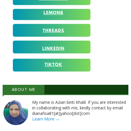
ABOUT ME
My name is Azian binti Khalil. If you are interested
in collaborating with me, kindly contact by email
dianafisa81[at]yahoo[dot]com
Learn More →