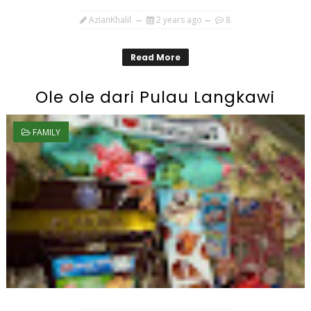
AzianKhalil
2 years ago
8
Read More
Ole ole dari Pulau Langkawi
FAMILY