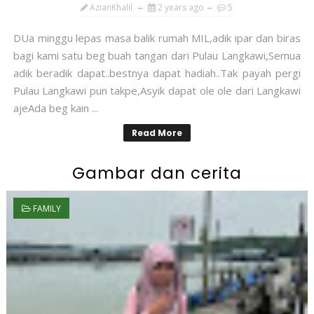
AzianKhalil
2 years ago
5
DUa minggu lepas masa balik rumah MIL,adik ipar dan biras
bagi kami satu beg buah tangan dari Pulau Langkawi,Semua
adik beradik dapat..bestnya dapat hadiah..Tak payah pergi
Pulau Langkawi pun takpe,Asyik dapat ole ole dari Langkawi
ajeAda beg kain ...
Read More
Gambar dan cerita
FAMILY