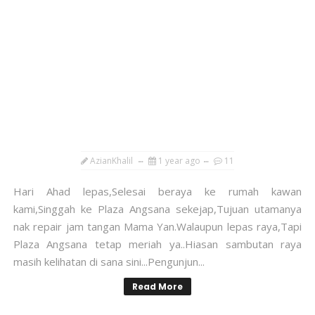
AzianKhalil
1 year ago
11
Hari Ahad lepas,Selesai beraya ke rumah kawan
kami,Singgah ke Plaza Angsana sekejap,Tujuan utamanya
nak repair jam tangan Mama Yan.Walaupun lepas raya,Tapi
Plaza Angsana tetap meriah ya..Hiasan sambutan raya
masih kelihatan di sana sini...Pengunjun...
Read More