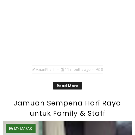
AzianKhalil
11 months ago
8
Read More
Jamuan Sempena Hari Raya
untuk Family & Staff
MY MASAK