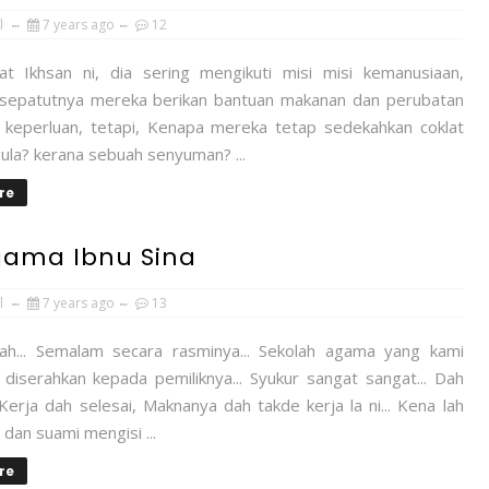
l
7 years ago
12
 Ikhsan ni, dia sering mengikuti misi misi kemanusiaan,
sepatutnya mereka berikan bantuan makanan dan perubatan
u keperluan, tetapi, Kenapa mereka tetap sedekahkan coklat
ula? kerana sebuah senyuman? ...
re
gama Ibnu Sina
l
7 years ago
13
llah... Semalam secara rasminya... Sekolah agama yang kami
 diserahkan kepada pemiliknya... Syukur sangat sangat... Dah
 Kerja dah selesai, Maknanya dah takde kerja la ni... Kena lah
dan suami mengisi ...
re