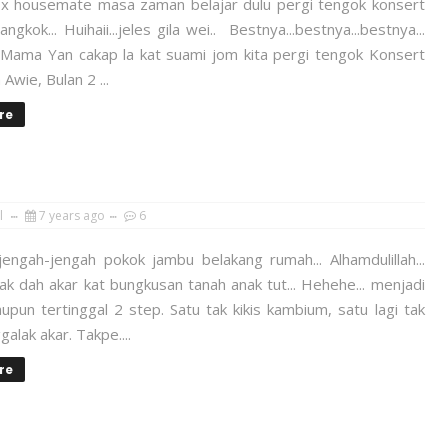
. Ex housemate masa zaman belajar dulu pergi tengok konsert
ngkok... Huihaii...jeles gila wei.. Bestnya...bestnya...bestnya...
 Mama Yan cakap la kat suami jom kita pergi tengok Konsert
Awie, Bulan 2 ...
re
l
7 years ago
6
engah-jengah pokok jambu belakang rumah... Alhamdulillah...
k dah akar kat bungkusan tanah anak tut... Hehehe... menjadi
upun tertinggal 2 step. Satu tak kikis kambium, satu lagi tak
alak akar. Takpe....
re