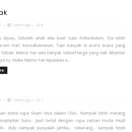
ak
l
7 years ago
4
u lepas, Sekolah anak ada buat Gala Kokurikulum, Dia lebih
cam Hari Keusahawanan, Tapi banyak la acara acara yang
n, Sebab Mama Yan ada banyak SebutHarga yang nak dihantar
ya tu, Maka Mama Yan lepaskan a...
re
l
7 years ago
7
.lain betul rupa Sham Visa dalam GV6.. Nampak lebih matang
nampilan baru... Jauh betul dengan rupa zaman muda mudi
lah... dulu nampak punyalah jambu... sekarang... nampak lebih