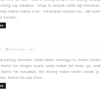
tudung saji sekalipun.. Tetap la nampak cantik lagi menawan..
ak..makcik makcik ni ha... Hahahapah rupanya tau... dah bulat
a Doraem...
re
l
7 years ago
6
pauk petang semalam, selalu dalam seminggu tu, makan sendiri
... Mama Yan dengan suami, selalu makan kat kedai aje, anak
, Mama Yan masakkan, dan dorang makan sendiri sendiri je..
lam, Mama Yan siap masa...
re