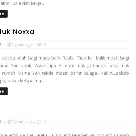
aktor usia dan kerja...
re
iuk Noxxa
l
7 years ago
11
ji kelapa abah bagi masa balik Raub... Tiap kali balik mesti bagi
Mama Yan pulak, Asyik lupa + malas nak gi hantar kedai nak
t rumah Mama Yan takde mesin parut kelapa. Kali ni...sebab
upa, bawa kelapa ma...
re
l
7 years ago
10
ya artis ye dak.. Pakai la tudung kelepet ke, tudung karipap