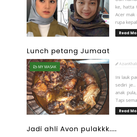
ke, hatta 
Acer mak m
rupa kepal
Read Mo
Lunch petang Jumaat
AzianKhali
MY MASAK
Ini lauk 
sediri je
anak pula
Tapi sema
Read Mo
Jadi ahli Avon pulakkk....