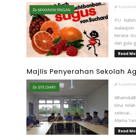
AzianKhali
MAKANAN RINGAN
PU Rahmat
walaupun 
kerana it
dan gula-g
Read Mo
Majlis Penyerahan Sekolah A
AzianKhali
SITE DIARY
Alhamduli
bina telah
selesai...
Mama Yan 
Read Mo