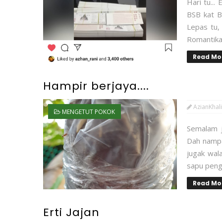
Hari tu..
BSB kat Ba
Lepas tu,
Romantika 
Read Mo
Hampir berjaya....
AzianKhali
MENGETUT POKOK
Semalam j
Dah nampa
jugak wala
sapu pengg
Read Mo
Erti Jajan