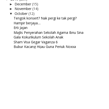
December
(15)
►
November
(14)
►
October
(12)
▼
Tengok konsert? Nak pergi ke tak pergi?
Hampir berjaya....
Erti Jajan
Majlis Penyerahan Sekolah Agama Ibnu Sina
Gala Kokurikulum Sekolah Anak
Sham Visa Gegar Vaganza 6
Bubur Kacang Hijau Guna Periuk Noxxa
Lisa Surirumah
Lunch petang Jumaat
Jadi ahli Avon pulakkk....
Rumusan minggu pertama Oktober 2019
Kenduri Kawen Anak Wak Jali
September
(18)
►
August
(16)
►
July
(52)
►
June
(20)
►
May
(27)
►
April
(18)
►
March
(8)
►
February
(12)
►