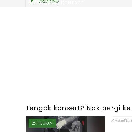
BREAKING
SITE DIARY
CONTACT
Tengok konsert? Nak pergi ke
AzianKhali
HIBURAN