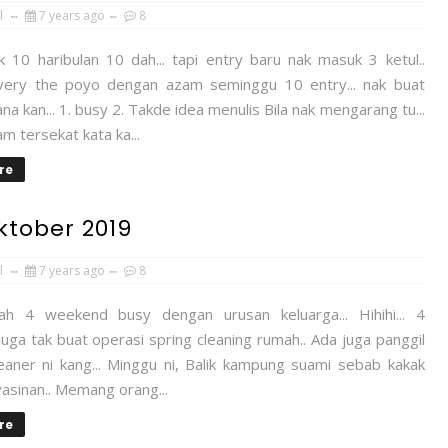
l
7 years ago
8
 10 haribulan 10 dah... tapi entry baru nak masuk 3 ketul..
 very the poyo dengan azam seminggu 10 entry... nak buat
 kan... 1. busy 2. Takde idea menulis Bila nak mengarang tu...
 tersekat kata ka...
re
tober 2019
l
7 years ago
8
ah 4 weekend busy dengan urusan keluarga... Hihihi... 4
ga tak buat operasi spring cleaning rumah.. Ada juga panggil
leaner ni kang... Minggu ni, Balik kampung suami sebab kakak
yasinan.. Memang orang...
re