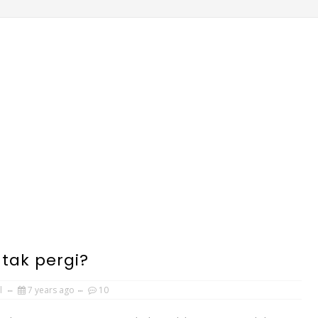
 tak pergi?
l
7 years ago
10