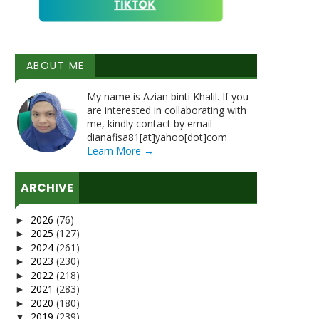
ABOUT ME
My name is Azian binti Khalil. If you
are interested in collaborating with
me, kindly contact by email
dianafisa81[at]yahoo[dot]com
Learn More →
ARCHIVE
2026
(76)
►
2025
(127)
►
2024
(261)
►
2023
(230)
►
2022
(218)
►
2021
(283)
►
2020
(180)
►
2019
(239)
▼