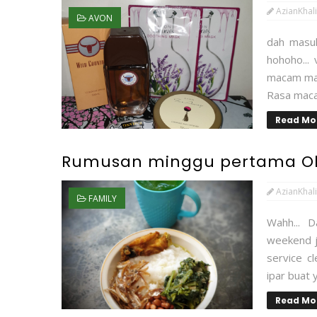
AzianKhali
AVON
dah masuk
hohoho...
macam mana
Rasa macam
Read Mo
Rumusan minggu pertama Ok
AzianKhali
FAMILY
Wahh... D
weekend ju
service c
ipar buat 
Read Mo