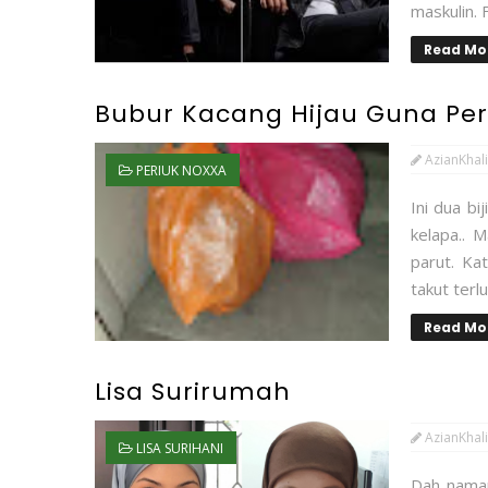
maskulin. F
Read Mo
Bubur Kacang Hijau Guna Per
AzianKhali
PERIUK NOXXA
Ini dua bi
kelapa.. 
parut. Ka
takut terl
Read Mo
Lisa Surirumah
AzianKhali
LISA SURIHANI
Dah naman