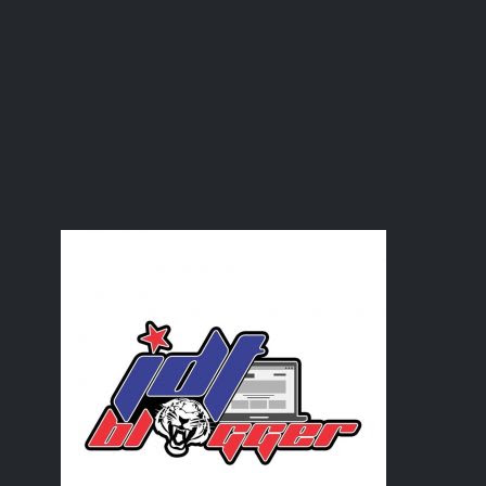
Kisah batuk sebulan baik akhirnya
Brunch di Zus Coffee
Beli orkid dan arang di Shopee
Kemas Pasu Orkid
Lempeng lawan asam pedas
Ole ole dari Pulau Langkawi
July
(13)
►
June
(22)
►
May
(27)
►
April
(19)
►
March
(30)
►
February
(25)
►
January
(22)
►
2023
(230)
►
2022
(218)
►
2021
(283)
►
2020
(180)
►
2019
(239)
►
2018
(56)
►
2017
(4)
►
2016
(3)
►
2015
(66)
►