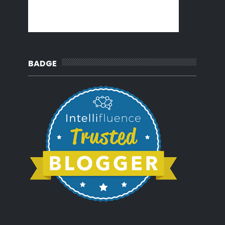
2014
(124)
►
2013
(137)
►
2012
(92)
►
2011
(54)
►
2010
(62)
►
BADGE