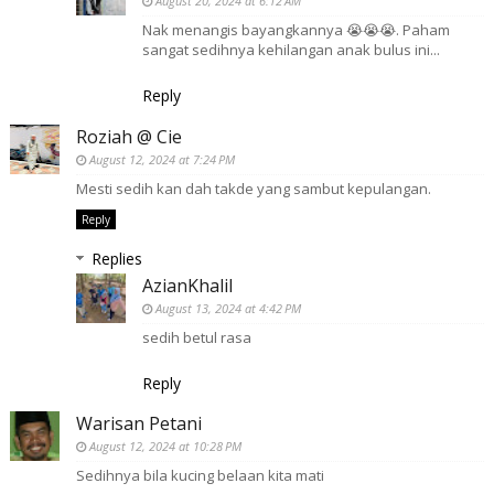
August 20, 2024 at 6:12 AM
Nak menangis bayangkannya 😭😭😭. Paham
sangat sedihnya kehilangan anak bulus ini...
Reply
Roziah @ Cie
August 12, 2024 at 7:24 PM
Mesti sedih kan dah takde yang sambut kepulangan.
Reply
Replies
AzianKhalil
August 13, 2024 at 4:42 PM
sedih betul rasa
Reply
Warisan Petani
August 12, 2024 at 10:28 PM
Sedihnya bila kucing belaan kita mati