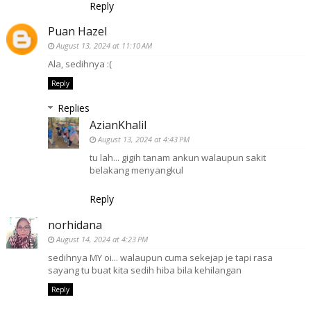
Reply
Puan Hazel
August 13, 2024 at 11:10 AM
Ala, sedihnya :(
Reply
Replies
AzianKhalil
August 13, 2024 at 4:43 PM
tu lah... gigih tanam ankun walaupun sakit
belakang menyangkul
Reply
norhidana
August 14, 2024 at 4:23 PM
sedihnya MY oi... walaupun cuma sekejap je tapi rasa
sayang tu buat kita sedih hiba bila kehilangan
Reply