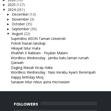
2025
(127)
►
2024
(261)
▼
December
(13)
►
November
(3)
►
October
(35)
►
September
(30)
►
August
(22)
▼
Superdino AEON Taman Universiti
Pokok hiasan lanskap
Hikayat telur mata
Khalifah X Rabbani - Pejalan Malam
Wordless Wednesday : Jambu batu laman rumah
Qanaah
Daging Masak Kicap Halia
Wordless Wednesday : Nasi Kerabu Ayam Berempah
Happy birthday Moq
Sarapan telur rebus guna microwave
Main gunting sudahnya kena botak
Lirik lagu Hitam Manisan nyanyian Kumpulan Olan
Jalan jalan tempat menarik sekitar Johor Bahru
Sarapan di Restoran Ameer Taman Mutiara Rini.
FOLLOWERS
Tiada Lagi Ankun
Bila Sistem Pembayaran Down, customer pun down sama