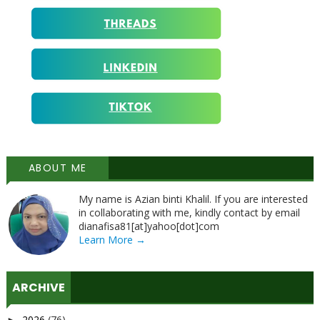
ABOUT ME
My name is Azian binti Khalil. If you are interested
in collaborating with me, kindly contact by email
dianafisa81[at]yahoo[dot]com
Learn More →
ARCHIVE
2026
(76)
►