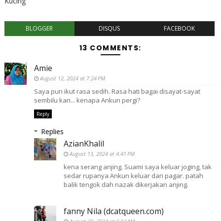
Kucing
BLOGGER
DISQUS
FACEBOOK
13 COMMENTS:
Amie
August 12, 2024 at 7:24 PM
Saya pun ikut rasa sedih. Rasa hati bagai disayat-sayat
sembilu kan... kenapa Ankun pergi?
Reply
Replies
AzianKhalil
August 13, 2024 at 4:41 PM
kena serang anjing. Suami saya keluar joging, tak
sedar rupanya Ankun keluar dari pagar. patah
balik tengok dah nazak dikerjakan anjing.
fanny Nila (dcatqueen.com)