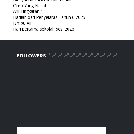
Oreo Yang Nakal
Aril Tingkatan 1
Hadiah dari Penyelaras Tahun 6 2025
Jambu Air
Hari pertama sekolah sesi 2026
Skincare Local The Raw
Tetikus baru lagi
Diary 2026
2025
(127)
►
FOLLOWERS
2024
(261)
►
2023
(230)
►
2022
(218)
►
2021
(283)
►
2020
(180)
►
2019
(239)
►
2018
(56)
►
2017
(4)
►
2016
(3)
►
2015
(66)
►
2014
(124)
►
2013
(137)
►
2012
(92)
►
2011
(54)
►