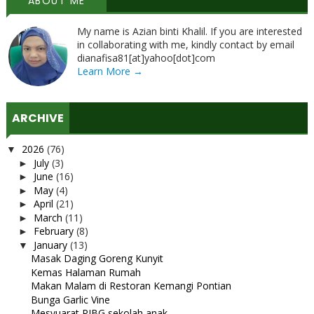
ABOUT ME
My name is Azian binti Khalil. If you are interested
in collaborating with me, kindly contact by email
dianafisa81[at]yahoo[dot]com
Learn More →
ARCHIVE
2026
(76)
▼
July
(3)
►
June
(16)
►
May
(4)
►
April
(21)
►
March
(11)
►
February
(8)
►
January
(13)
▼
Masak Daging Goreng Kunyit
Kemas Halaman Rumah
Makan Malam di Restoran Kemangi Pontian
Bunga Garlic Vine
Mesyuarat PIBG sekolah anak