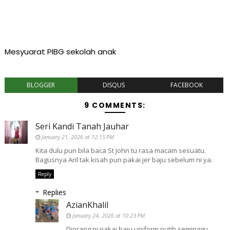
Mesyuarat PIBG sekolah anak
BLOGGER
DISQUS
FACEBOOK
9 COMMENTS:
Seri Kandi Tanah Jauhar
January 21, 2026 at 12:15 PM
Kita dulu pun bila baca St John tu rasa macam sesuatu.
Bagusnya Aril tak kisah pun pakai jer baju sebelum ni ya.
Reply
Replies
AzianKhalil
January 24, 2026 at 10:23 PM
Diorang ni pakai baju uniform putih seminggu