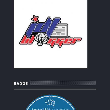
2010
(62)
►
BADGE