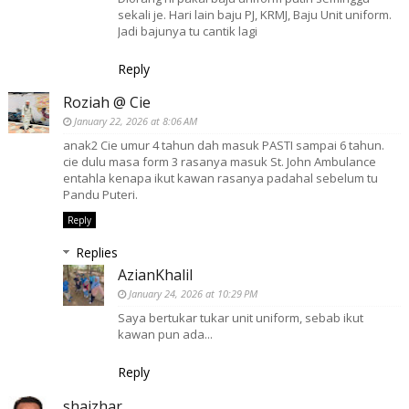
sekali je. Hari lain baju PJ, KRMJ, Baju Unit uniform.
Jadi bajunya tu cantik lagi
Reply
Roziah @ Cie
January 22, 2026 at 8:06 AM
anak2 Cie umur 4 tahun dah masuk PASTI sampai 6 tahun.
cie dulu masa form 3 rasanya masuk St. John Ambulance
entahla kenapa ikut kawan rasanya padahal sebelum tu
Pandu Puteri.
Reply
Replies
AzianKhalil
January 24, 2026 at 10:29 PM
Saya bertukar tukar unit uniform, sebab ikut
kawan pun ada...
Reply
shaizhar