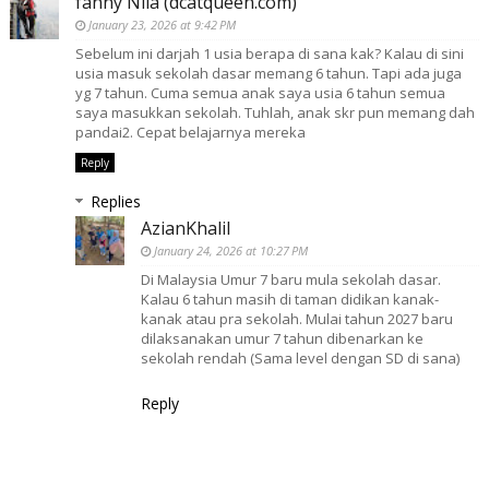
fanny Nila (dcatqueen.com)
January 23, 2026 at 9:42 PM
Sebelum ini darjah 1 usia berapa di sana kak? Kalau di sini
usia masuk sekolah dasar memang 6 tahun. Tapi ada juga
yg 7 tahun. Cuma semua anak saya usia 6 tahun semua
saya masukkan sekolah. Tuhlah, anak skr pun memang dah
pandai2. Cepat belajarnya mereka
Reply
Replies
AzianKhalil
January 24, 2026 at 10:27 PM
Di Malaysia Umur 7 baru mula sekolah dasar.
Kalau 6 tahun masih di taman didikan kanak-
kanak atau pra sekolah. Mulai tahun 2027 baru
dilaksanakan umur 7 tahun dibenarkan ke
sekolah rendah (Sama level dengan SD di sana)
Reply