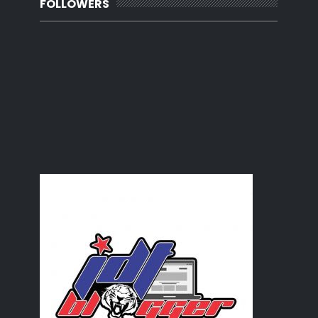
FOLLOWERS
Pesta buku Alaf 21
Review Zoo Johor
25 things about me...
kenangan kena denda
Faktor yang mempengaruhi kematangan kanak-kanak pe...
pelajar antarabangsa...
Faktor risiko kanser payudara
tahun Hijrah a.k.a bulan Islam
Cara Jahit Seluar tidur
hujung minggu di Pontian Johor
aktiviti hujung minggu bersama keluarga
kad orang dah kawen..
cloud in Construction drawing
blog best koi jumpa...
kereta raya
September
(8)
►
July
(2)
►
June
(1)
►
May
(10)
►
April
(7)
►