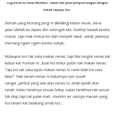
n yg kecik tu Umar Mukhlis...sibuk nak jalan pimpin2 tangan dengan
kakak sepupu dia..
Rumah yang kitorang pergi ni dikelilingi kebun nenas...kena
jalan sikitlah ke dalam dlm setengah kilo...bolehje bawak kereta
masuk...tapi mak metua koi dah menjerit takut, sebab jalannya
memang ngam ngam kereta sebijik..
Walaupun koi tak suka makan nenas, tapi bila tengok nenas kat
kebun kat Pontian ni....buat koi terliur pulok nak makan nenas.
Tapi koi tak suka lepas makan nenas tu nanti lidah koi rasa
lidas*. Nak tanam nenas ni bukannya nyer susah
sangat...jambul yang ada atas nenas tu...letak ajelah atas
tanah...kalau tanahnya sesuai..hidup...kalau tanahnya tak sesuai
tak idup..tapi tak pulak mati....menten jer saiznya macam yang
koi tanam kat belakang umah koi...