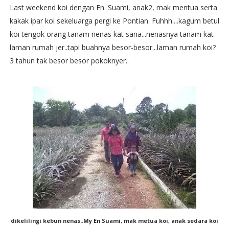
Last weekend koi dengan En. Suami, anak2, mak mentua serta
kakak ipar koi sekeluarga pergi ke Pontian. Fuhhh....kagum betul
koi tengok orang tanam nenas kat sana...nenasnya tanam kat
laman rumah jer..tapi buahnya besor-besor...laman rumah koi?
3 tahun tak besor besor pokoknyer..
dikelilingi kebun nenas..My En Suami, mak metua koi, anak sedara koi