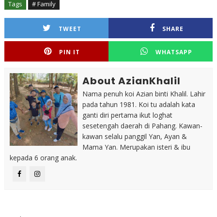
Tags
# Family
TWEET
SHARE
PIN IT
WHATSAPP
About AzianKhalil
Nama penuh koi Azian binti Khalil. Lahir
pada tahun 1981. Koi tu adalah kata
ganti diri pertama ikut loghat
sesetengah daerah di Pahang. Kawan-
kawan selalu panggil Yan, Ayan &
Mama Yan. Merupakan isteri & ibu
kepada 6 orang anak.