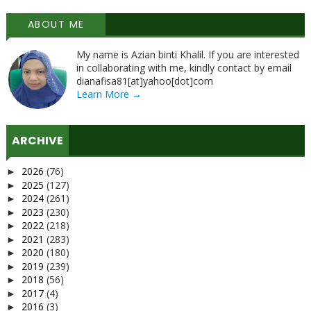
ABOUT ME
My name is Azian binti Khalil. If you are interested
in collaborating with me, kindly contact by email
dianafisa81[at]yahoo[dot]com
Learn More →
ARCHIVE
2026
(76)
►
2025
(127)
►
2024
(261)
►
2023
(230)
►
2022
(218)
►
2021
(283)
►
2020
(180)
►
2019
(239)
►
2018
(56)
►
2017
(4)
►
2016
(3)
►