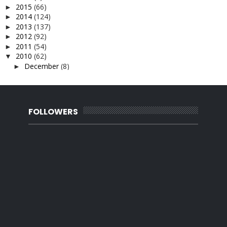
2015
(66)
►
2014
(124)
►
2013
(137)
►
2012
(92)
►
2011
(54)
►
2010
(62)
▼
December
(8)
►
November
(9)
►
October
(17)
▼
Kes simbah asid di Malaysia
menghitung cuti..
FOLLOWERS
Pesta buku Alaf 21
Review Zoo Johor
25 things about me...
kenangan kena denda
Faktor yang mempengaruhi kematangan kanak-kanak pe...
pelajar antarabangsa...
Faktor risiko kanser payudara
tahun Hijrah a.k.a bulan Islam
Cara Jahit Seluar tidur
hujung minggu di Pontian Johor
aktiviti hujung minggu bersama keluarga
kad orang dah kawen..