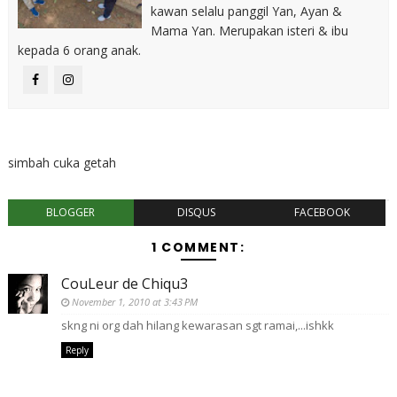
kawan selalu panggil Yan, Ayan &
Mama Yan. Merupakan isteri & ibu
kepada 6 orang anak.
simbah cuka getah
BLOGGER
DISQUS
FACEBOOK
1 COMMENT:
CouLeur de Chiqu3
November 1, 2010 at 3:43 PM
skng ni org dah hilang kewarasan sgt ramai,...ishkk
Reply