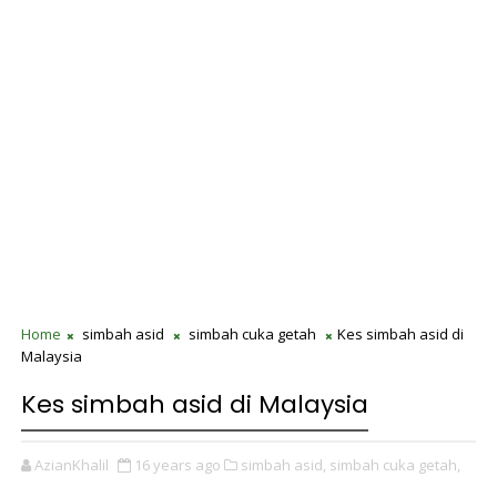
Home
simbah asid
simbah cuka getah
Kes simbah asid di
Malaysia
Kes simbah asid di Malaysia
AzianKhalil
16 years ago
simbah asid,
simbah cuka getah,