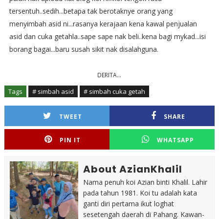
tersentuh..sedih...betapa tak berotaknye orang yang
menyimbah asid ni...rasanya kerajaan kena kawal penjualan
asid dan cuka getahla..sape sape nak beli..kena bagi mykad...isi
borang bagai...baru susah sikit nak disalahguna.
DERITA...
Tags
# simbah asid
# simbah cuka getah
TWEET
SHARE
PIN IT
WHATSAPP
About AzianKhalil
Nama penuh koi Azian binti Khalil. Lahir
pada tahun 1981. Koi tu adalah kata
ganti diri pertama ikut loghat
sesetengah daerah di Pahang. Kawan-