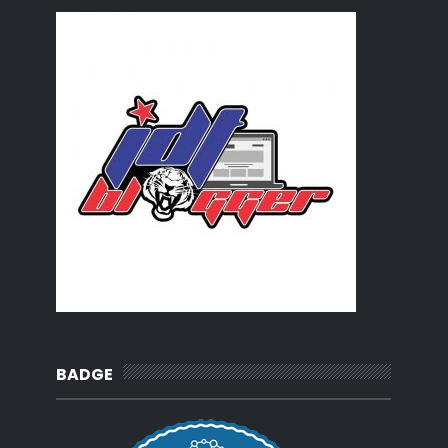
cloud in Construction drawing
blog best koi jumpa...
kereta raya
September
(8)
►
July
(2)
►
June
(1)
►
May
(10)
►
April
(7)
►
BADGE