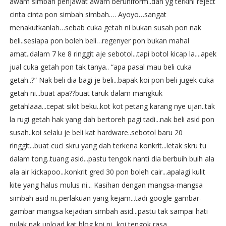
awam simbah penjawat awam beruniform..dan yg terkini reject
cinta cinta pon simbah simbah…. Ayoyo…sangat
menakutkanlah…sebab cuka getah ni bukan susah pon nak
beli..sesiapa pon boleh beli…regenyer pon bukan mahal
amat..dalam 7 ke 8 ringgit aje sebotol...tapi botol kicap la....apek
jual cuka getah pon tak tanya.. “apa pasal mau beli cuka
getah..?” Nak beli dia bagi je beli...bapak koi pon beli jugek cuka
getah ni...buat apa??buat taruk dalam mangkuk
getahlaaa...cepat sikit beku..kot kot petang karang nye ujan..tak
la rugi getah hak yang dah bertoreh pagi tadi...nak beli asid pon
susah..koi selalu je beli kat hardware..sebotol baru 20
ringgit...buat cuci skru yang dah terkena konkrit...letak skru tu
dalam tong..tuang asid...pastu tengok nanti dia berbuih buih ala
ala air kickapoo...konkrit gred 30 pon boleh cair...apalagi kulit
kite yang halus mulus ni... Kasihan dengan mangsa-mangsa
simbah asid ni..perlakuan yang kejam...tadi google gambar-
gambar mangsa kejadian simbah asid...pastu tak sampai hati
pulak nak upload kat blog koi ni...koi tengok rasa