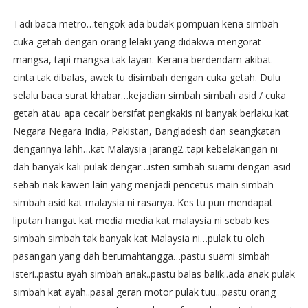
Tadi baca metro…tengok ada budak pompuan kena simbah
cuka getah dengan orang lelaki yang didakwa mengorat
mangsa, tapi mangsa tak layan. Kerana berdendam akibat
cinta tak dibalas, awek tu disimbah dengan cuka getah.
Dulu
selalu baca surat khabar…kejadian simbah simbah asid / cuka
getah atau apa cecair bersifat pengkakis ni banyak berlaku kat
Negara Negara India, Pakistan, Bangladesh dan seangkatan
dengannya lahh…kat Malaysia jarang2..tapi kebelakangan ni
dah banyak kali pulak dengar…isteri simbah suami dengan asid
sebab nak kawen lain yang menjadi pencetus main simbah
simbah asid kat malaysia ni rasanya. Kes tu pun mendapat
liputan hangat kat media media kat malaysia ni sebab kes
simbah simbah tak banyak kat Malaysia ni…pulak tu oleh
pasangan yang dah berumahtangga…pastu suami simbah
isteri..pastu ayah simbah anak..pastu balas balik..ada anak pulak
simbah kat ayah..pasal geran motor pulak tuu...pastu orang