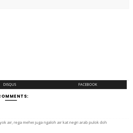
DISQUS
FACEBOOK
COMMENTS:
nyok air, rega mehei juga ngaloh air kat negri arab pulok doh