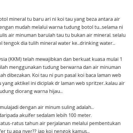
l mineral tu baru ari ni koi tau yang beza antara air
engan mudah melalui warna tudung botol tu...selama ni
ulis air minuman barulah tau tu bukan air mineral. selalu
 tengok dia tulih mineral water ke...drinking water...
sia (KKM) telah mewajibkan dan berkuat kuasa mulai 1
estilah menggunakan tudung berwarna dan air minuman
h dibezakan. Koi tau ni pun pasal koi baca laman web
ng aktikel ini diciplak dr laman web spritzer..kalau air
.tudung diorang warna hijau...
mulajadi dengan air minum suling adalah...
 daripada akuifer sedalam lebih 100 meter.
ratus-ratus tahun air perjalanan melalui pembentukan
fer tu apa nyer?? jap koi nengok kamus...