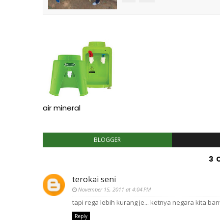
air mineral
BLOGGER
3 
terokai seni
November 15, 2011 at 4:04 PM
tapi rega lebih kurang je... ketnya negara kita ba
Reply