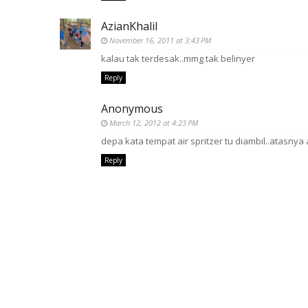
AzianKhalil
November 16, 2011 at 3:43 PM
kalau tak terdesak..mmg tak belinyer
Reply
Anonymous
March 12, 2012 at 4:23 PM
depa kata tempat air spritzer tu diambil..atasnya 
Reply