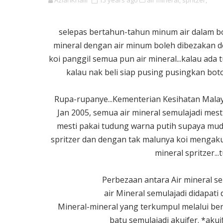
AzianKhalil
15 years ago
air mineral,
spritzer,
selepas bertahun-tahun minum air dalam boto
mineral dengan air minum boleh dibezakan d
koi panggil semua pun air mineral...kalau ada t
kalau nak beli siap pusing pusingkan botol
Rupa-rupanye...Kementerian Kesihatan Malay
Jan 2005, semua air mineral semulajadi m
mesti pakai tudung warna putih supaya muda
spritzer dan dengan tak malunya koi mengaku ya
mineral spritzer..
Perbezaan antara Air mineral se
air Mineral semulajadi didapati
Mineral-mineral yang terkumpul melalui be
batu semulajadi akuifer. *akui