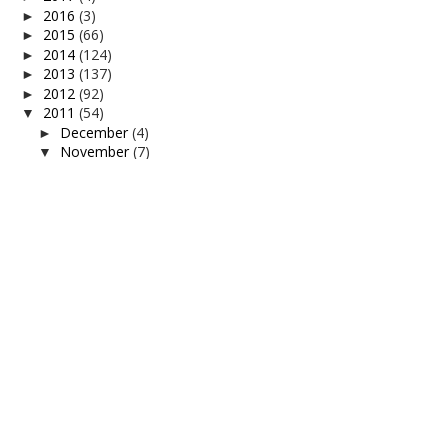
2016
(3)
►
2015
(66)
►
2014
(124)
►
2013
(137)
►
2012
(92)
►
2011
(54)
▼
December
(4)
►
November
(7)
▼
Ilmu Mandi Wajib...Jom Semak Cara Kita...
Cara mengira isipadu pasir
Ujian Penguasa Bomba KB41
Cara kira kayu
air mineral
Pantai Air Papan, Mersing, Johor Darul Takzim
WW: Tandas Sekolah Rendah Sultan Ibrahim,
JB
October
(5)
►
September
(7)
►
August
(1)
►
July
(3)
►
June
(4)
►
May
(4)
►
March
(7)
►