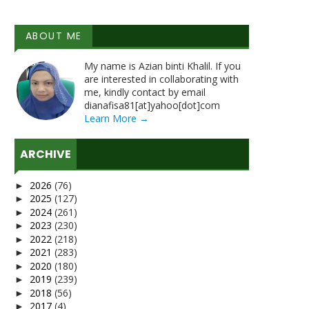
ABOUT ME
My name is Azian binti Khalil. If you
are interested in collaborating with
me, kindly contact by email
dianafisa81[at]yahoo[dot]com
Learn More →
ARCHIVE
2026
(76)
►
2025
(127)
►
2024
(261)
►
2023
(230)
►
2022
(218)
►
2021
(283)
►
2020
(180)
►
2019
(239)
►
2018
(56)
►
2017
(4)
►