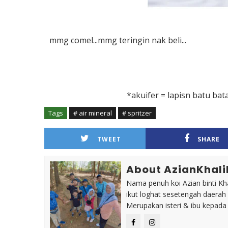
mmg comel...mmg teringin nak beli...
*akuifer = lapisn batu ba
Tags
# air mineral
# spritzer
TWEET
SHARE
About AzianKhali
Nama penuh koi Azian binti Khal
ikut loghat sesetengah daerah
Merupakan isteri & ibu kepada