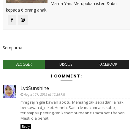
Mama Yan. Merupakan isteri & ibu
kepada 6 orang anak.
Sempurna
BLOGGER
DISQUS
FACEBOOK
1 COMMENT:
LydSunshine
August 27, 2013 at 12:28 PM
mmg rajin gile kawan aok tu. Memang tak sepadan la nak
berkawan dgn koi. Heheh. Sama le macam aok kabo,
terlampau pentingkan kesempurnaan tu mcm satu beban.
Mesti dia penat.
Reply