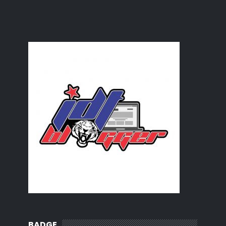
Diabetis
Buka Puasa kat Luar?
July
(9)
►
June
(1)
►
May
(8)
►
April
(23)
►
March
(33)
►
February
(11)
►
January
(6)
►
2012
(92)
►
2011
(54)
►
2010
(62)
►
BADGE