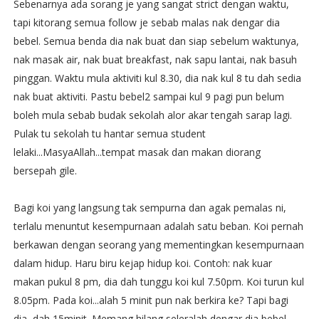
Sebenarnya ada sorang je yang sangat strict dengan waktu,
tapi kitorang semua follow je sebab malas nak dengar dia
bebel. Semua benda dia nak buat dan siap sebelum waktunya,
nak masak air, nak buat breakfast, nak sapu lantai, nak basuh
pinggan. Waktu mula aktiviti kul 8.30, dia nak kul 8 tu dah sedia
nak buat aktiviti. Pastu bebel2 sampai kul 9 pagi pun belum
boleh mula sebab budak sekolah alor akar tengah sarap lagi.
Pulak tu sekolah tu hantar semua student
lelaki...MasyaAllah...tempat masak dan makan diorang
bersepah gile.
Bagi koi yang langsung tak sempurna dan agak pemalas ni,
terlalu menuntut kesempurnaan adalah satu beban. Koi pernah
berkawan dengan seorang yang mementingkan kesempurnaan
dalam hidup. Haru biru kejap hidup koi. Contoh: nak kuar
makan pukul 8 pm, dia dah tunggu koi kul 7.50pm. Koi turun kul
8.05pm. Pada koi...alah 5 minit pun nak berkira ke? Tapi bagi
dia, dah 15minit. Memang hilang seleralah dengar dia bebel.