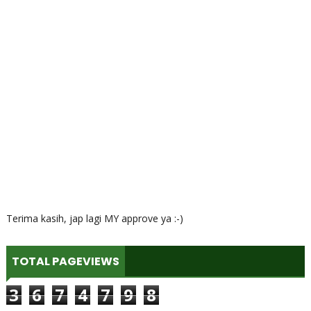
Terima kasih, jap lagi MY approve ya :-)
TOTAL PAGEVIEWS
3
6
7
4
7
9
8