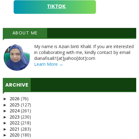
ABOUT ME
My name is Azian binti Khalil. If you are interested
in collaborating with me, kindly contact by email
dianafisa81[at]yahoo[dot]com
Learn More →
ARCHIVE
2026
(76)
►
2025
(127)
►
2024
(261)
►
2023
(230)
►
2022
(218)
►
2021
(283)
►
2020
(180)
►