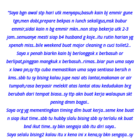
"Saya bgn awal stp hari utk menyapu,basuh kain bj emmir gune
tgn,men dobi,prepare bekpas n lunch sekaligus,msk bubur
emmir,sidai kain n bg emmir mkn..non stop bekerja utk 2-3
jam..semuanye mesti siap b4 husband g koje..itu rutin harian yg
xpenah miss..bile weekend buat major cleaning n cuci toilet2..
Saya x penah biarkn kain bj berlonggok x berbasuh or
berlipat,pinggan mangkuk x berbasuh..rimas..bi
ar pun uma saya
x lawa pn,sy ttp cuba memastikan uma saya sentiasa bersih n
kms..sbb tu sy bising kalau jupe nasi ats lantai,makanan or air
tumpah,rasa berpasir melekit atas lantai atau kedudukan brg
berubah dari tempat biasa..sy ttp akn buat kerja walaupun skt
pening dmm bagai..
Saya org yg mementingkan timing dlm buat kerja..seme kne buat
n siap ikut time..sbb tu hubby slalu bising sbb sy terlalu nk buat
bnd ikut time..sy bkn sengaja sbb itu diri saya..
Saya selalu bising2 kalau itu x kena ini x kena,sy bkn sengaja..sy