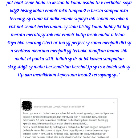
pnt buat seme bnda so kesian la kalau usaha tu x berbaloi..saya
kdg2 bising kalau emmir mkn tumpah2 n bersin sampai mkn
terbang..sy cuma nk didik emmir supaya lbh sopan ms mkn n
xnk nnt semut berkerumun..sy slalu bising kalau hubby ltk brg
merata merata,sy xnk nnt emmir kutip msuk mulut n telan..
Saya bkn seorang isteri or ibu yg perfect,sy cuma menjadi diri sy
n sentiasa mencuba menjadi yg terbaik..maafkan mama sbb
mulut ni puaka sikit..inilah sy dr dl b4 kawen sampailah
skrg..kdg2 sy mahu bersendirian berehat,tp sy rs x boleh sbb sy
ttp akn memikirkan keperluan insan2 tersayang sy.."