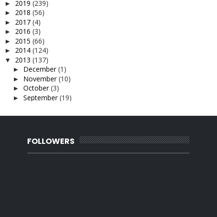
2019
(239)
►
2018
(56)
►
2017
(4)
►
2016
(3)
►
2015
(66)
►
2014
(124)
►
2013
(137)
▼
December
(1)
►
November
(10)
►
October
(3)
►
September
(19)
►
August
(13)
▼
Plant vs zombie
Baby Aril 3 Bulan
Aku...inginkan dirimu.
FOLLOWERS
Aksi Raya...
Sentappp..
Sempurna...
Laptop baru...
Grill pan.(sold)
Denggi beraya
Demam raya
Aigopad