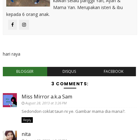
kawan selalu panggil Yan, Ayan &
Mama Yan. Merupakan isteri & ibu
kepada 6 orang anak.
hari raya
BLOGGER
DISQUS
FACEBOOK
3 COMMENTS:
Miss Mirror a.k.a Sam
August 28, 2013 at 3:26 PM
Sedondon coklat taun ni ye. Gambar mama dia mana?.
Reply
nita