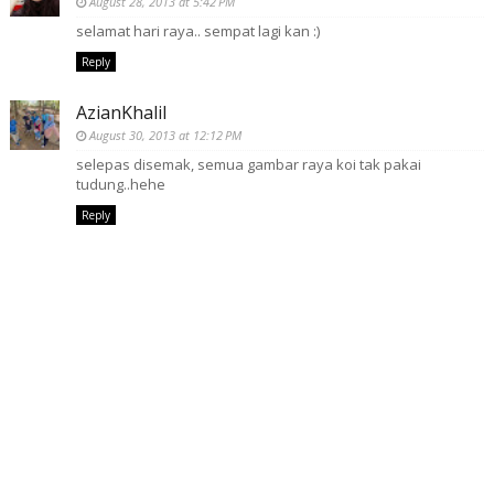
August 28, 2013 at 5:42 PM
selamat hari raya.. sempat lagi kan :)
Reply
AzianKhalil
August 30, 2013 at 12:12 PM
selepas disemak, semua gambar raya koi tak pakai
tudung..hehe
Reply