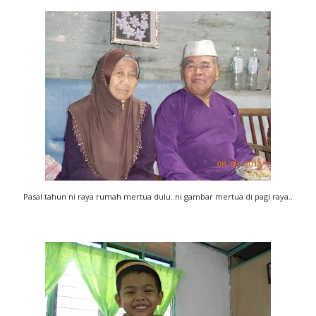
Pasal tahun ni raya rumah mertua dulu..ni gambar mertua di pagi raya..