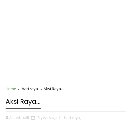
Home
hari raya
Aksi Raya...
Aksi Raya...
AzianKhalil
13 years ago
hari raya,