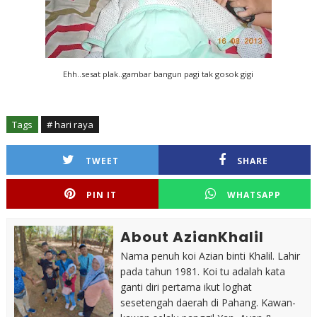
Ehh..sesat plak..gambar bangun pagi tak gosok gigi
Tags
# hari raya
TWEET
SHARE
PIN IT
WHATSAPP
About AzianKhalil
Nama penuh koi Azian binti Khalil. Lahir
pada tahun 1981. Koi tu adalah kata
ganti diri pertama ikut loghat
sesetengah daerah di Pahang. Kawan-