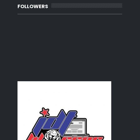
Aku...inginkan dirimu.
FOLLOWERS
Aksi Raya...
Sentappp..
Sempurna...
Laptop baru...
Grill pan.(sold)
Denggi beraya
Demam raya
Aigopad
Diabetis
Buka Puasa kat Luar?
July
(9)
►
June
(1)
►
May
(8)
►
April
(23)
►
March
(33)
►
February
(11)
►
January
(6)
►
2012
(92)
►
2011
(54)
►
2010
(62)
►