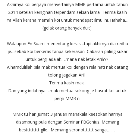
Akhirnya koi berjaya menyertainya MMR pertama untuk tahun
2014 setelah keinginan terpendam sekian lama. Terima kasih
Ya Allah kerana memilih koi untuk mendapat ilmu ini. Hahaha…
(gelak orang banyak duit).
Walaupun En Suami menentang keras…tapi akhirnya dia redha
je…sebab koi berkeras tanpa kekerasan. Cabaran paling sukar
untuk pergi adalah….mana nak letak Aril???
Alhamdulillah bila mak mertua koi dengan rela hati nak datang
tolong jagakan Aril.
Terima kasih mak.
Dan yang indahnya….mak mertua sokong je hasrat koi untuk
pergi MMR ni
MMR tu hari Jumat 3 Januari manakala keesokan harinya
disambung pula dengan Seminar FBGenius. Memang
besttttttttt gile…Memang seronottttttt sangat……