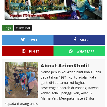
Tags
# seminar
TWEET
SHARE
PIN IT
WHATSAPP
About AzianKhalil
Nama penuh koi Azian binti Khalil. Lahir
pada tahun 1981. Koi tu adalah kata
ganti diri pertama ikut loghat
sesetengah daerah di Pahang. Kawan-
kawan selalu panggil Yan, Ayan &
Mama Yan. Merupakan isteri & ibu
kepada 6 orang anak.