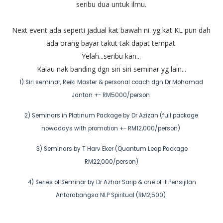
seribu dua untuk ilmu.
Next event ada seperti jadual kat bawah ni. yg kat KL pun dah
ada orang bayar takut tak dapat tempat.
Yelah...seribu kan...
Kalau nak banding dgn siri siri seminar yg lain...
1) Siri seminar, Reiki Master & personal coach dgn Dr Mohamad
Jantan +- RM5000/person
2) Seminars in Platinum Package by Dr Azizan (full package
nowadays with promotion +- RM12,000/person)
3) Seminars by T Harv Eker (Quantum Leap Package
RM22,000/person)
4) Series of Seminar by Dr Azhar Sarip & one of it Pensijilan
Antarabangsa NLP Spiritual (RM2,500)