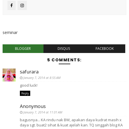
seminar
BLOGGER
DISQUS
FACEBOOK
5 COMMENTS:
safurara
January 7, 2014 at 8:55 AM
good luck!
Reply
Anonymous
January 7, 2014 at 11:01 AM
bagusnya... KA rindu nak BW, apakan daya kudrat masih x
daya sgt. buat2 sihat & kuat ajelah kan. TQ singgah blog KA