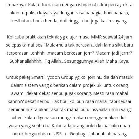
impaknya. Kalau diamalkan dengan istiqamah…koi percaya kita
akan terpaksa kaya raya dengan rasa bahagia, budi bahasa,
kesihatan, harta benda, duit ringgit dan juga kasih sayang.
Koi cuba praktikkan teknik yg diajar masa MMR seawal 24 jam
selepas tamat sesi. Mula-mula tak perasan…dah lama sikit baru
terperasan…ehhhh…macam berkesan jerrr? Macam jadi jerrrr?
Subhanallahhhh…Tq Allah…Sesungguhnya Allah Maha Kaya.
Untuk pakej Smart Tycoon Group yg koi join ni…dia dah masuk
dalam sistem yang diberikan dalam projek 3k. untuk orang
awam...dekat-dekat seribu jugak sorang. Mesti rasa mahal
kannn?? dekat seribu. Tak tipu..koi pun rasa mahal..tapi seusai
seminar ni kita akan rasa tak mahal pun. Insyaallah ilmu yang
diberi..kalau digunakan mungkin akan menggandakan duit
yuran yang seribu tu. Kalau ada orang boleh keluar ribu riban
untuk bergumbira di USS…di Genting….laburlahlah barang