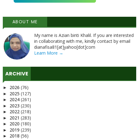
ABOUT ME
My name is Azian binti Khalil. If you are interested
in collaborating with me, kindly contact by email
dianafisa81[at]yahoo[dot]com
Learn More →
ARCHIVE
2026
(76)
►
2025
(127)
►
2024
(261)
►
2023
(230)
►
2022
(218)
►
2021
(283)
►
2020
(180)
►
2019
(239)
►
2018
(56)
►