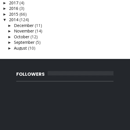
2017
(4)
►
2016
(3)
►
2015
(66)
►
2014
(124)
▼
December
(11)
►
November
(14)
►
October
(12)
►
September
(5)
►
August
(10)
►
July
(11)
►
June
(13)
►
May
(26)
►
April
(10)
►
FOLLOWERS
March
(5)
►
February
(4)
►
January
(3)
▼
Muka cantik bahasa menarik..
DIY hanger tudung
Minda Magnet Rezeki 2014
2013
(137)
►
2012
(92)
►
2011
(54)
►
2010
(62)
►