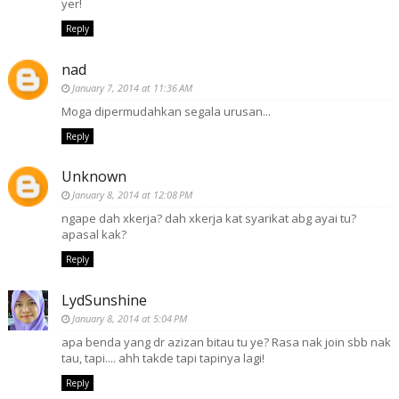
yer!
Reply
nad
January 7, 2014 at 11:36 AM
Moga dipermudahkan segala urusan...
Reply
Unknown
January 8, 2014 at 12:08 PM
ngape dah xkerja? dah xkerja kat syarikat abg ayai tu?
apasal kak?
Reply
LydSunshine
January 8, 2014 at 5:04 PM
apa benda yang dr azizan bitau tu ye? Rasa nak join sbb nak
tau, tapi.... ahh takde tapi tapinya lagi!
Reply