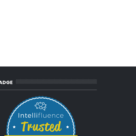
2010
(62)
►
ADGE