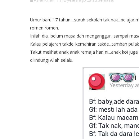
AzianKhalil
12 years ago
Isu semasa,
Umur baru 17 tahun....suruh sekolah tak nak...belajar m
romen romen.
Inilah dia...belum masa dah menganggur...sampai ma
Kalau pelajaran takde..kemahiran takde...tambah pulak 
Takut melihat anak anak remaja hari ni...anak koi j
dilindungi Allah selalu.