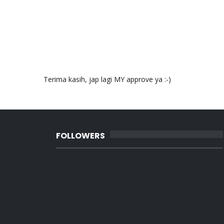
Terima kasih, jap lagi MY approve ya :-)
FOLLOWERS