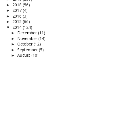
2018
(56)
►
2017
(4)
►
2016
(3)
►
2015
(66)
►
2014
(124)
▼
December
(11)
►
November
(14)
►
October
(12)
►
September
(5)
►
August
(10)
►
July
(11)
►
June
(13)
►
May
(26)
▼
Dilema..
Cinonet je...
Happy birthday Umar Mukhsin
Cadbury.....'Cad-buried' la ngko selamenye
Ini Tasha Shila kot..
Tinggal touch up
My nuff..
Gaban Zap Potong 3
Ohhh...inilah Daim.
Happy belated teacher's day...