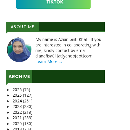
ABOUT ME
My name is Azian binti Khalil. If you
are interested in collaborating with
me, kindly contact by email
dianafisa81[at]yahoo[dot]com
Learn More →
ARCHIVE
2026
(76)
►
2025
(127)
►
2024
(261)
►
2023
(230)
►
2022
(218)
►
2021
(283)
►
2020
(180)
►
2019
(239)
►