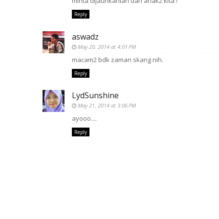
minta dijauhkanlah dari anak2 kita !
Reply
aswadz
May 20, 2014 at 4:01 PM
macam2 bdk zaman skang nih.
Reply
LydSunshine
May 21, 2014 at 3:06 PM
ayooo....
Reply