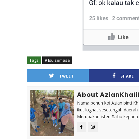
Tags
# Isu semasa
TWEET
SHARE
About AzianKhali
Nama penuh koi Azian binti Khal
ikut loghat sesetengah daerah
Merupakan isteri & ibu kepada