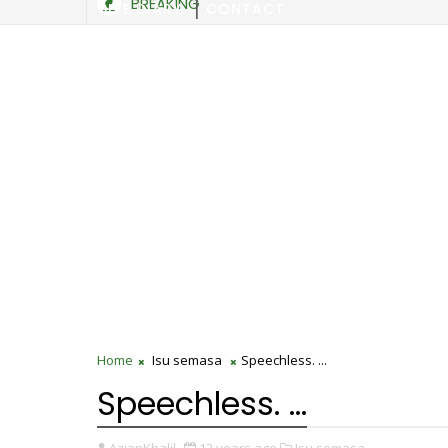
BREAKING
SITE DIARY
CONTACT
Home
Isu semasa
Speechless. ...
Speechless. ...