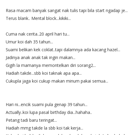
Rasa macam banyak sangat nak tulis tapi bila start ngadap je...
Terus blank.. Mental block...kikiki...
Cuma nak cerita..20 april hari tu...
Umur koi dah 35 tahun...
Suami belikan kek coklat..tapi dalamnya ada kacang hazel...
Jadinya anak anak tak ingin makan...
Gigih la mamanya memontelkan diri sorang2...
Hadiah takde...sbb koi taknak apa apa...
Cukupla jaga koi cukup makan minum pakai semua...
Hari ni...encik suami pula genap 39 tahun...
Actually..koi lupa pasal birthday dia...hahaha..
Petang tadi baru teringat...
Hadiah mmg takde la sbb koi tak kerja...