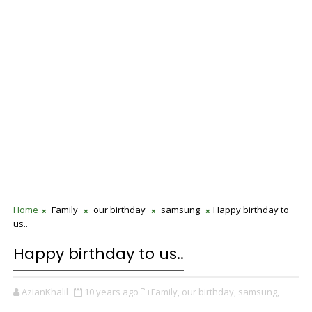
Home
Family
our birthday
samsung
Happy birthday to
us..
Happy birthday to us..
AzianKhalil
10 years ago
Family,
our birthday,
samsung,