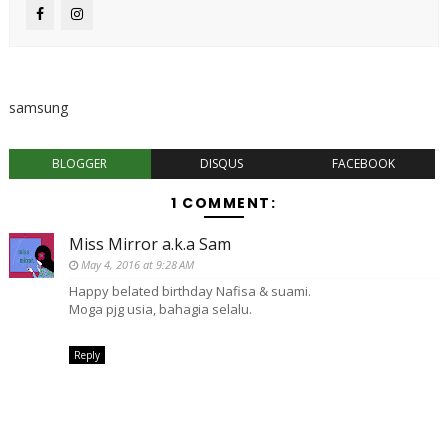
samsung
BLOGGER
DISQUS
FACEBOOK
1 COMMENT:
Miss Mirror a.k.a Sam
May 4, 2016 at 9:28 AM
Happy belated birthday Nafisa & suami.
Moga pjg usia, bahagia selalu.
Reply