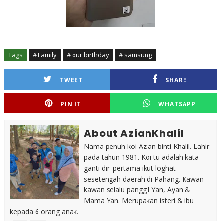
Tags
# Family
# our birthday
# samsung
TWEET
SHARE
PIN IT
WHATSAPP
About AzianKhalil
Nama penuh koi Azian binti Khalil. Lahir
pada tahun 1981. Koi tu adalah kata
ganti diri pertama ikut loghat
sesetengah daerah di Pahang. Kawan-
kawan selalu panggil Yan, Ayan &
Mama Yan. Merupakan isteri & ibu
kepada 6 orang anak.