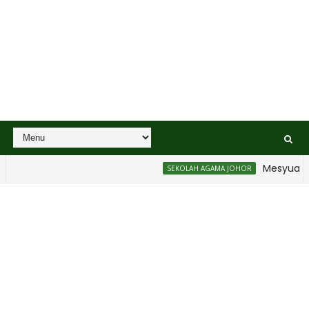
Mesyuarat B
SEKOLAH AGAMA JOHOR