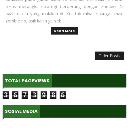
terus merangka strategi berperang dengan zombie. Ni
ayah dia la yang mulakan ni. Koi tak minat sasngat main
zombie no, asik kalah je, seb...
Read More
Older Posts
TOTAL PAGEVIEWS
3
6
7
3
9
8
6
SOSIAL MEDIA