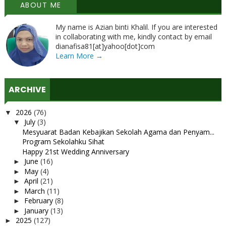
ABOUT ME
My name is Azian binti Khalil. If you are interested
in collaborating with me, kindly contact by email
dianafisa81[at]yahoo[dot]com
Learn More →
ARCHIVE
2026
(76)
▼
July
(3)
▼
Mesyuarat Badan Kebajikan Sekolah Agama dan Penyam...
Program Sekolahku Sihat
Happy 21st Wedding Anniversary
June
(16)
►
May
(4)
►
April
(21)
►
March
(11)
►
February
(8)
►
January
(13)
►
2025
(127)
►