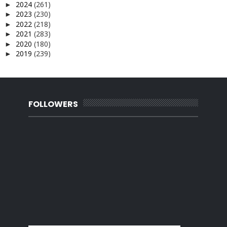
2024
(261)
►
2023
(230)
►
2022
(218)
►
2021
(283)
►
2020
(180)
►
2019
(239)
►
2018
(56)
►
2017
(4)
►
2016
(3)
►
2015
(66)
►
2014
(124)
FOLLOWERS
►
2013
(137)
►
2012
(92)
►
2011
(54)
►
2010
(62)
►