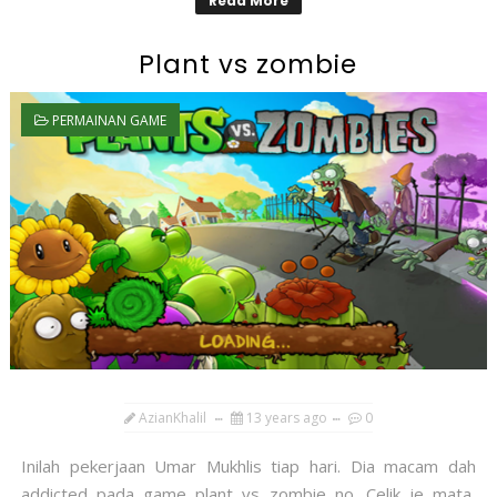
Read More
Plant vs zombie
PERMAINAN GAME
AzianKhalil
13 years ago
0
Inilah pekerjaan Umar Mukhlis tiap hari. Dia macam dah
addicted pada game plant vs zombie no. Celik je mata,