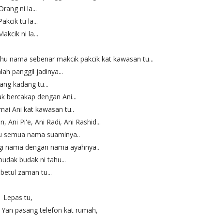
Orang ni la...
Pakcik tu la...
Makcik ni la...
ahu nama sebenar makcik pakcik kat kawasan tu...
lah panggil jadinya...
ang kadang tu...
k bercakap dengan Ani...
mai Ani kat kawasan tu..
 Ani Pi'e, Ani Radi, Ani Rashid...
tu semua nama suaminya..
gi nama dengan nama ayahnya..
udak budak ni tahu...
betul zaman tu...
Lepas tu,
 Yan pasang telefon kat rumah,