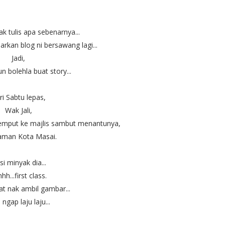
k tulis apa sebenarnya...
iarkan blog ni bersawang lagi...
Jadi,
n bolehla buat story...
ri Sabtu lepas,
Wak Jali,
jemput ke majlis sambut menantunya,
aman Kota Masai.
i minyak dia...
hh...first class.
t nak ambil gambar...
ngap laju laju...