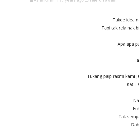
AzianKhalil
7 years ago
Telefon awam,
Takde idea na
Tapi tak rela nak b
Apa apa pu
Ha
Tukang paip rasmi kami 
Kat T
Nas
Fuh
Tak sempa
Dah 