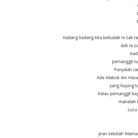
Kadang kadang kita bebudak ni..tak t
dah la sa
Kad
pemanggil na
Punyalah ra
Ada Makcik Ani Hasan,
yang hujung 
Kalau pemanggil ba
manalah b
Lucu 
jiran sebelah Mama