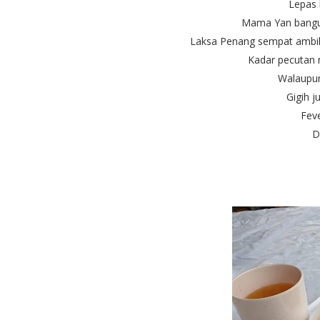
Lepas 
Mama Yan bangun
Laksa Penang sempat ambil 
Kadar pecutan 
Walaupun
Gigih j
Feve
D