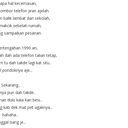
 apa hal kecemasan,
mbor telefon jiran ajelah.
balik lambat dari sekolah,
 makcik sebelah rumah,
ng sampaikan pesanan.
pertengahan 1990 an,
 dah ada telefon talian tetap,
 tu dah takde lagi kat situ..
l pondoknya aje...
Sekarang..
ya pun dah takde..
n dulu kala kan besi...
 kati dek mat pet agaknya...
hahaha...
ggal tiang je...