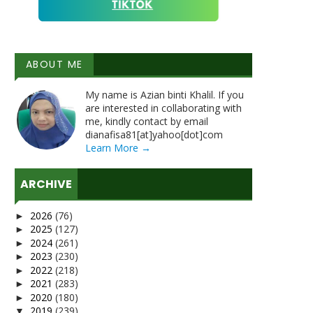
ABOUT ME
My name is Azian binti Khalil. If you
are interested in collaborating with
me, kindly contact by email
dianafisa81[at]yahoo[dot]com
Learn More →
ARCHIVE
2026
(76)
►
2025
(127)
►
2024
(261)
►
2023
(230)
►
2022
(218)
►
2021
(283)
►
2020
(180)
►
2019
(239)
▼