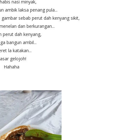
habis nasi minyak,
 ambik laksa penang pula...
gambar sebab perut dah kenyang sikit,
menelan dan berkurangan...
 perut dah kenyang,
uga bangun ambil...
ret la katakan...
asar gelojoh!
Hahaha