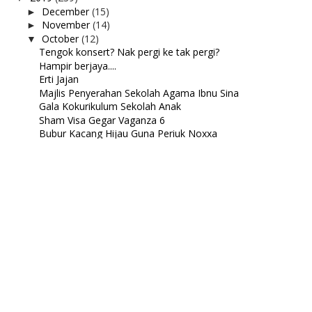
December
(15)
►
November
(14)
►
October
(12)
▼
Tengok konsert? Nak pergi ke tak pergi?
Hampir berjaya....
Erti Jajan
Majlis Penyerahan Sekolah Agama Ibnu Sina
Gala Kokurikulum Sekolah Anak
Sham Visa Gegar Vaganza 6
Bubur Kacang Hijau Guna Periuk Noxxa
Lisa Surirumah
Lunch petang Jumaat
Jadi ahli Avon pulakkk....
Rumusan minggu pertama Oktober 2019
Kenduri Kawen Anak Wak Jali
September
(18)
►
August
(16)
►
July
(52)
►
June
(20)
►
May
(27)
►
April
(18)
►
March
(8)
►
February
(12)
►