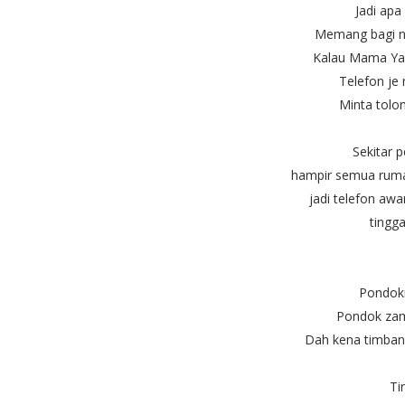
Jadi apa
Memang bagi no
Kalau Mama Yan 
Telefon je
Minta tolo
Sekitar 
hampir semua rumah
jadi telefon awam
tingga
Pondokn
Pondok zama
Dah kena timbang
Tin