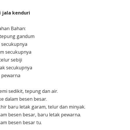
i jala kenduri
ahan Bahan:
o tepung gandum
r secukupnya
am secukupnya
telur sebiji
ak secukupnya
pewarna
emi sedikit, tepung dan air.
e dalam besen besar.
ir baru letak garam, telur dan minyak.
am besen besar, baru letak pewarna.
lam besen besar tu.