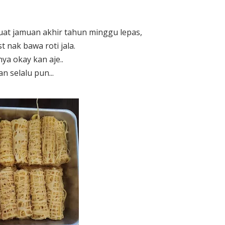
uat jamuan akhir tahun minggu lepas,
t nak bawa roti jala.
a okay kan aje..
n selalu pun...