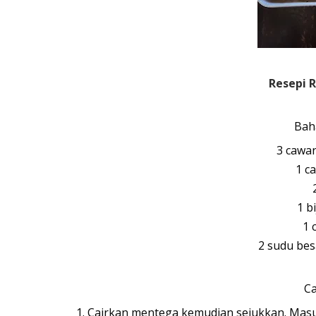
Resepi R
Bah
3 cawa
1
c
1 bi
1 
2 sudu bes
Ca
1. Cairkan mentega kemudian sejukkan. Masukk