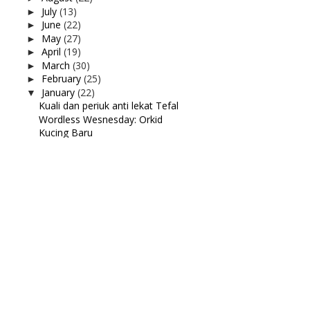
July
(13)
►
June
(22)
►
May
(27)
►
April
(19)
►
March
(30)
►
February
(25)
►
January
(22)
▼
Kuali dan periuk anti lekat Tefal
Wordless Wesnesday: Orkid
Kucing Baru
Sinocare vs On Call Vivid Glucometer
Seluar dan Beg Baru
Year End Concert Tadika Khalifah Bitara 2023
New gadjet
Kursus remaja Bukit Fraser 1994
Tumis Pucuk Paku
Terapi Mijan di IndeBrain
Resepi Roti jala lembut sampai malam
Pokok Kelapa Pandan
Semakan ke MRSM 2024
MY Masak Daging Kambing Masam Manis
Inai Che Ta
Makan Malam di MJ Bistro, Pekan Nanas