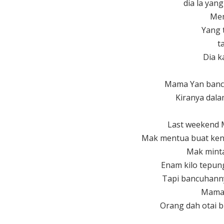
dia la yan
Mem
Yang t
t
Dia k
Mama Yan banc
Kiranya dalam
Last weekend 
Mak mentua buat kend
Mak minta 
Enam kilo tepun
Tapi bancuhanny
Mama 
Orang dah otai 