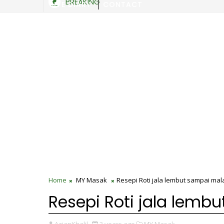
BREAKING
SITE DIARY
CONTACT
Home
MY Masak
Resepi Roti jala lembut sampai ma
Resepi Roti jala lem