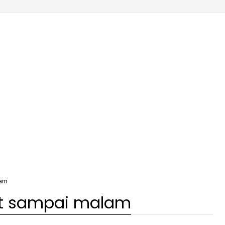
lam
but sampai malam