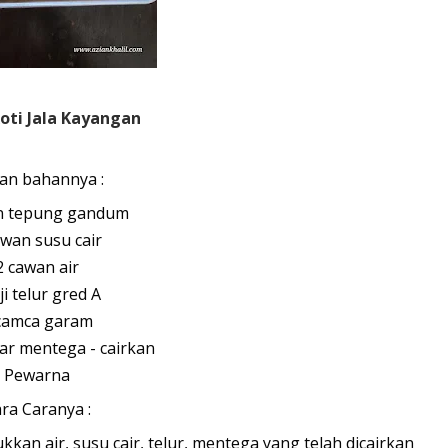
oti Jala Kayangan
an bahannya :
n tepung gandum
awan susu cair
2 cawan air
ji telur gred A
camca garam
ar mentega - cairkan
Pewarna
ra Caranya :
an air, susu cair, telur, mentega yang telah dicairkan