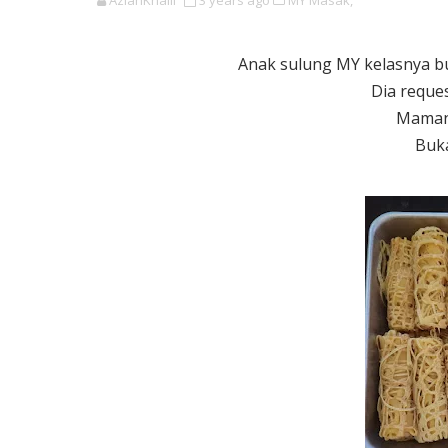
AzianKhalil
3 years ago
MY Masak,
Anak sulung MY kelasnya b
Dia reques
Mamany
Buka