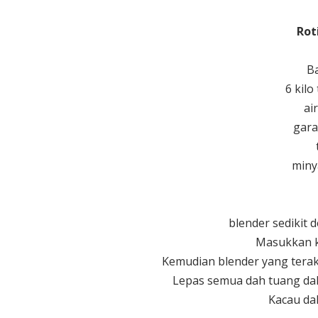
Rot
B
6 kil
ai
gar
miny
blender sedikit d
Masukkan k
Kemudian blender yang terakh
Lepas semua dah tuang dal
Kacau da