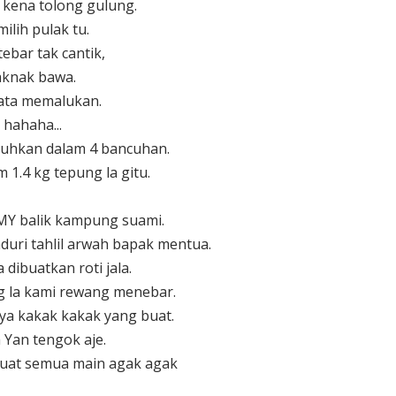
g kena tolong gulung.
ilih pulak tu.
ebar tak cantik,
aknak bawa.
ata memalukan.
hahaha...
uhkan dalam 4 bancuhan.
 1.4 kg tepung la gitu.
MY balik kampung suami.
uri tahlil arwah bapak mentua.
dibuatkan roti jala.
g la kami rewang menebar.
a kakak kakak yang buat.
Yan tengok aje.
buat semua main agak agak