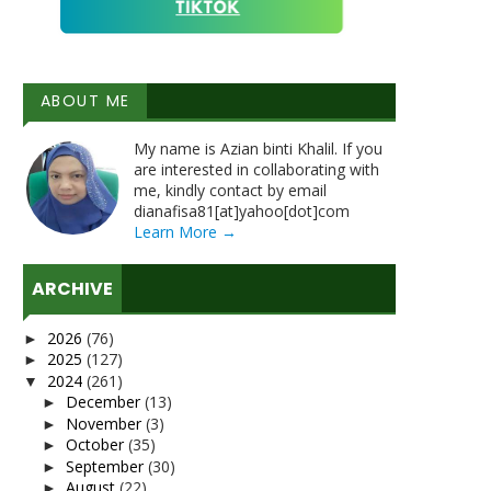
ABOUT ME
My name is Azian binti Khalil. If you
are interested in collaborating with
me, kindly contact by email
dianafisa81[at]yahoo[dot]com
Learn More →
ARCHIVE
2026
(76)
►
2025
(127)
►
2024
(261)
▼
December
(13)
►
November
(3)
►
October
(35)
►
September
(30)
►
August
(22)
►