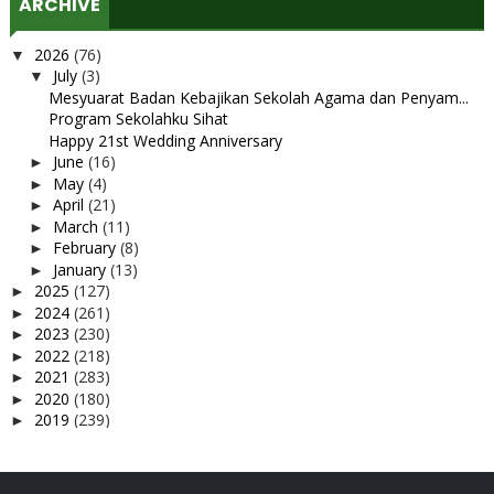
ARCHIVE
2026
(76)
▼
July
(3)
▼
Mesyuarat Badan Kebajikan Sekolah Agama dan Penyam...
Program Sekolahku Sihat
Happy 21st Wedding Anniversary
June
(16)
►
May
(4)
►
April
(21)
►
March
(11)
►
February
(8)
►
January
(13)
►
2025
(127)
►
2024
(261)
►
2023
(230)
►
2022
(218)
►
2021
(283)
►
2020
(180)
►
2019
(239)
►
2018
(56)
►
2017
(4)
►
2016
(3)
►