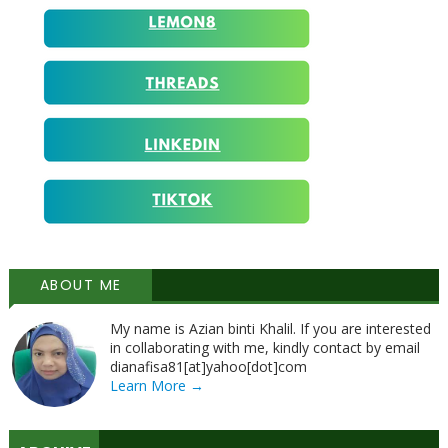
ABOUT ME
My name is Azian binti Khalil. If you are interested
in collaborating with me, kindly contact by email
dianafisa81[at]yahoo[dot]com
Learn More →