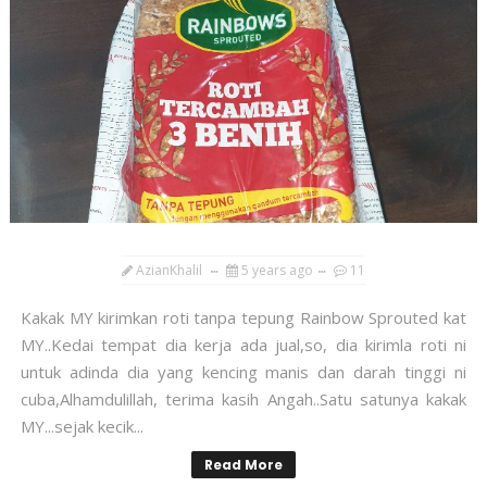
AzianKhalil
5 years ago
11
Kakak MY kirimkan roti tanpa tepung Rainbow Sprouted kat
MY..Kedai tempat dia kerja ada jual,so, dia kirimla roti ni
untuk adinda dia yang kencing manis dan darah tinggi ni
cuba,Alhamdulillah, terima kasih Angah..Satu satunya kakak
MY...sejak kecik...
Read More