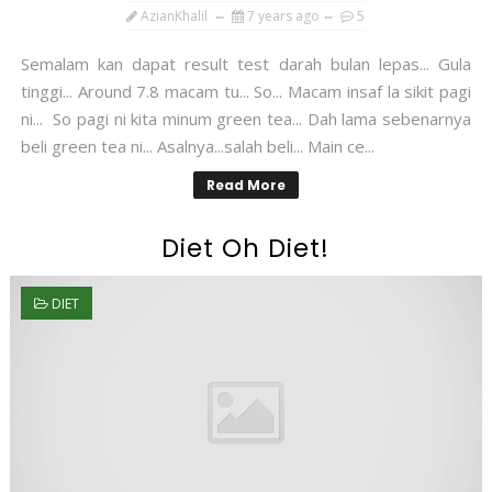
AzianKhalil
7 years ago
5
Semalam kan dapat result test darah bulan lepas... Gula
tinggi... Around 7.8 macam tu... So... Macam insaf la sikit pagi
ni... So pagi ni kita minum green tea... Dah lama sebenarnya
beli green tea ni... Asalnya...salah beli... Main ce...
Read More
Diet Oh Diet!
DIET