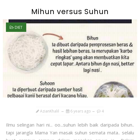
Mihun versus Suhun
DIET
AzianKhalil
6 years ago
4
Ilmu selingan hari ni... oo...suhun lebih baik daripada bihun..
tapi jarangla Mama Yan masak suhun semata mata.. selalu