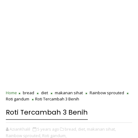
Home
bread
diet
makanan sihat
Rainbow sprouted
Roti gandum
Roti Tercambah 3 Benih
Roti Tercambah 3 Benih
AzianKhalil
5 years ago
bread,
diet,
makanan sihat,
Rainbow sprouted,
Roti gandum,