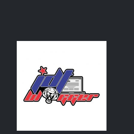
Panik gakk? Panik la..masa nggak
Novel Rahsia Perindu
Rebus kacang kuda guna Noxxa
Hadiah Belated Birthday
Cuci periuk
May
(30)
►
April
(26)
►
March
(16)
►
February
(26)
►
January
(21)
►
2020
(180)
►
2019
(239)
►
2018
(56)
►
2017
(4)
►
2016
(3)
►
2015
(66)
►
2014
(124)
►
2013
(137)
►
2012
(92)
►
2011
(54)
►
2010
(62)
►