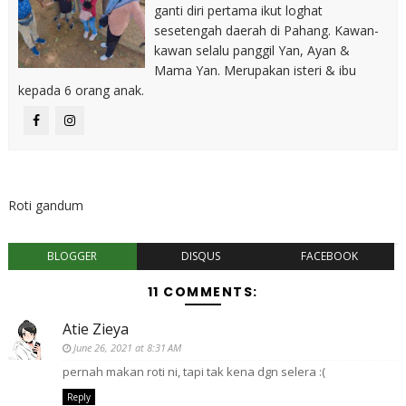
ganti diri pertama ikut loghat
sesetengah daerah di Pahang. Kawan-
kawan selalu panggil Yan, Ayan &
Mama Yan. Merupakan isteri & ibu
kepada 6 orang anak.
Roti gandum
BLOGGER
DISQUS
FACEBOOK
11 COMMENTS:
Atie Zieya
June 26, 2021 at 8:31 AM
pernah makan roti ni, tapi tak kena dgn selera :(
Reply