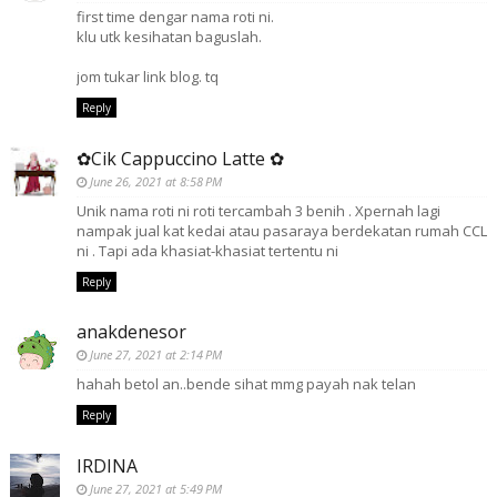
first time dengar nama roti ni.
klu utk kesihatan baguslah.
jom tukar link blog. tq
Reply
✿Cik Cappuccino Latte ✿
June 26, 2021 at 8:58 PM
Unik nama roti ni roti tercambah 3 benih . Xpernah lagi
nampak jual kat kedai atau pasaraya berdekatan rumah CCL
ni . Tapi ada khasiat-khasiat tertentu ni
Reply
anakdenesor
June 27, 2021 at 2:14 PM
hahah betol an..bende sihat mmg payah nak telan
Reply
IRDINA
June 27, 2021 at 5:49 PM