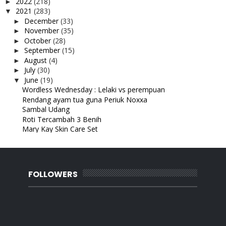
2022
(218)
►
2021
(283)
▼
December
(33)
►
November
(35)
►
October
(28)
►
September
(15)
►
August
(4)
►
July
(30)
►
June
(19)
▼
Wordless Wednesday : Lelaki vs perempuan
Rendang ayam tua guna Periuk Noxxa
Sambal Udang
Roti Tercambah 3 Benih
Mary Kay Skin Care Set
Segmen Pencarian Bloglist Syu Deris
Suami masak vs isteri masak
Popia kentang
Tomi tinggal kenangan
FOLLOWERS
Korean Drama : Oh My Ghost
Medal dan T-shirt Sparta Virtual Marathon Jom Run
Novel Legasi Tombiruo
Sparta Virtual Marathon
Bihun goreng mudah