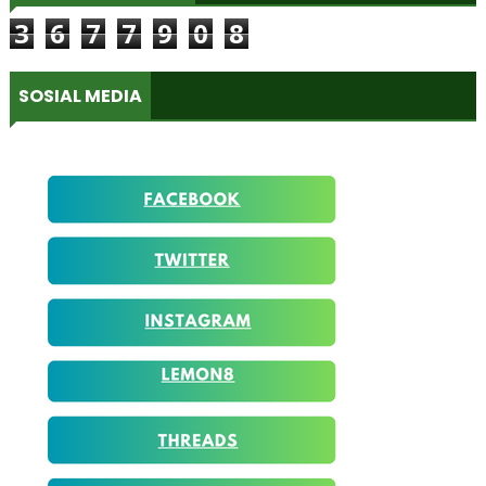
3
6
7
7
9
0
8
SOSIAL MEDIA