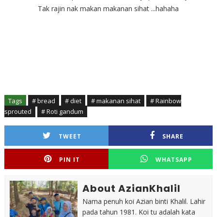
Tak rajin nak makan makanan sihat ...hahaha
Tags
# bread
# diet
# makanan sihat
# Rainbow
sprouted
# Roti gandum
TWEET
SHARE
PIN IT
WHATSAPP
About AzianKhalil
Nama penuh koi Azian binti Khalil. Lahir
pada tahun 1981. Koi tu adalah kata