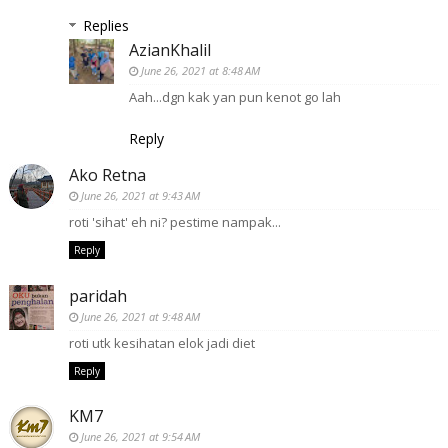
Replies
AzianKhalil
June 26, 2021 at 8:48 AM
Aah...dgn kak yan pun kenot go lah
Reply
Ako Retna
June 26, 2021 at 9:43 AM
roti 'sihat' eh ni? pestime nampak...
Reply
paridah
June 26, 2021 at 9:48 AM
roti utk kesihatan elok jadi diet
Reply
KM7
June 26, 2021 at 9:54 AM