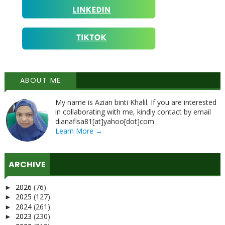
ABOUT ME
My name is Azian binti Khalil. If you are interested
in collaborating with me, kindly contact by email
dianafisa81[at]yahoo[dot]com
Learn More →
ARCHIVE
2026
(76)
►
2025
(127)
►
2024
(261)
►
2023
(230)
►