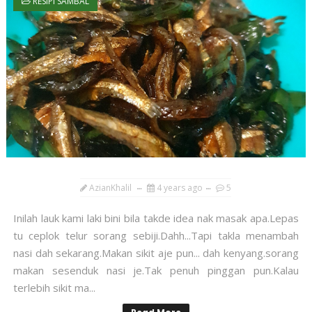
RESIPI SAMBAL
AzianKhalil
4 years ago
5
Inilah lauk kami laki bini bila takde idea nak masak apa.Lepas
tu ceplok telur sorang sebiji.Dahh...Tapi takla menambah
nasi dah sekarang.Makan sikit aje pun... dah kenyang.sorang
makan sesenduk nasi je.Tak penuh pinggan pun.Kalau
terlebih sikit ma...