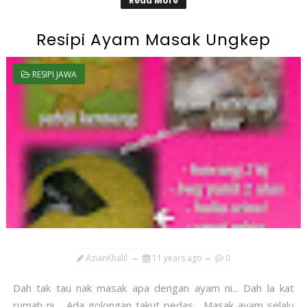
Read More
Resipi Ayam Masak Ungkep
RESIPI JAWA
AzianKhalil
11 years ago
0
Dah tak tau nak masak apa dengan ayam ni... Dah la kat
rumah ni.. Ada golongan takut pedas... Masak ayam selalu