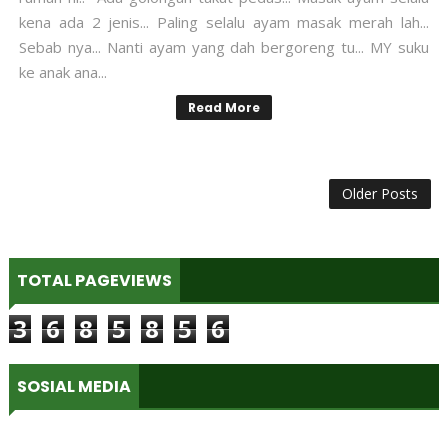
kena ada 2 jenis... Paling selalu ayam masak merah lah...
Sebab nya... Nanti ayam yang dah bergoreng tu... MY suku
ke anak ana...
Read More
Older Posts
TOTAL PAGEVIEWS
3
6
8
5
8
5
6
SOSIAL MEDIA