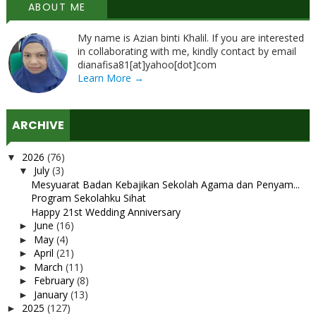
ABOUT ME
My name is Azian binti Khalil. If you are interested
in collaborating with me, kindly contact by email
dianafisa81[at]yahoo[dot]com
Learn More →
ARCHIVE
2026
(76)
▼
July
(3)
▼
Mesyuarat Badan Kebajikan Sekolah Agama dan Penyam...
Program Sekolahku Sihat
Happy 21st Wedding Anniversary
June
(16)
►
May
(4)
►
April
(21)
►
March
(11)
►
February
(8)
►
January
(13)
►
2025
(127)
►