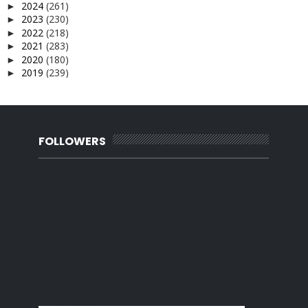
2024
(261)
►
2023
(230)
►
2022
(218)
►
2021
(283)
►
2020
(180)
►
2019
(239)
►
2018
(56)
►
2017
(4)
►
2016
(3)
►
2015
(66)
►
2014
(124)
FOLLOWERS
►
2013
(137)
►
2012
(92)
►
2011
(54)
►
2010
(62)
►