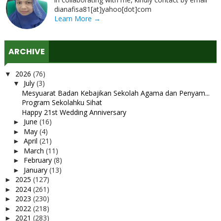
dianafisa81[at]yahoo[dot]com
Learn More →
ARCHIVE
2026
(76)
▼
July
(3)
▼
Mesyuarat Badan Kebajikan Sekolah Agama dan Penyam...
Program Sekolahku Sihat
Happy 21st Wedding Anniversary
June
(16)
►
May
(4)
►
April
(21)
►
March
(11)
►
February
(8)
►
January
(13)
►
2025
(127)
►
2024
(261)
►
2023
(230)
►
2022
(218)
►
2021
(283)
►