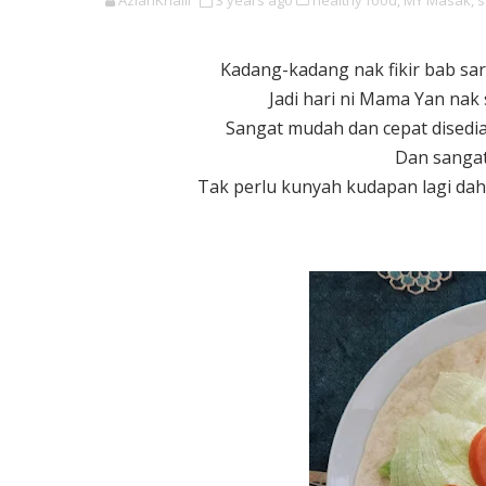
AzianKhalil
3 years ago
healthy food,
MY Masak,
s
Kadang-kadang nak fikir bab sa
Jadi hari ni Mama Yan nak
Sangat mudah dan cepat disedi
Dan sanga
Tak perlu kunyah kudapan lagi dah