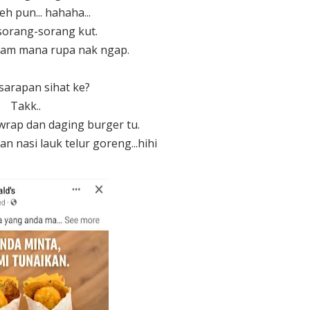
eh pun... hahaha...
sorang-sorang kut.
cam mana rupa nak ngap.
 sarapan sihat ke?
Takk..
wrap dan daging burger tu.
an nasi lauk telur goreng...hihi