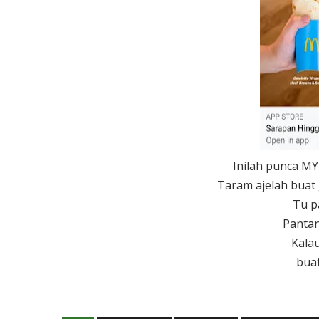
Inilah punca MY
Taram ajelah buat
Tu p
Pantan
Kalau
buat