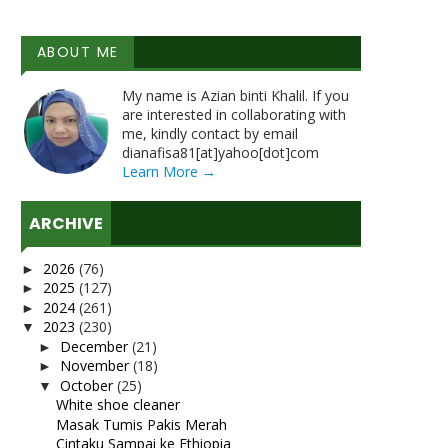
ABOUT ME
My name is Azian binti Khalil. If you
are interested in collaborating with
me, kindly contact by email
dianafisa81[at]yahoo[dot]com
Learn More →
ARCHIVE
2026
(76)
►
2025
(127)
►
2024
(261)
►
2023
(230)
▼
December
(21)
►
November
(18)
►
October
(25)
▼
White shoe cleaner
Masak Tumis Pakis Merah
Cintaku Sampai ke Ethiopia