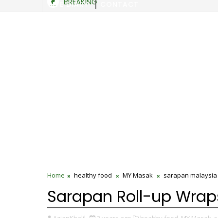
BREAKING
SITE DIARY
CONTACT
Home
healthy food
MY Masak
sarapan malaysia
Sarapan Roll-up Wrap