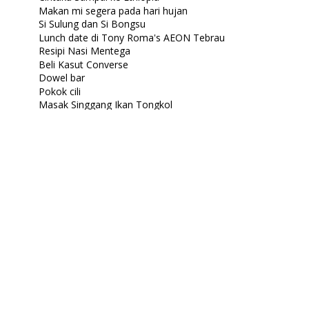
Makan mi segera pada hari hujan
Si Sulung dan Si Bongsu
Lunch date di Tony Roma's AEON Tebrau
Resipi Nasi Mentega
Beli Kasut Converse
Dowel bar
Pokok cili
Masak Singgang Ikan Tongkol
Masak Sayur Sulur Keladi
Anak pergi perkhemahan sekolah
Masak Lemak Putih Kobis
Pokok kedondong berbunga lagi
Wordless Wednesday : Berguling-guling
macam tenggi...
Sarapan dengan kawan lama
Rahsia Cantik
Healing di Eco Shop Plus
Sarapan Roll-up Wraps
Pergi ke Pasar Payang Kuala Terengganu
D Suasane Ibai Kuala Terengganu
Seri Minang Cottage Kuala Ibai Kuala
Terengganu
Cili hijau cili merah