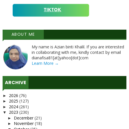
ABOUT ME
My name is Azian binti Khalil. If you are interested
in collaborating with me, kindly contact by email
dianafisa81[at]yahoo[dot]com
Learn More →
ARCHIVE
2026
(76)
►
2025
(127)
►
2024
(261)
►
2023
(230)
▼
December
(21)
►
November
(18)
►