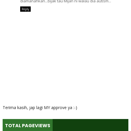
diamanahkan...bijak tau Mijan ni walau dia autism...
Reply
Terima kasih, jap lagi MY approve ya :-)
TOTAL PAGEVIEWS