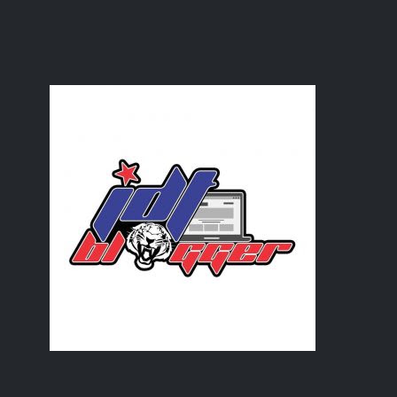
Seri Minang Cottage Kuala Ibai Kuala Terengganu
Cili hijau cili merah
Kek Pisang Mentega Istimewa
September
(30)
►
August
(21)
►
July
(16)
►
June
(17)
►
May
(16)
►
April
(5)
►
March
(11)
►
February
(15)
►
January
(35)
►
2022
(218)
►
2021
(283)
►
2020
(180)
►
2019
(239)
►
2018
(56)
►
2017
(4)
►
2016
(3)
►
2015
(66)
►
2014
(124)
►
2013
(137)
►
2012
(92)
►