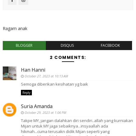
Ragam anak
BLOGGER
DISQUS
FACEBOOK
2 COMMENTS:
Han Hanni
October 27, 2023 at 10:13 AM
Semoga diberikan kesihatan yg baik
Reply
Suria Amanda
October 29, 2023 at 1:06 PM
Takpe MY, jangan dalahkan diri sendiri..allah yang kurniakan
Mijan untuk MY jaga sebaiknya...insyaallah ada
hikmah...cuma terusakn didik Mijan seperti yang