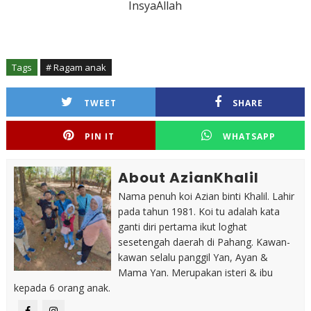
InsyaAllah
Tags
# Ragam anak
TWEET
SHARE
PIN IT
WHATSAPP
About AzianKhalil
Nama penuh koi Azian binti Khalil. Lahir
pada tahun 1981. Koi tu adalah kata
ganti diri pertama ikut loghat
sesetengah daerah di Pahang. Kawan-
kawan selalu panggil Yan, Ayan &
Mama Yan. Merupakan isteri & ibu
kepada 6 orang anak.