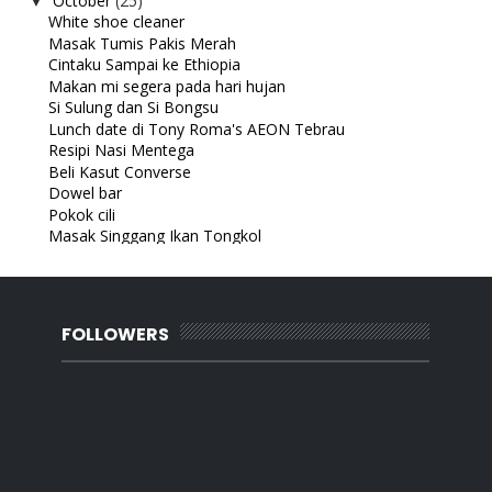
October
(25)
▼
White shoe cleaner
Masak Tumis Pakis Merah
Cintaku Sampai ke Ethiopia
Makan mi segera pada hari hujan
Si Sulung dan Si Bongsu
Lunch date di Tony Roma's AEON Tebrau
Resipi Nasi Mentega
Beli Kasut Converse
Dowel bar
Pokok cili
Masak Singgang Ikan Tongkol
Masak Sayur Sulur Keladi
Anak pergi perkhemahan sekolah
Masak Lemak Putih Kobis
Pokok kedondong berbunga lagi
FOLLOWERS
Wordless Wednesday : Berguling-guling macam tenggi...
Sarapan dengan kawan lama
Rahsia Cantik
Healing di Eco Shop Plus
Sarapan Roll-up Wraps
Pergi ke Pasar Payang Kuala Terengganu
D Suasane Ibai Kuala Terengganu