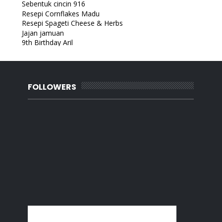
Sebentuk cincin 916
Resepi Cornflakes Madu
Resepi Spageti Cheese & Herbs
Jajan jamuan
9th Birthday Aril
Birthday abang
Sampul raya 2022
April
(9)
►
March
(19)
►
FOLLOWERS
February
(7)
►
January
(27)
►
2021
(283)
►
2020
(180)
►
2019
(239)
►
2018
(56)
►
2017
(4)
►
2016
(3)
►
2015
(66)
►
2014
(124)
►
2013
(137)
►
2012
(92)
►
2011
(54)
►
2010
(62)
►