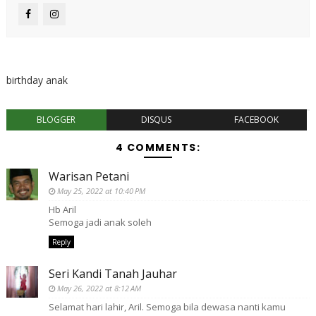
birthday anak
BLOGGER
DISQUS
FACEBOOK
4 COMMENTS:
Warisan Petani
May 25, 2022 at 10:40 PM
Hb Aril
Semoga jadi anak soleh
Reply
Seri Kandi Tanah Jauhar
May 26, 2022 at 8:12 AM
Selamat hari lahir, Aril. Semoga bila dewasa nanti kamu