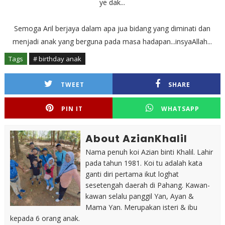
ye dak...
Semoga Aril berjaya dalam apa jua bidang yang diminati dan
menjadi anak yang berguna pada masa hadapan...insyaAllah...
Tags
# birthday anak
TWEET
SHARE
PIN IT
WHATSAPP
About AzianKhalil
Nama penuh koi Azian binti Khalil. Lahir
pada tahun 1981. Koi tu adalah kata
ganti diri pertama ikut loghat
sesetengah daerah di Pahang. Kawan-
kawan selalu panggil Yan, Ayan &
Mama Yan. Merupakan isteri & ibu
kepada 6 orang anak.