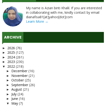
My name is Azian binti Khalil. If you are interested
in collaborating with me, kindly contact by email
dianafisa81[at]yahoo[dot]com
Learn More →
ARCHIVE
2026
(76)
►
2025
(127)
►
2024
(261)
►
2023
(230)
►
2022
(218)
▼
December
(16)
►
November
(21)
►
October
(25)
►
September
(26)
►
August
(21)
►
July
(24)
►
June
(16)
►
May
(7)
▼