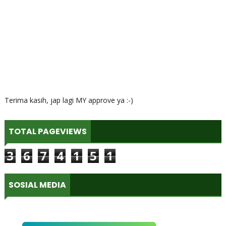
Terima kasih, jap lagi MY approve ya :-)
TOTAL PAGEVIEWS
3
6
7
4
1
5
1
SOSIAL MEDIA