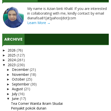
My name is Azian binti Khalil. If you are interested
in collaborating with me, kindly contact by email
dianafisa81[at]yahoo[dot]com
Learn More →
ARCHIVE
2026
(76)
►
2025
(127)
►
2024
(261)
►
2023
(230)
▼
December
(21)
►
November
(18)
►
October
(25)
►
September
(30)
►
August
(21)
►
July
(16)
►
June
(17)
▼
Tea Corner Wanita Ikram Skudai
Penyakit pokok durian