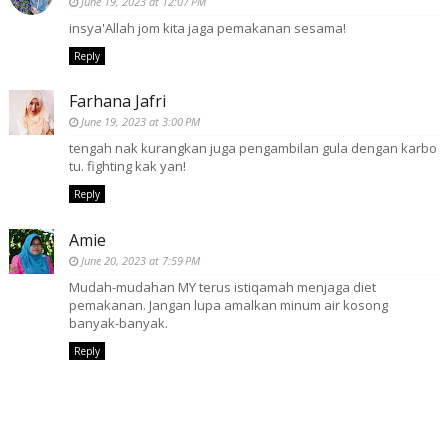
June 19, 2023 at 12:07 PM
insya'Allah jom kita jaga pemakanan sesama!
Reply
Farhana Jafri
June 19, 2023 at 3:00 PM
tengah nak kurangkan juga pengambilan gula dengan karbo
tu. fighting kak yan!
Reply
Amie
June 20, 2023 at 7:59 PM
Mudah-mudahan MY terus istiqamah menjaga diet
pemakanan. Jangan lupa amalkan minum air kosong
banyak-banyak.
Reply