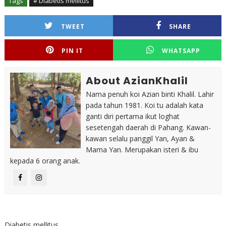
Tags
# Diabetis mellitus
TWEET
SHARE
PIN IT
WHATSAPP
About AzianKhalil
Nama penuh koi Azian binti Khalil. Lahir
pada tahun 1981. Koi tu adalah kata
ganti diri pertama ikut loghat
sesetengah daerah di Pahang. Kawan-
kawan selalu panggil Yan, Ayan &
Mama Yan. Merupakan isteri & ibu
kepada 6 orang anak.
Diabetis mellitus