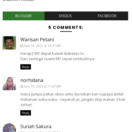
BLOGGER
DISQUS
FACEBOOK
5 COMMENTS:
Warisan Petani
June 19, 2023 at 10:37 AM
Harap2 MY dapat kawal diabetes tu
Dan semoga suami MY cepat sembuhnya
Reply
norhidana
June 19, 2023 at 11:07 AM
masa jumpa pakar obes aritu dia tekan kan supaya ambil
makanan suku-suku - separuh je, jangan skip makan 3 kali
sehari.
Reply
Sunah Sakura