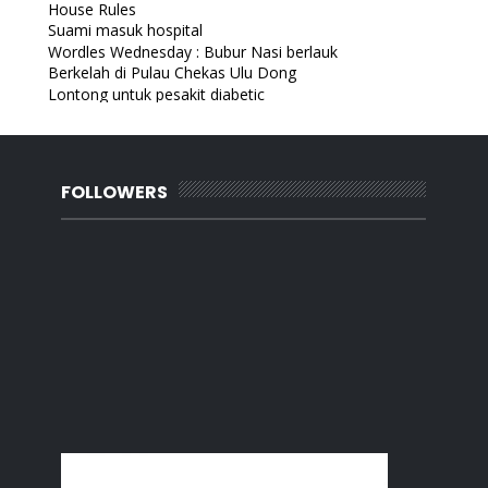
House Rules
Suami masuk hospital
Wordles Wednesday : Bubur Nasi berlauk
Berkelah di Pulau Chekas Ulu Dong
Lontong untuk pesakit diabetic
Wetland Studios Putrajaya
Resipi kuah kacang hari raya
Restoran Makanan Laut Yeo Sekeluarga Gelang Patah
Simulasi Haji Tadika
FOLLOWERS
Resipi daging masak merah yang mudah
Sarapan untuk pesakit diabetes
Watsons Online
Bermain di Kidzoona Aeon Mall Bukit Indah
Sinopsis Drama Korea Dr.Cha
mana nak cari keyword?
May
(16)
►
April
(5)
►
March
(11)
►
February
(15)
►
January
(35)
►
2022
(218)
►
2021
(283)
►
2020
(180)
►