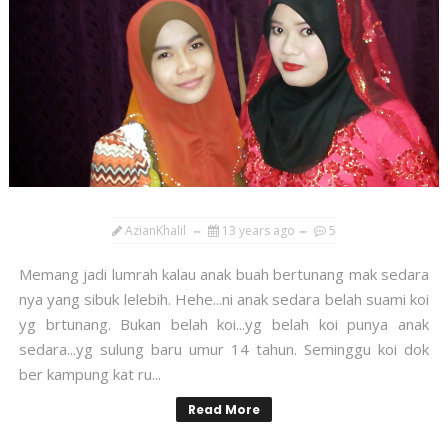
AzianKhalil
13 years ago
5
Memang jadi lumrah kalau anak buah bertunang mak sedara
nya yang sibuk lelebih. Hehe...ni anak sedara belah suami koi
yg brtunang. Bukan belah koi...yg belah koi punya anak
sedara...yg sulung baru umur 14 tahun. Seminggu koi dok
ber kampung kat ru...
Read More