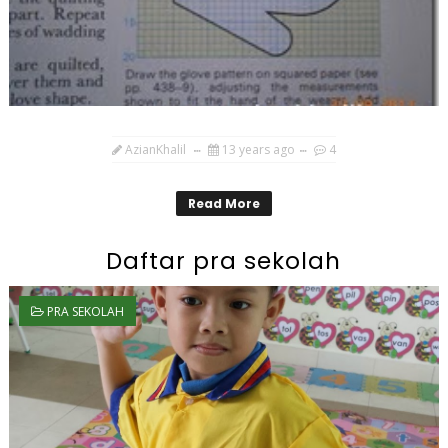
AzianKhalil
13 years ago
4
Read More
Daftar pra sekolah
PRA SEKOLAH