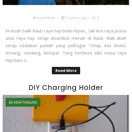
AzianKhalil
13 years ago
6
ini kisah balik Raub raya haji bulan lepas., tak kira raya puasa
atau raya haji…tetap disambut meriah di Raub. Mak abah
tetap sediakan juadah yang pelbagai. Tetap ada dodol,
lemang, rendang, ketupat. Yang berbeza sikit masa raya
haji baru n...
Read More
DIY Charging Holder
KRAFTANGAN