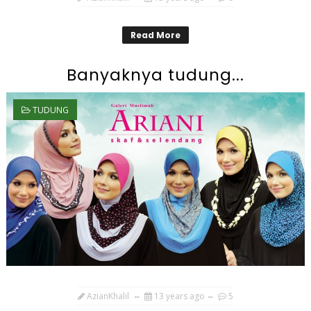
Read More
Banyaknya tudung...
TUDUNG
AzianKhalil
13 years ago
5