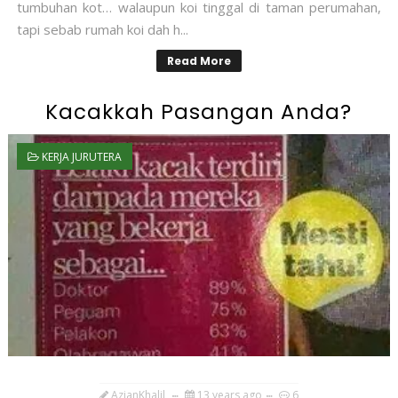
tumbuhan kot… walaupun koi tinggal di taman perumahan,
tapi sebab rumah koi dah h...
Read More
Kacakkah Pasangan Anda?
KERJA JURUTERA
AzianKhalil
13 years ago
6