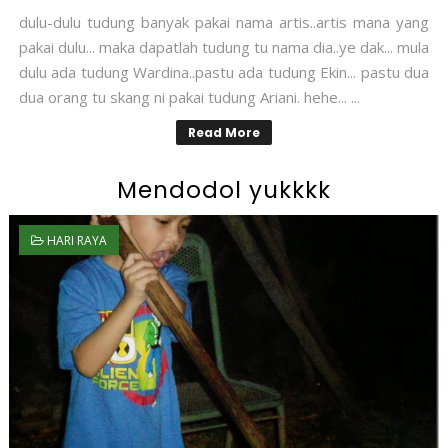
dulu-dulu tudung banyak pakai nama artis..artis mana yang
pakai dulu... maka dapatlah tudung tu nama dia..ye dak... mula
dulu ada tudung Wardina..pastu ada tudung Ekin... pastu dua
dua orang tu skang ni pakai tudung Ariani. hehe... ...
Read More
Mendodol yukkkk
HARI RAYA