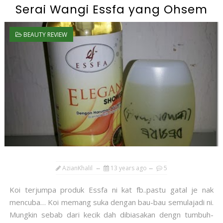
Serai Wangi Essfa yang Ohsem
BEAUTY REVIEW
AzianKhalil
13 years ago
5
Koi terjumpa produk Essfa ni kat fb..pastu gatal je nak
mencuba… Koi memang suka dengan bau-bau semulajadi ni.
Mungkin sebab dari kecik dah dibiasakan dengn tumbuh-