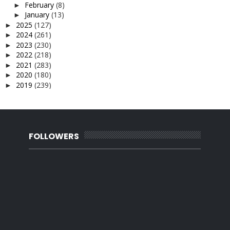
February
(8)
►
January
(13)
►
2025
(127)
►
2024
(261)
►
2023
(230)
►
2022
(218)
►
2021
(283)
►
2020
(180)
►
2019
(239)
►
2018
(56)
►
2017
(4)
►
2016
(3)
►
2015
(66)
►
2014
(124)
FOLLOWERS
►
2013
(137)
►
2012
(92)
►
2011
(54)
►
2010
(62)
►