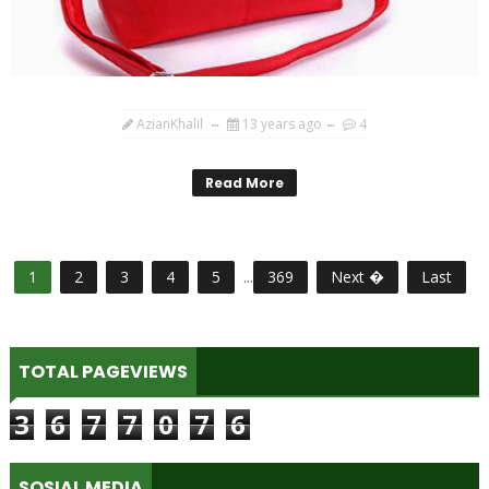
AzianKhalil
13 years ago
4
Read More
1
2
3
4
5
...
369
Next �
Last
TOTAL PAGEVIEWS
3
6
7
7
0
7
6
SOSIAL MEDIA