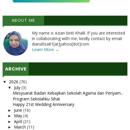
ABOUT ME
My name is Azian binti Khalil. If you are interested
in collaborating with me, kindly contact by email
dianafisa81[at]yahoo[dot]com
Learn More →
ARCHIVE
2026
(76)
▼
July
(3)
▼
Mesyuarat Badan Kebajikan Sekolah Agama dan Penyam...
Program Sekolahku Sihat
Happy 21st Wedding Anniversary
June
(16)
►
May
(4)
►
April
(21)
►
March
(11)
►