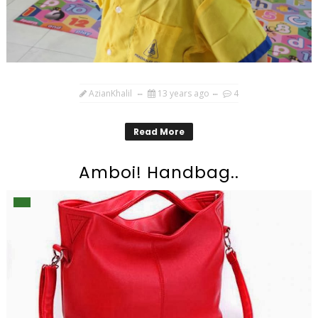
AzianKhalil
13 years ago
4
Read More
Amboi! Handbag..