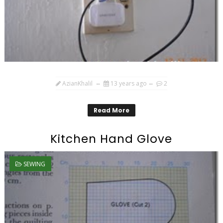
AzianKhalil
13 years ago
2
Read More
Kitchen Hand Glove
SEWING