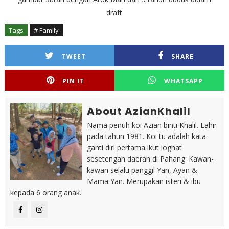
draft
Tags
# Family
TWEET
SHARE
PIN IT
WHATSAPP
About AzianKhalil
Nama penuh koi Azian binti Khalil. Lahir
pada tahun 1981. Koi tu adalah kata
ganti diri pertama ikut loghat
sesetengah daerah di Pahang. Kawan-
kawan selalu panggil Yan, Ayan &
Mama Yan. Merupakan isteri & ibu
kepada 6 orang anak.