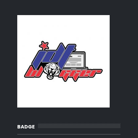
May
(16)
►
April
(5)
►
March
(11)
►
February
(15)
►
January
(35)
►
2022
(218)
►
2021
(283)
►
2020
(180)
►
2019
(239)
►
2018
(56)
►
2017
(4)
►
2016
(3)
►
2015
(66)
►
2014
(124)
►
2013
(137)
►
2012
(92)
►
2011
(54)
►
2010
(62)
►
BADGE