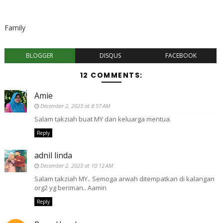
Family
BLOGGER
DISQUS
FACEBOOK
12 COMMENTS:
Amie
December 2, 2023 at 8:57 AM
Salam takziah buat MY dan keluarga mentua.
Reply
adnil linda
December 2, 2023 at 10:12 AM
Salam takziah MY.. Semoga arwah ditempatkan di kalangan
org2 yg beriman.. Aamin
Reply