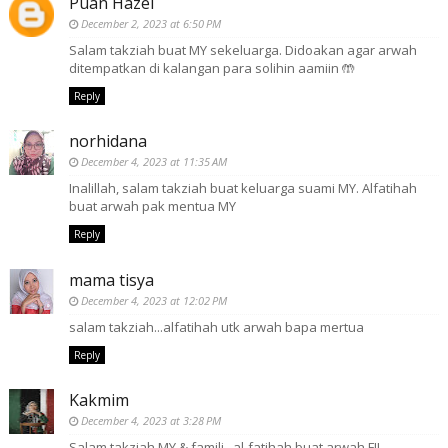
Puan Hazel
December 2, 2023 at 6:50 PM
Salam takziah buat MY sekeluarga. Didoakan agar arwah
ditempatkan di kalangan para solihin aamiin 🤲
Reply
norhidana
December 4, 2023 at 11:35 AM
Inalillah, salam takziah buat keluarga suami MY. Alfatihah
buat arwah pak mentua MY
Reply
mama tisya
December 4, 2023 at 12:02 PM
salam takziah...alfatihah utk arwah bapa mertua
Reply
Kakmim
December 4, 2023 at 3:28 PM
Salam takziah MY & famili.. al-fatihah buat arwah FIL