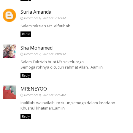
Suria Amanda
December 6, 2023 at 5:37 PM
Salam takziah MY..alfatihah
Reply
Sha Mohamed
December 7, 2023 at 3:08 PM
Salam Takziah buat MY sekeluarga..
Semoga rohnya dicucuri rahmat Allah.. Aamiin..
Reply
MRENEYOO
December 8, 2023 at 9:26 AM
Inalillahi wainailaihi roziuun,semoga dalam keadaan
Khusnul khatimah..amiin
Reply