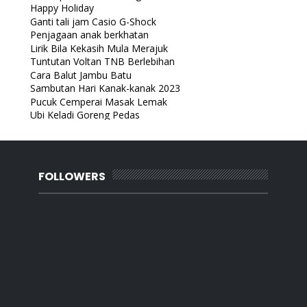
Happy Holiday
Ganti tali jam Casio G-Shock
Penjagaan anak berkhatan
Lirik Bila Kekasih Mula Merajuk
Tuntutan Voltan TNB Berlebihan
Cara Balut Jambu Batu
Sambutan Hari Kanak-kanak 2023
Pucuk Cemperai Masak Lemak
Ubi Keladi Goreng Pedas
Rindu abah mentua
MJ Bistro Pekan Nanas
Sarapan di kampung
Selesai daftar sekolah Mijan
FOLLOWERS
Ragam mesin jahit
Kereta habis bateri
Kepulangan bapa mentua ke negeri abadi
Tips for Saving Money on Holidays Abroad
November
(18)
►
October
(25)
►
September
(30)
►
August
(21)
►
July
(16)
►
June
(17)
►