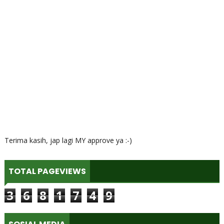
Terima kasih, jap lagi MY approve ya :-)
TOTAL PAGEVIEWS
3
6
8
1
7
4
9