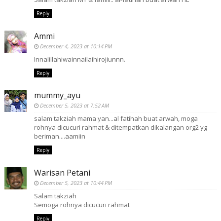
Reply
Ammi
December 4, 2023 at 10:14 PM
Innalillahiwainnailaihirojiunnn.
Reply
mummy_ayu
December 5, 2023 at 7:52 AM
salam takziah mama yan...al fatihah buat arwah, moga
rohnya dicucuri rahmat & ditempatkan dikalangan org2 yg
beriman....aamiin
Reply
Warisan Petani
December 5, 2023 at 10:44 PM
Salam takziah
Semoga rohnya dicucuri rahmat
Reply