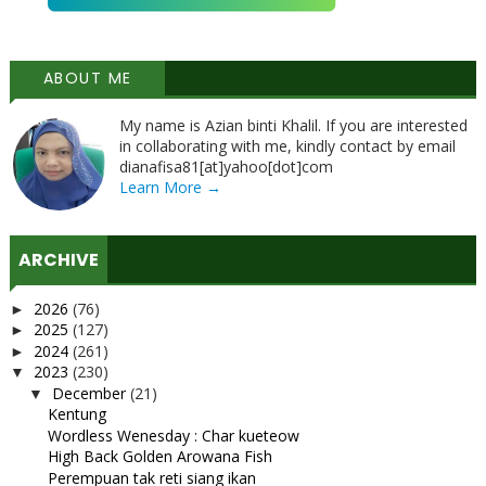
ABOUT ME
My name is Azian binti Khalil. If you are interested
in collaborating with me, kindly contact by email
dianafisa81[at]yahoo[dot]com
Learn More →
ARCHIVE
2026
(76)
►
2025
(127)
►
2024
(261)
►
2023
(230)
▼
December
(21)
▼
Kentung
Wordless Wenesday : Char kueteow
High Back Golden Arowana Fish
Perempuan tak reti siang ikan