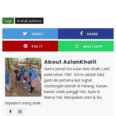
Tags
# anak autisme
TWEET
SHARE
PIN IT
WHATSAPP
About AzianKhalil
Nama penuh koi Azian binti Khalil. Lahir
pada tahun 1981. Koi tu adalah kata
ganti diri pertama ikut loghat
sesetengah daerah di Pahang. Kawan-
kawan selalu panggil Yan, Ayan &
Mama Yan. Merupakan isteri & ibu
kepada 6 orang anak.