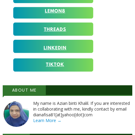
ABOUT ME
My name is Azian binti Khalil. If you are interested
in collaborating with me, kindly contact by email
dianafisa81[at]yahoo[dot]com
Learn More →