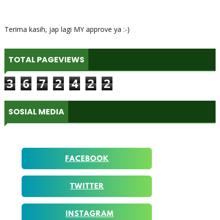
Terima kasih, jap lagi MY approve ya :-)
TOTAL PAGEVIEWS
3
6
7
2
4
2
2
SOSIAL MEDIA