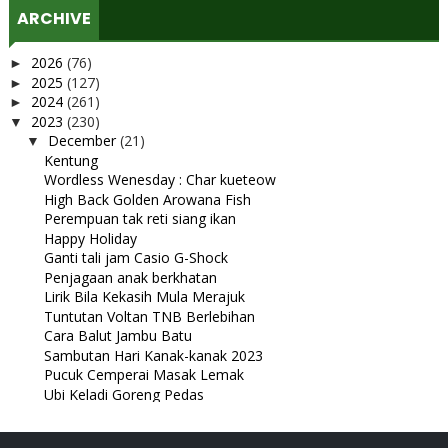
ARCHIVE
2026
(76)
►
2025
(127)
►
2024
(261)
►
2023
(230)
▼
December
(21)
▼
Kentung
Wordless Wenesday : Char kueteow
High Back Golden Arowana Fish
Perempuan tak reti siang ikan
Happy Holiday
Ganti tali jam Casio G-Shock
Penjagaan anak berkhatan
Lirik Bila Kekasih Mula Merajuk
Tuntutan Voltan TNB Berlebihan
Cara Balut Jambu Batu
Sambutan Hari Kanak-kanak 2023
Pucuk Cemperai Masak Lemak
Ubi Keladi Goreng Pedas
Rindu abah mentua
MJ Bistro Pekan Nanas