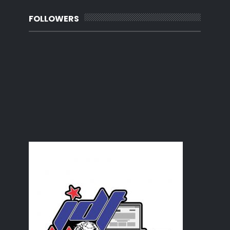
Sarapan di kampung
Selesai daftar sekolah Mijan
FOLLOWERS
Ragam mesin jahit
Kereta habis bateri
Kepulangan bapa mentua ke negeri abadi
Tips for Saving Money on Holidays Abroad
November
(18)
►
October
(25)
►
September
(30)
►
August
(21)
►
July
(16)
►
June
(17)
►
May
(16)
►
April
(5)
►
March
(11)
►
February
(15)
►
January
(35)
►
2022
(218)
►
2021
(283)
►
2020
(180)
►
2019
(239)
►
2018
(56)
►
2017
(4)
►