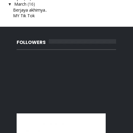
March
(16)
▼
Berjaya akhirnya..
MY Tik Tok
Indahnya beraya di desa
Ayam tumis lemak
Popia anak anak
Ular halau monyet
FOLLOWERS
Movie : Cold Pursuit
Suara awak tak sedap
Bio Essence Bird's Nest Colagen Cleanser
Diary anak Mac 2021
Wordless Wednesday : Jajan zaman kanak-kanak
Selamat Hari Wanita
Blog List Baru 2021
MY Masak Tumis Lala
Merajuk vs Sakit
Mushroom Soup Mek Siti
February
(26)
►
January
(21)
►
2020
(180)
►
2019
(239)
►
2018
(56)
►
2017
(4)
►