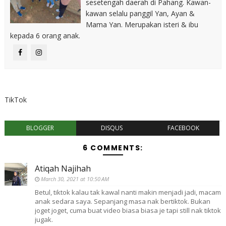
sesetengah daerah di Pahang. Kawan-
kawan selalu panggil Yan, Ayan &
Mama Yan. Merupakan isteri & ibu
kepada 6 orang anak.
TikTok
BLOGGER
DISQUS
FACEBOOK
6 COMMENTS:
Atiqah Najihah
March 30, 2021 at 10:50 AM
Betul, tiktok kalau tak kawal nanti makin menjadi jadi, macam
anak sedara saya. Sepanjang masa nak bertiktok. Bukan
joget joget, cuma buat video biasa biasa je tapi still nak tiktok
jugak.