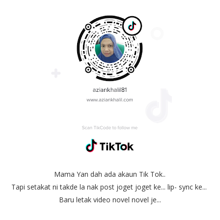
Mama Yan dah ada akaun Tik Tok..
Tapi setakat ni takde la nak post joget joget ke... lip- sync ke...
Baru letak video novel novel je...