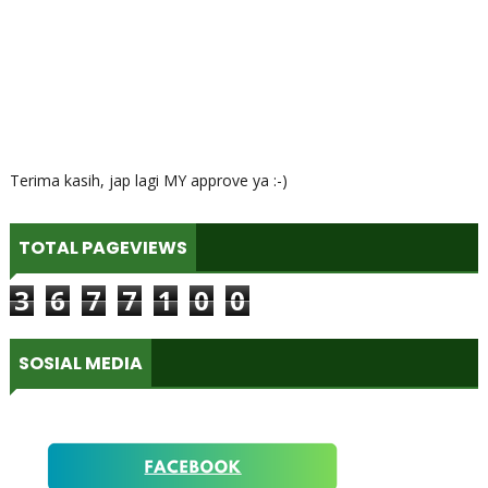
Terima kasih, jap lagi MY approve ya :-)
TOTAL PAGEVIEWS
3
6
7
7
1
0
0
SOSIAL MEDIA