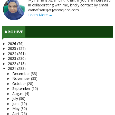
My name is Azian binti Khalil. If you are interested
in collaborating with me, kindly contact by email
dianafisa81[at]yahoo[dot]com
Learn More →
ARCHIVE
2026
(76)
►
2025
(127)
►
2024
(261)
►
2023
(230)
►
2022
(218)
►
2021
(283)
▼
December
(33)
►
November
(35)
►
October
(28)
►
September
(15)
►
August
(4)
►
July
(30)
►
June
(19)
►
May
(30)
►
April
(26)
►