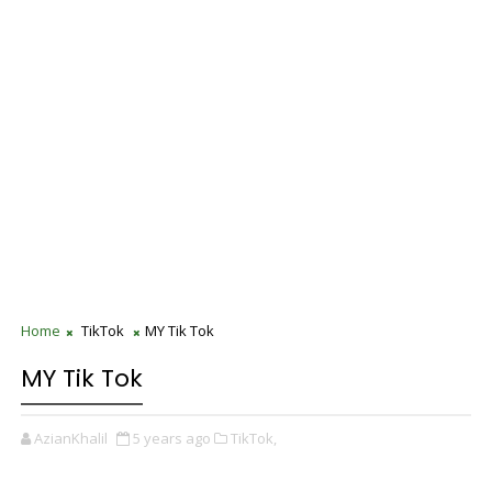
Home
TikTok
MY Tik Tok
MY Tik Tok
AzianKhalil
5 years ago
TikTok,