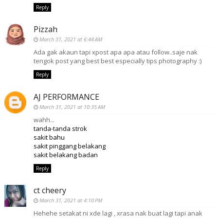
Reply
Pizzah
March 31, 2021 at 6:44 AM
Ada gak akaun tapi xpost apa apa atau follow..saje nak
tengok post yang best best especially tips photography :)
Reply
AJ PERFORMANCE
March 31, 2021 at 10:35 AM
wahh...
tanda-tanda strok
sakit bahu
sakit pinggang belakang
sakit belakang badan
Reply
ct cheery
March 31, 2021 at 4:10 PM
Hehehe setakat ni xde lagi , xrasa nak buat lagi tapi anak