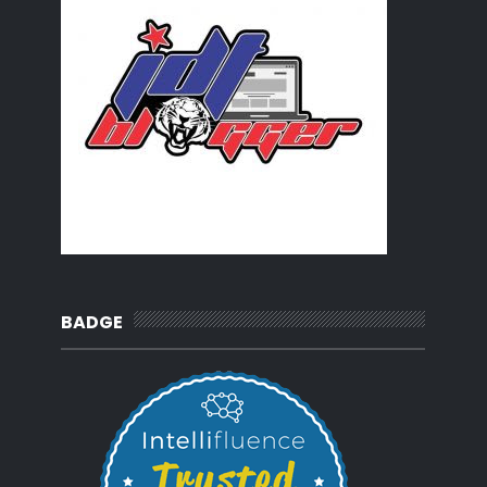
2016
(3)
►
2015
(66)
►
2014
(124)
►
2013
(137)
►
2012
(92)
►
2011
(54)
►
2010
(62)
►
BADGE