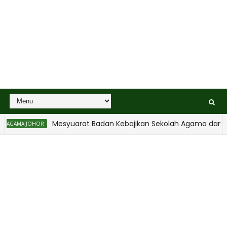
Mesyuarat Badan Kebajikan Sekolah Agama dan Pe
AGAMA JOHOR