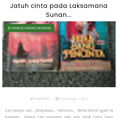
Jatuh cinta pada Laksamana
Sunan...
RAMLEE AWANG MURSHID
AzianKhalil
6 years ago
8
Cari punya cari... Jumpaaaa.... Yahoooo.... Betul betul ngam la
kaannnn... Mama Yan memang dah ada tajuk Cinta Sang