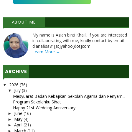
ABOUT ME
My name is Azian binti Khalil. If you are interested
in collaborating with me, kindly contact by email
dianafisa81[at]yahoo[dot]com
Learn More →
ARCHIVE
2026
(76)
▼
July
(3)
▼
Mesyuarat Badan Kebajikan Sekolah Agama dan Penyam...
Program Sekolahku Sihat
Happy 21st Wedding Anniversary
June
(16)
►
May
(4)
►
April
(21)
►
March
(11)
►