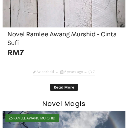
AzianKhalil
6 years ago
7
Read More
Novel Magis
RAMLEE AWANG MURSHID