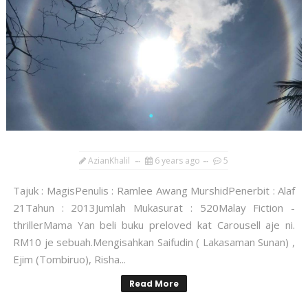
AzianKhalil
6 years ago
5
Tajuk : MagisPenulis : Ramlee Awang MurshidPenerbit : Alaf
21Tahun : 2013Jumlah Mukasurat : 520Malay Fiction -
thrillerMama Yan beli buku preloved kat Carousell aje ni.
RM10 je sebuah.Mengisahkan Saifudin ( Lakasaman Sunan) ,
Ejim (Tombiruo), Risha...
Read More