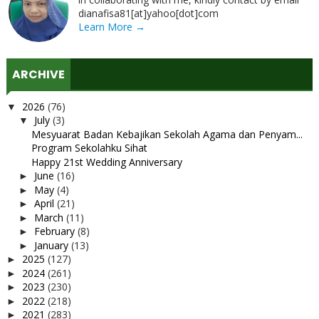
dianafisa81[at]yahoo[dot]com
Learn More →
ARCHIVE
2026
(76)
▼
July
(3)
▼
Mesyuarat Badan Kebajikan Sekolah Agama dan Penyam...
Program Sekolahku Sihat
Happy 21st Wedding Anniversary
June
(16)
►
May
(4)
►
April
(21)
►
March
(11)
►
February
(8)
►
January
(13)
►
2025
(127)
►
2024
(261)
►
2023
(230)
►
2022
(218)
►
2021
(283)
►