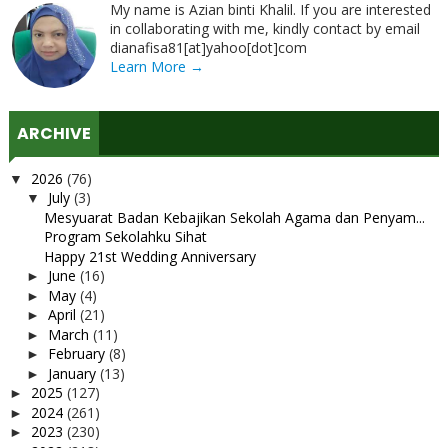
My name is Azian binti Khalil. If you are interested
in collaborating with me, kindly contact by email
dianafisa81[at]yahoo[dot]com
Learn More →
ARCHIVE
2026
(76)
▼
July
(3)
▼
Mesyuarat Badan Kebajikan Sekolah Agama dan Penyam...
Program Sekolahku Sihat
Happy 21st Wedding Anniversary
June
(16)
►
May
(4)
►
April
(21)
►
March
(11)
►
February
(8)
►
January
(13)
►
2025
(127)
►
2024
(261)
►
2023
(230)
►