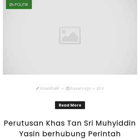
POLITIK
AzianKhalil
6 years ago
3
Read More
Perutusan Khas Tan Sri Muhyiddin
Yasin berhubung Perintah