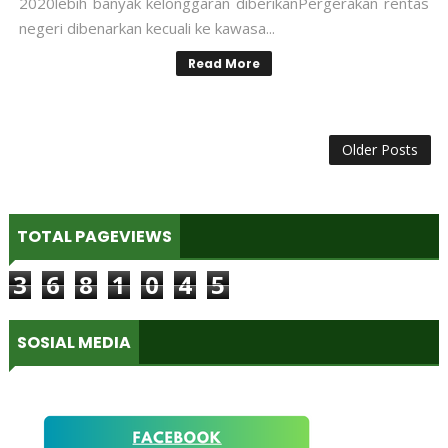
2020lebih banyak kelonggaran diberikanPergerakan rentas
negeri dibenarkan kecuali ke kawasa...
Read More
Older Posts
TOTAL PAGEVIEWS
3
6
8
1
0
4
5
SOSIAL MEDIA