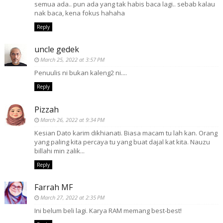
semua ada.. pun ada yang tak habis baca lagi.. sebab kalau
nak baca, kena fokus hahaha
Reply
uncle gedek
March 25, 2022 at 3:57 PM
Penuulis ni bukan kaleng2 ni....
Reply
Pizzah
March 26, 2022 at 9:34 PM
Kesian Dato karim dikhianati. Biasa macam tu lah kan. Orang
yang paling kita percaya tu yang buat dajal kat kita. Nauzu
billahi min zalik...
Reply
Farrah MF
March 27, 2022 at 2:35 PM
Ini belum beli lagi. Karya RAM memang best-best!