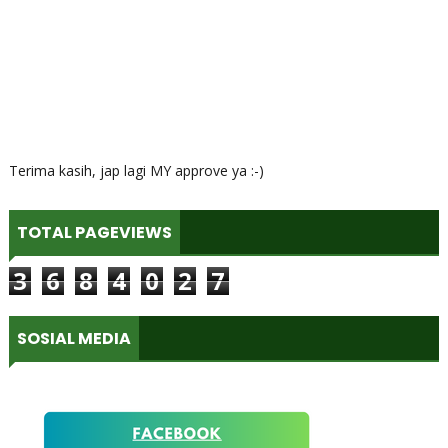
Terima kasih, jap lagi MY approve ya :-)
TOTAL PAGEVIEWS
3
6
8
4
0
2
7
SOSIAL MEDIA