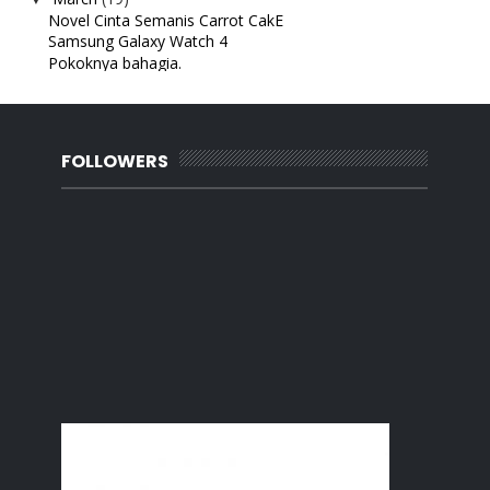
Novel Cinta Semanis Carrot CakE
Samsung Galaxy Watch 4
Pokoknya bahagia.
Masakan suami
Netflix Korean Drama ; Thirty Nine
Netflix Movie - The Holiday
Sue & Sha Bawal Collection
FOLLOWERS
Makan di Restoran Asam Pedas Kambing Terbang, Gela...
Novel : Pei Pan 2.0
Memilih takdir
Positif jua akhirnya
Haluskan tumit dengan Ped Egg
Netflix Movie : Love Tactics
Segmen 24 Jam Bloglist #43 MiaLiana.com
Picture Story
Anugerah Rambu Pengakap Kanak-kanak
Harga baju sekolah tahun 2022
Writers block la konon
Balik kampung
February
(7)
►
January
(27)
►
2021
(283)
►
2020
(180)
►