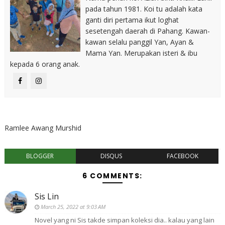
pada tahun 1981. Koi tu adalah kata
ganti diri pertama ikut loghat
sesetengah daerah di Pahang. Kawan-
kawan selalu panggil Yan, Ayan &
Mama Yan. Merupakan isteri & ibu
kepada 6 orang anak.
Ramlee Awang Murshid
BLOGGER
DISQUS
FACEBOOK
6 COMMENTS:
Sis Lin
March 25, 2022 at 9:03 AM
Novel yang ni Sis takde simpan koleksi dia.. kalau yang lain