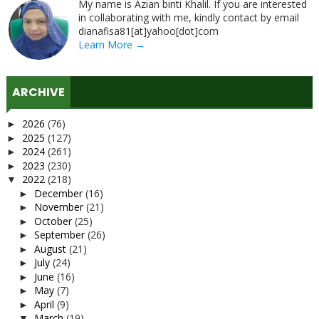
My name is Azian binti Khalil. If you are interested
in collaborating with me, kindly contact by email
dianafisa81[at]yahoo[dot]com
Learn More →
ARCHIVE
2026
(76)
►
2025
(127)
►
2024
(261)
►
2023
(230)
►
2022
(218)
▼
December
(16)
►
November
(21)
►
October
(25)
►
September
(26)
►
August
(21)
►
July
(24)
►
June
(16)
►
May
(7)
►
April
(9)
►
March
(19)
▼