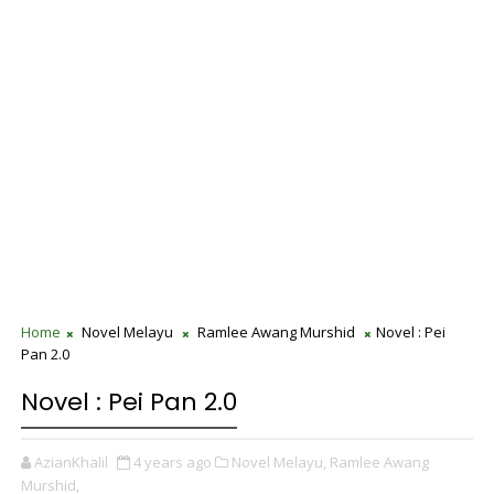
Home
Novel Melayu
Ramlee Awang Murshid
Novel : Pei
Pan 2.0
Novel : Pei Pan 2.0
AzianKhalil
4 years ago
Novel Melayu,
Ramlee Awang
Murshid,