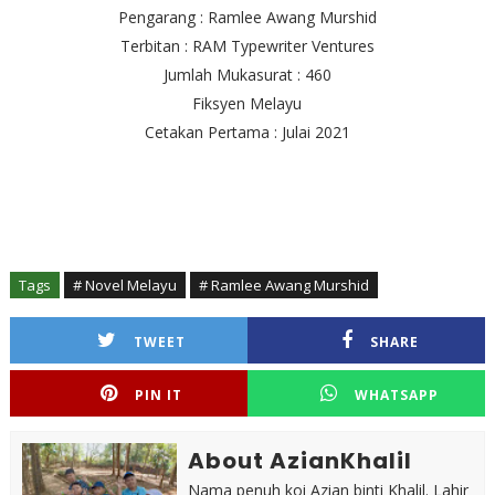
Pengarang : Ramlee Awang Murshid
Terbitan : RAM Typewriter Ventures
Jumlah Mukasurat : 460
Fiksyen Melayu
Cetakan Pertama : Julai 2021
Tags
# Novel Melayu
# Ramlee Awang Murshid
TWEET
SHARE
PIN IT
WHATSAPP
About AzianKhalil
Nama penuh koi Azian binti Khalil. Lahir