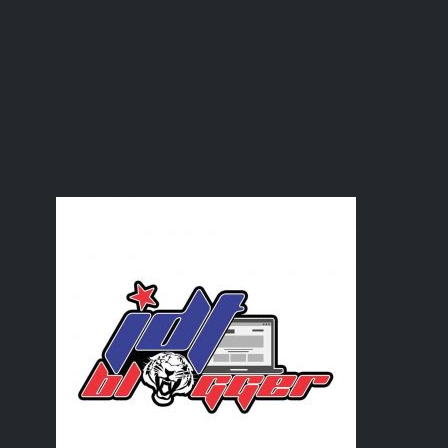
Memilih takdir
Positif jua akhirnya
Haluskan tumit dengan Ped Egg
Netflix Movie : Love Tactics
Segmen 24 Jam Bloglist #43 MiaLiana.com
Picture Story
Anugerah Rambu Pengakap Kanak-kanak
Harga baju sekolah tahun 2022
Writers block la konon
Balik kampung
February
(7)
►
January
(27)
►
2021
(283)
►
2020
(180)
►
2019
(239)
►
2018
(56)
►
2017
(4)
►
2016
(3)
►
2015
(66)
►
2014
(124)
►
2013
(137)
►
2012
(92)
►
2011
(54)
►