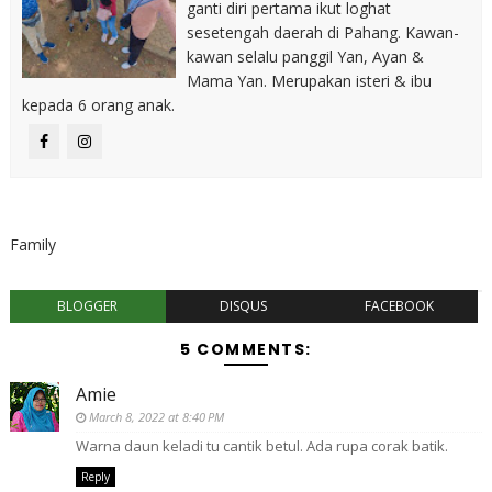
ganti diri pertama ikut loghat
sesetengah daerah di Pahang. Kawan-
kawan selalu panggil Yan, Ayan &
Mama Yan. Merupakan isteri & ibu
kepada 6 orang anak.
Family
BLOGGER
DISQUS
FACEBOOK
5 COMMENTS:
Amie
March 8, 2022 at 8:40 PM
Warna daun keladi tu cantik betul. Ada rupa corak batik.
Reply