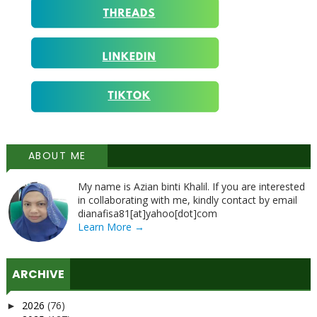
ABOUT ME
My name is Azian binti Khalil. If you are interested
in collaborating with me, kindly contact by email
dianafisa81[at]yahoo[dot]com
Learn More →
ARCHIVE
2026
(76)
►