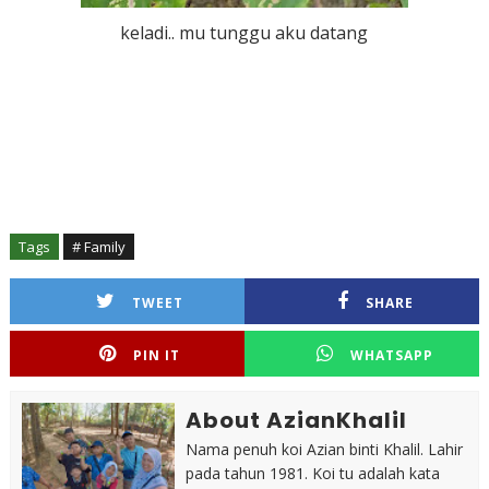
keladi.. mu tunggu aku datang
Tags
# Family
TWEET
SHARE
PIN IT
WHATSAPP
About AzianKhalil
Nama penuh koi Azian binti Khalil. Lahir
pada tahun 1981. Koi tu adalah kata