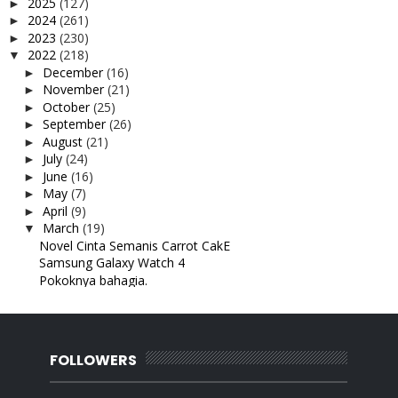
2025
(127)
►
2024
(261)
►
2023
(230)
►
2022
(218)
▼
December
(16)
►
November
(21)
►
October
(25)
►
September
(26)
►
August
(21)
►
July
(24)
►
June
(16)
►
May
(7)
►
April
(9)
►
March
(19)
▼
Novel Cinta Semanis Carrot CakE
Samsung Galaxy Watch 4
Pokoknya bahagia.
Masakan suami
Netflix Korean Drama ; Thirty Nine
Netflix Movie - The Holiday
Sue & Sha Bawal Collection
FOLLOWERS
Makan di Restoran Asam Pedas Kambing Terbang, Gela...
Novel : Pei Pan 2.0