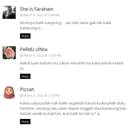
She Is Farahain
March 9, 2022 at 9:04 AM
bestnya balik kampung ... ain dah lama gak tak balik
kampung ni ,
Reply
PeRdU cINta
March 9, 2022 at 12:43 PM
Bakal tuan baharu ku sabar menanti mu kata pokok keladi
tu.
Reply
Pizzah
March 9, 2022 at 3:29 PM
Kalau saya pulak nak balik segamat transit kuala pilah dulu.
hehehe. senang satu jalan dapat singgah dua kampung kan.
Keladi cantik tu KakYan, ikut balik ke tak tu? :p
Reply