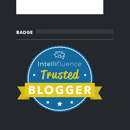
2010
(62)
►
BADGE