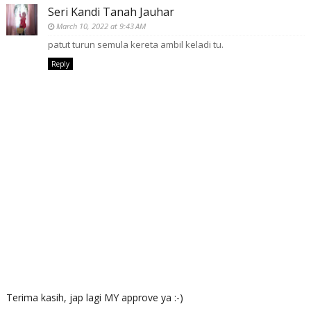
Seri Kandi Tanah Jauhar
March 10, 2022 at 9:43 AM
patut turun semula kereta ambil keladi tu.
Reply
Terima kasih, jap lagi MY approve ya :-)