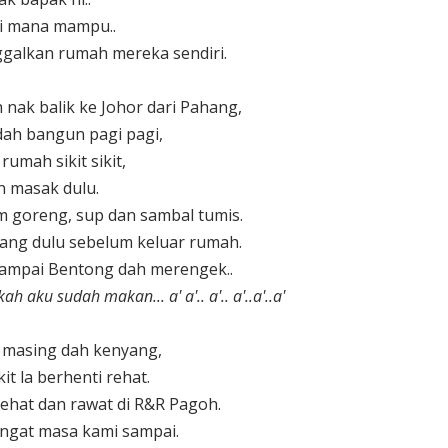
i mana mampu..
galkan rumah mereka sendiri.
nak balik ke Johor dari Pahang,
ah bangun pagi pagi,
umah sikit sikit,
 masak dulu.
m goreng, sup dan sambal tumis.
ng dulu sebelum keluar rumah.
 sampai Bentong dah merengek..
h aku sudah makan... a' a'.. a'.. a'..a'..a'
g masing dah kenyang,
it la berhenti rehat.
rehat dan rawat di R&R Pagoh.
angat masa kami sampai.