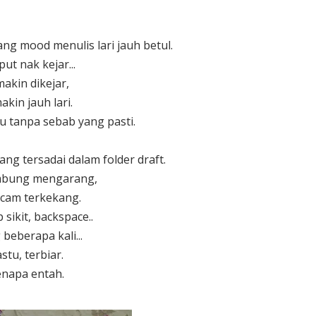
g mood menulis lari jauh betul.
ut nak kejar...
akin dikejar,
akin jauh lari.
ru tanpa sebab yang pasti.
ng tersadai dalam folder draft.
mbung mengarang,
cam terkekang.
 sikit, backspace..
 beberapa kali...
stu, terbiar.
napa entah.