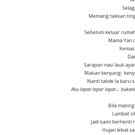
Selag
Memang takkan ting
Sebelum keluar rumah 
Mama Yan d
Kemas r
Dan
Sarapan nasi lauk aya
Makan kenyang- kenya
Nanti takde la baru
Aku lapar lapar lapar... bukanka
Bila masin
Lambat sik
Jadi kami berhenti 
Hujan lebat s