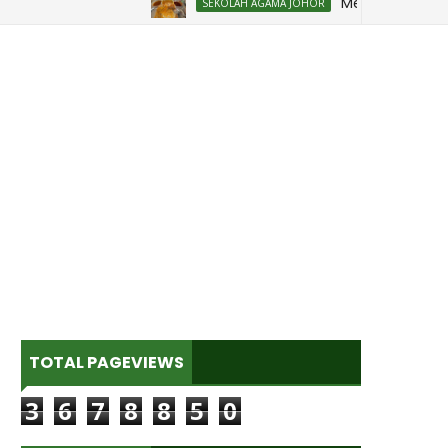
Mesyuarat Badan Keb
SEKOLAH AGAMA JOHOR
TOTAL PAGEVIEWS
3
6
7
8
8
5
0