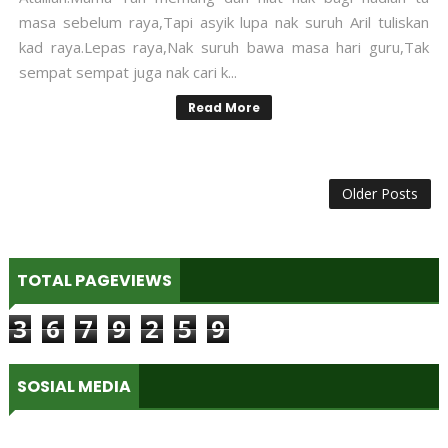
masa sebelum raya,Tapi asyik lupa nak suruh Aril tuliskan
kad raya.Lepas raya,Nak suruh bawa masa hari guru,Tak
sempat sempat juga nak cari k...
Read More
Older Posts
TOTAL PAGEVIEWS
3
6
7
9
2
5
9
SOSIAL MEDIA