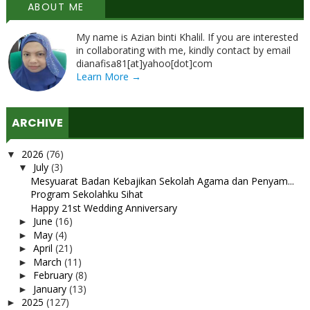
ABOUT ME
My name is Azian binti Khalil. If you are interested
in collaborating with me, kindly contact by email
dianafisa81[at]yahoo[dot]com
Learn More →
ARCHIVE
2026
(76)
▼
July
(3)
▼
Mesyuarat Badan Kebajikan Sekolah Agama dan Penyam...
Program Sekolahku Sihat
Happy 21st Wedding Anniversary
June
(16)
►
May
(4)
►
April
(21)
►
March
(11)
►
February
(8)
►
January
(13)
►
2025
(127)
►