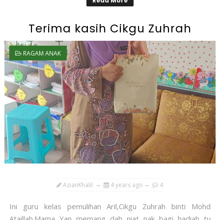
Read More
Terima kasih Cikgu Zuhrah
RAGAM ANAK
AzianKhalil
4 years ago
4
Ini guru kelas pemulihan Aril,Cikgu Zuhrah binti Mohd
Ataillah.Mama Yan memang dah niat nak bagi hadiah tu