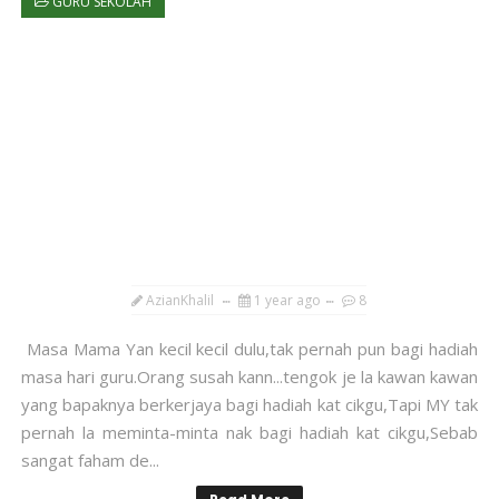
GURU SEKOLAH
AzianKhalil
1 year ago
8
Masa Mama Yan kecil kecil dulu,tak pernah pun bagi hadiah
masa hari guru.Orang susah kann...tengok je la kawan kawan
yang bapaknya berkerjaya bagi hadiah kat cikgu,Tapi MY tak
pernah la meminta-minta nak bagi hadiah kat cikgu,Sebab
sangat faham de...