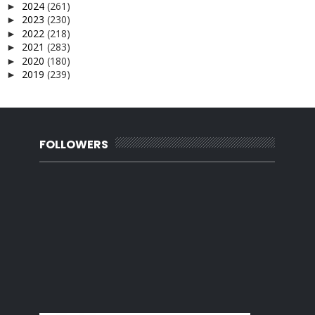
2024
(261)
►
2023
(230)
►
2022
(218)
►
2021
(283)
►
2020
(180)
►
2019
(239)
►
2018
(56)
►
2017
(4)
►
2016
(3)
►
2015
(66)
►
2014
(124)
FOLLOWERS
►
2013
(137)
►
2012
(92)
►
2011
(54)
►
2010
(62)
►