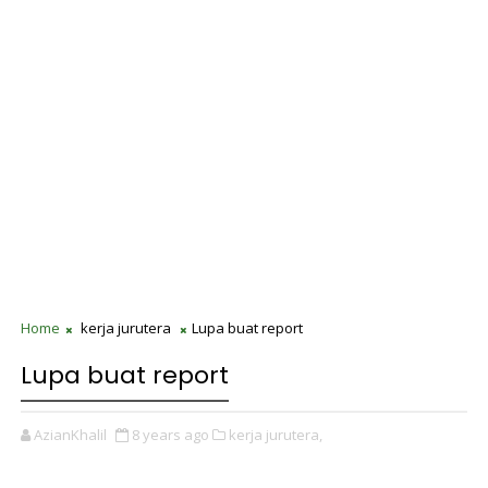
Home
kerja jurutera
Lupa buat report
Lupa buat report
AzianKhalil
8 years ago
kerja jurutera,