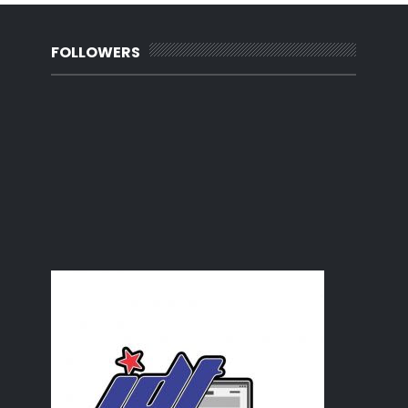
January
(27)
▼
Selamat dah berbuka puasa
Semangat merudum la pulak
FOLLOWERS
WW : Gambar pasport pertama - utk daftar tadika
Lupa buat report
Photobook vs Cuci Gambar
Bahaya batu hot fix
Dried Pigs???
Siapa yang kena reman sebenarnya?
Jurutera Siswazah
Carian Trending Malaysia - 2018
Sate Padang, Aku rindu.
Petua Awet Muda Lelaki
Makanan Glamour kat Johor
Cara-cara buat surat beranak yang hilang
Belon Udara Panas Lakukan Pendaratan Cemas
Hukum Mewarnakan Rambut
Mekap Natural bukan mekap simple
Begedil Kentang Ayam
Pantang Larang Seorang Abah
Cara Betul Tanam Serai
Koleksi PU Azman : Iron Tudung
Siram Bayem..