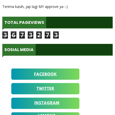
Terima kasih, jap lagi MY approve ya :-)
TOTAL PAGEVIEWS
3
6
7
3
2
7
3
SOSIAL MEDIA