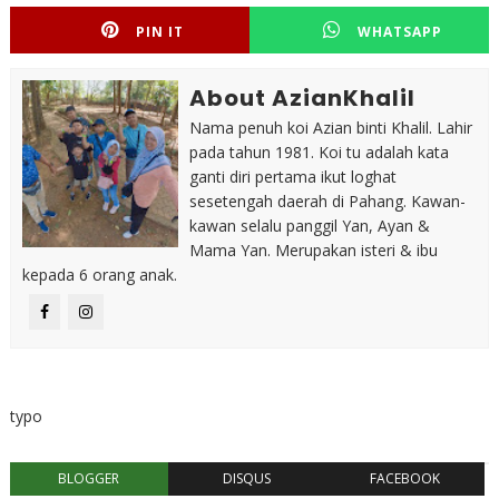
PIN IT
WHATSAPP
About AzianKhalil
Nama penuh koi Azian binti Khalil. Lahir
pada tahun 1981. Koi tu adalah kata
ganti diri pertama ikut loghat
sesetengah daerah di Pahang. Kawan-
kawan selalu panggil Yan, Ayan &
Mama Yan. Merupakan isteri & ibu
kepada 6 orang anak.
typo
BLOGGER
DISQUS
FACEBOOK