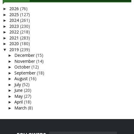
2026
(76)
►
2025
(127)
►
2024
(261)
►
2023
(230)
►
2022
(218)
►
2021
(283)
►
2020
(180)
►
2019
(239)
▼
December
(15)
►
November
(14)
►
October
(12)
►
September
(18)
►
August
(16)
►
July
(52)
►
June
(20)
►
May
(27)
►
April
(18)
►
March
(8)
►
February
(12)
►
January
(27)
▼
Selamat dah berbuka puasa
Semangat merudum la pulak