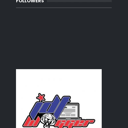
FOLLOWERS
WW : Gambar pasport pertama - utk daftar tadika
Lupa buat report
Photobook vs Cuci Gambar
Bahaya batu hot fix
Dried Pigs???
Siapa yang kena reman sebenarnya?
Jurutera Siswazah
Carian Trending Malaysia - 2018
Sate Padang, Aku rindu.
Petua Awet Muda Lelaki
Makanan Glamour kat Johor
Cara-cara buat surat beranak yang hilang
Belon Udara Panas Lakukan Pendaratan Cemas
Hukum Mewarnakan Rambut
Mekap Natural bukan mekap simple
Begedil Kentang Ayam
Pantang Larang Seorang Abah
Cara Betul Tanam Serai
Koleksi PU Azman : Iron Tudung
Siram Bayem..
2018Bestnine : Korang dah ada?
WW: Realiti Hidup Seorang Jurutera Awam
Site Diary: Monthly Progress of Our Project