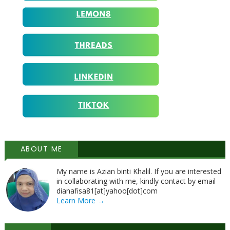
ABOUT ME
My name is Azian binti Khalil. If you are interested
in collaborating with me, kindly contact by email
dianafisa81[at]yahoo[dot]com
Learn More →