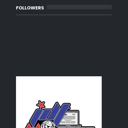
Semangat merudum la pulak
FOLLOWERS
WW : Gambar pasport pertama - utk daftar tadika
Lupa buat report
Photobook vs Cuci Gambar
Bahaya batu hot fix
Dried Pigs???
Siapa yang kena reman sebenarnya?
Jurutera Siswazah
Carian Trending Malaysia - 2018
Sate Padang, Aku rindu.
Petua Awet Muda Lelaki
Makanan Glamour kat Johor
Cara-cara buat surat beranak yang hilang
Belon Udara Panas Lakukan Pendaratan Cemas
Hukum Mewarnakan Rambut
Mekap Natural bukan mekap simple
Begedil Kentang Ayam
Pantang Larang Seorang Abah
Cara Betul Tanam Serai
Koleksi PU Azman : Iron Tudung
Siram Bayem..
2018Bestnine : Korang dah ada?
WW: Realiti Hidup Seorang Jurutera Awam