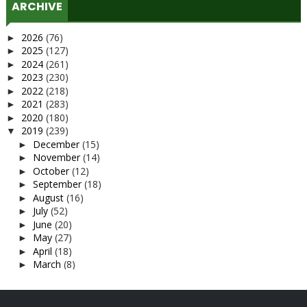
ARCHIVE
2026
(76)
►
2025
(127)
►
2024
(261)
►
2023
(230)
►
2022
(218)
►
2021
(283)
►
2020
(180)
►
2019
(239)
▼
December
(15)
►
November
(14)
►
October
(12)
►
September
(18)
►
August
(16)
►
July
(52)
►
June
(20)
►
May
(27)
►
April
(18)
►
March
(8)
►
February
(12)
►
January
(27)
▼
Selamat dah berbuka puasa