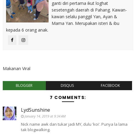
ganti diri pertama ikut loghat
sesetengah daerah di Pahang. Kawan-
kawan selalu panggil Yan, Ayan &
Mama Yan. Merupakan isteri & ibu
kepada 6 orang anak.
Makanan Viral
BLOGGER
DISQUS
FACEBOOK
7 COMMENTS:
LydSunshine
January 14, 2019 at 9:34 AM
Nick name awk dan tukar jadi MY, dulu 'koi'. Punya la lama
tak blogwalking.