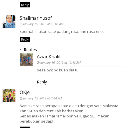
Reply
Shalimar Yusof
January 15, 2019 at 10:01 AM
xpernah makan sate padang nii..cmne rasa erkk
Reply
Replies
AzianKhalil
January 16, 2019 at 10:48 AM
beza byk pd kuah dia tu..
Reply
OKje
January 15, 2019 at 3:44 PM
Sama ke rasa perapan sate dia tu dengan sate Malaysia
Yan? Kuah dah tentulah berbezakan...
Sebab makan ramai ramai pun ye jugak tu.... makan
berebutkan sedap!