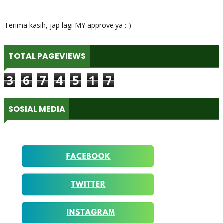
Terima kasih, jap lagi MY approve ya :-)
TOTAL PAGEVIEWS
3
6
7
4
5
1
7
SOSIAL MEDIA