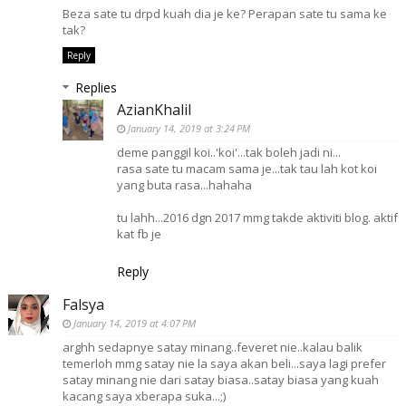
Beza sate tu drpd kuah dia je ke? Perapan sate tu sama ke
tak?
Reply
Replies
AzianKhalil
January 14, 2019 at 3:24 PM
deme panggil koi..'koi'...tak boleh jadi ni...
rasa sate tu macam sama je...tak tau lah kot koi
yang buta rasa...hahaha
tu lahh...2016 dgn 2017 mmg takde aktiviti blog. aktif
kat fb je
Reply
Falsya
January 14, 2019 at 4:07 PM
arghh sedapnye satay minang..feveret nie..kalau balik
temerloh mmg satay nie la saya akan beli...saya lagi prefer
satay minang nie dari satay biasa..satay biasa yang kuah
kacang saya xberapa suka...;)