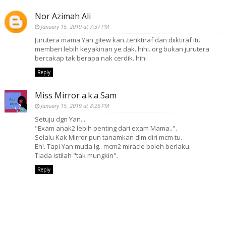
Nor Azimah Ali
January 15, 2019 at 7:37 PM
Jurutera mama Yan gitew kan..teriktiraf dan diiktiraf itu
memberi lebih keyakinan ye dak..hihi..org bukan jurutera
bercakap tak berapa nak cerdik..hihi
Reply
Miss Mirror a.k.a Sam
January 15, 2019 at 8:26 PM
Setuju dgn Yan...
"Exam anak2 lebih penting dari exam Mama..".
Selalu Kak Mirror pun tanamkan dlm diri mcm tu.
Eh!. Tapi Yan muda lg.. mcm2 miracle boleh berlaku.
Tiada istilah "tak mungkin".
Reply