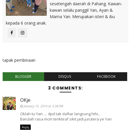
sesetengah daerah di Pahang. Kawan-
kawan selalu panggil Yan, Ayan &
Mama Yan. Merupakan isteri & ibu
kepada 6 orang anak.
tapak pembinaan
BLOGGER
DISQUS
FACEBOOK
3 COMMENTS:
OKje
January 15, 2019 at 3:38 PM
Oklah tu Yan .... dpd tak daftar langsung hihi...
Barulah rasa mcm teriktiraf sikit jadi jurutera ye Yan
Reply