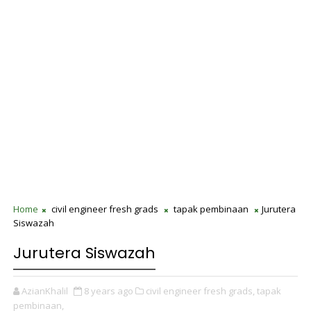
Home
civil engineer fresh grads
tapak pembinaan
Jurutera
Siswazah
Jurutera Siswazah
AzianKhalil
8 years ago
civil engineer fresh grads,
tapak
pembinaan,