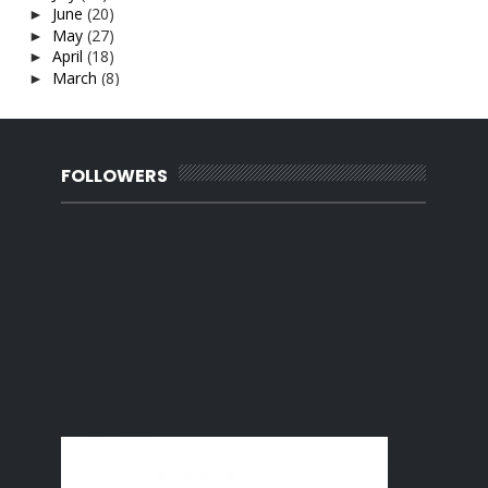
June
(20)
►
May
(27)
►
April
(18)
►
March
(8)
►
February
(12)
►
January
(27)
▼
Selamat dah berbuka puasa
Semangat merudum la pulak
FOLLOWERS
WW : Gambar pasport pertama - utk daftar tadika
Lupa buat report
Photobook vs Cuci Gambar
Bahaya batu hot fix
Dried Pigs???
Siapa yang kena reman sebenarnya?
Jurutera Siswazah
Carian Trending Malaysia - 2018
Sate Padang, Aku rindu.
Petua Awet Muda Lelaki
Makanan Glamour kat Johor
Cara-cara buat surat beranak yang hilang
Belon Udara Panas Lakukan Pendaratan Cemas
Hukum Mewarnakan Rambut
Mekap Natural bukan mekap simple