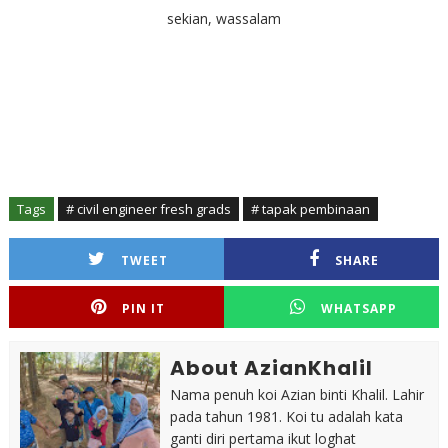
sekian, wassalam
Tags
# civil engineer fresh grads
# tapak pembinaan
TWEET
SHARE
PIN IT
WHATSAPP
About AzianKhalil
Nama penuh koi Azian binti Khalil. Lahir
pada tahun 1981. Koi tu adalah kata
ganti diri pertama ikut loghat