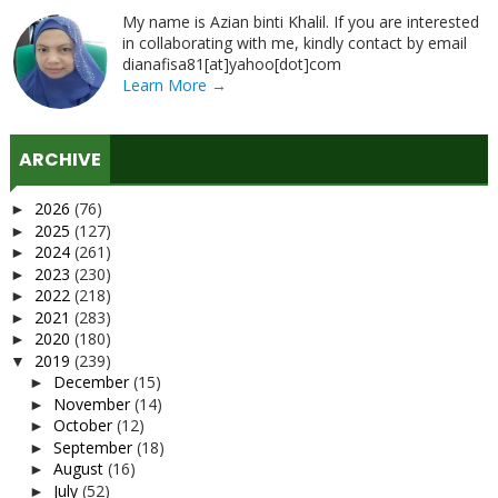
My name is Azian binti Khalil. If you are interested
in collaborating with me, kindly contact by email
dianafisa81[at]yahoo[dot]com
Learn More →
ARCHIVE
2026
(76)
►
2025
(127)
►
2024
(261)
►
2023
(230)
►
2022
(218)
►
2021
(283)
►
2020
(180)
►
2019
(239)
▼
December
(15)
►
November
(14)
►
October
(12)
►
September
(18)
►
August
(16)
►
July
(52)
►